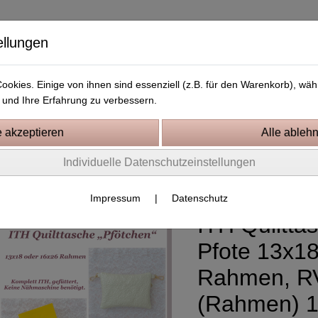
ellungen
okies. Einige von ihnen sind essenziell (z.B. für den Warenkorb), w
und Ihre Erfahrung zu verbessern.
Kostenlose Stickdateien
Videos
Kontakt
Individuelle Datenschutzeinstellungen
tickprojekte In the Hoop
Impressum
|
Datenschutz
ITH Quiltta
Pfote 13x18
Rahmen, RV
(Rahmen) 