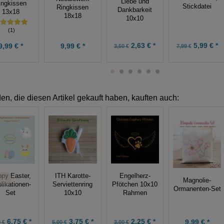
Liebe und
ingkissen
Stickdatei
Ringkissen
Dankbarkeit
13x18
18x18
10x10
(1)
2,63 € *
5,99 € *
9,99 € *
9,99 € *
3,50 €
7,99 €
n, die diesen Artikel gekauft haben, kauften auch:
py Easter,
ITH Karotte-
Engelherz-
Magnolie-
likationen-
Serviettenring
Pfötchen 10x10
Ormanenten-Set
Set
10x10
Rahmen
6,75 € *
3,75 € *
2,25 € *
9,99 € *
 €
5,00 €
3,00 €