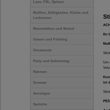
Lace, FSL, Spitzen
Muffins, Süßigkeiten, Küche und
St
Leckereien
AC
Meeresleben und Strand
Ihr 
Ostern und Frühling
Maß
Ornamente
Stic
Party und Geburtstag
Um d
Volu
Rahmen
Komp
ist 
Sommer
Stic
Sonstiges
PES,
Sprüche