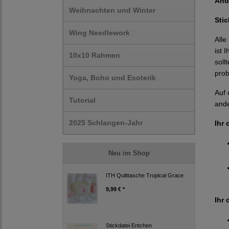
And
Weihnachten und Winter
Sti
Wing Needlework
Alle
ist 
10x10 Rahmen
soll
prob
Yoga, Boho und Esoterik
Auf 
Tutorial
ande
2025 Schlangen-Jahr
Ihr 
Neu im Shop
ITH Quilttasche Tropical Grace
9,99 € *
Ihr 
Stickdatei Entchen