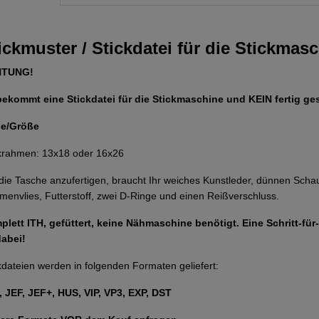
ickmuster / Stickdatei für die Stickmas
HTUNG!
bekommt eine Stickdatei für die Stickmaschine und KEIN fertig ge
e/Größe
krahmen: 13x18 oder 16x26
ie Tasche anzufertigen, braucht Ihr weiches Kunstleder, dünnen Scha
menvlies, Futterstoff, zwei D-Ringe und einen Reißverschluss.
lett ITH, gefüttert, keine Nähmaschine benötigt. Eine Schritt-für-
dabei!
kdateien werden in folgenden Formaten geliefert:
 JEF, JEF+, HUS, VIP, VP3, EXP, DST