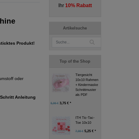
Ihr
10% Rabatt
chine
Artikelsuche
sticktes Produkt!
Top of the Shop
Tiergesicht
umstoff oder
10x10 Rahmen
+ Kindermaske
Schnittmuster
als PDF
Schritt Anleitung
3,75 € *
5,00 €
ITH Tic-Tac-
Toe 10x10
5,25 € *
7,00 €