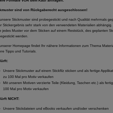
ere Formate VOR dem Kauf anfragen.
ckmuster sind von Rückgaberecht ausgeschlossen!
 unsere Stickmuster sind probegestickt und nach Qualität mehrmals g
Ihr Stickergebnis sehr stark von den verwendeten Materialien abhängi
te jedes Muster vor dem Sticken auf einem Reststück, des geplanten Sto
egestickt werden.
unserer Homepage findet Ihr nähere Informationen zum Thema Materi
re Tipps und Tutorials.
dürft:
Unsere Stickmuster auf einem Stickfilz sticken und als fertige Applika
zu 100 Mal pro Motiv verkaufen
Mit unseren Motiven verzierte Teile (Kleidung, Taschen etc.) als ferti
100 Mal pro Motiv verkaufen
dürft NICHT:
Unsere Stickdateien und eBooks verkaufen und/oder verschenken