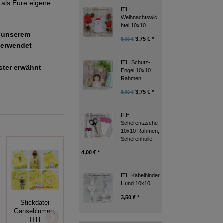
als Eure eigene
ITH
Weihnachtswic
htel 10x10
e unserem
3,75 € *
5,00 €
verwendet
ITH Schutz-
uster erwähnt
Engel 10x10
Rahmen
3,75 € *
5,00 €
ITH
Scherentasche
10x10 Rahmen,
Scherenhülle
4,00 € *
ITH Kabelbinder
Hund 10x10
3,50 € *
Stickdatei
Stickdatei, ITH
Gänseblumen,
Nadelkissen (7
ITH Fuchs
ITH
Stück) 10x10