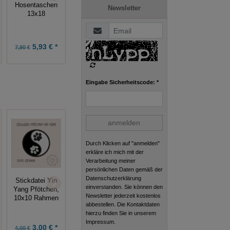
Spieluhr 16x26
Hosentaschen
Newsletter
Rahmen
Stickdatei
13x18
5,93 € *
5,99 € *
5,18 € *
7,90 €
7,99 €
6,90 €
Eingabe Sicherheitscode: *
anmelden
Durch Klicken auf "anmelden"
erkläre ich mich mit der
Verarbeitung meiner
persönlichen Daten gemäß der
Datenschutzerklärung
Stickdatei Yin
ITH Anhänger
ITH
einverstanden. Sie können den
Yang Pfötchen,
Magischer
Glücksanhänger
Newsletter jederzeit kostenlos
10x10 Rahmen
Frosch
abbestellen. Die Kontaktdaten
hierzu finden Sie in unserem
Impressum.
3,00 € *
3,75 € *
2,63 € *
4,00 €
5,00 €
3,50 €