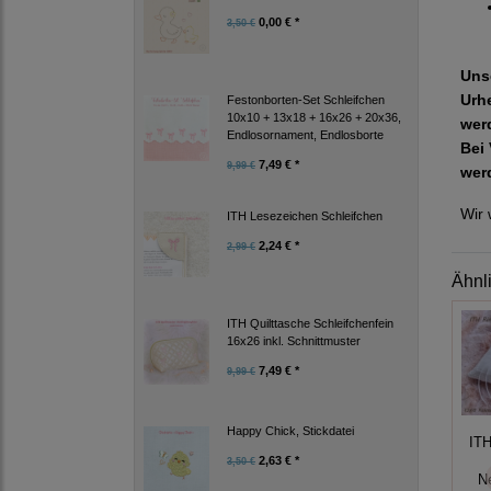
0,00 € *
3,50 €
Uns
Urh
Festonborten-Set Schleifchen
10x10 + 13x18 + 16x26 + 20x36,
wer
Endlosornament, Endlosborte
Bei 
7,49 € *
9,99 €
wer
Wir 
ITH Lesezeichen Schleifchen
2,24 € *
2,99 €
Ähnl
ITH Quilttasche Schleifchenfein
16x26 inkl. Schnittmuster
7,49 € *
9,99 €
Happy Chick, Stickdatei
ITH
2,63 € *
3,50 €
N