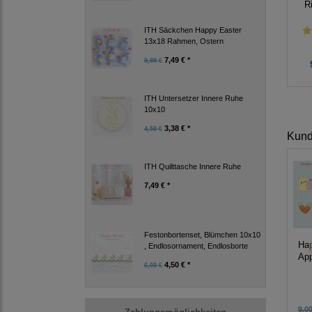
R
ITH Säckchen Happy Easter
13x18 Rahmen, Ostern
7,49 € *
9,99 €
ITH Untersetzer Innere Ruhe
10x10
3,38 € *
4,50 €
Kunde
ITH Quilttasche Innere Ruhe
7,49 € *
Festonbortenset, Blümchen 10x10
Hap
, Endlosornament, Endlosborte
App
4,50 € *
6,00 €
9,00