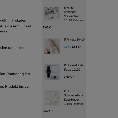
ITH Igel
Anhänger + 2
Stickmotive,
eprüft. Trotzdem
10x10 Rahmen
g. Aus diesem Grund
5,00 € *
ffes,
ITH Herz 10x10
2,63 € *
alien und auch
3,50 €
ITH Kabelbinder
Katze 10x10
tion (Aufnäher) bis
3,50 € *
ges Produkt bis zu
ITH
Schmetterling -
Kabelbinder,
10x10 Rahmen
3,50 € *