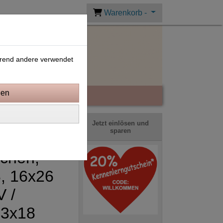
Warenkorb -
ährend andere verwendet
Jetzt einlösen und
sparen
schen,
, 16x26
 /
13x18