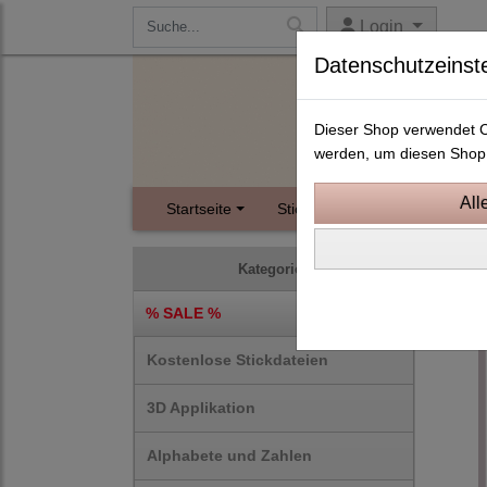
Login
Datenschutzeinst
Dieser Shop verwendet Co
werden, um diesen Shop 
Startseite
Stickdateien
Instagram
ITH S
Kategorien
% SALE %
Kostenlose Stickdateien
3D Applikation
Alphabete und Zahlen