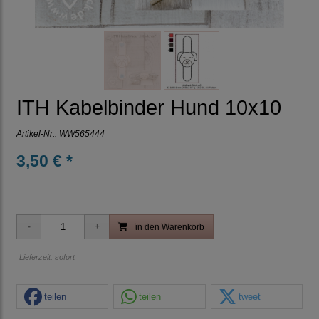
ITH Kabelbinder Hund 10x10
Artikel-Nr.:
WW565444
3,50 € *
in den Warenkorb
Lieferzeit: sofort
teilen
teilen
tweet