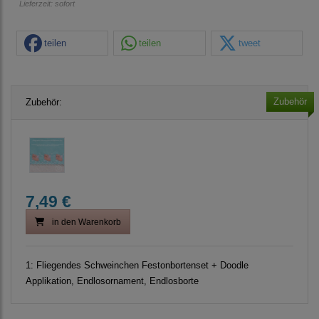
Lieferzeit: sofort
teilen
teilen
tweet
Zubehör
Zubehör:
7,49 €
in den Warenkorb
1:
Fliegendes Schweinchen Festonbortenset + Doodle
Applikation, Endlosornament, Endlosborte