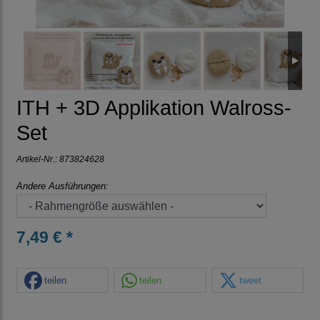
ITH + 3D Applikation Walross-
Set
Artikel-Nr.:
873824628
Andere Ausführungen:
7,49 € *
teilen
teilen
tweet