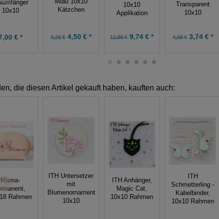
Miau 10x10
aumfänger
Transparent
10x10
Kätzchen
10x10
10x10
Applikation
4,50 € *
9,74 € *
3,74 € *
7,00 € *
6,00 €
12,99 €
4,99 €
n, die diesen Artikel gekauft haben, kauften auch:
ITH Untersetzer
ITH
ITH Anhänger,
Mama-
mit
Schmetterling -
Magic Cat,
rmanent,
Blumenornament
Kabelbinder,
10x10 Rahmen
18 Rahmen
10x10
10x10 Rahmen