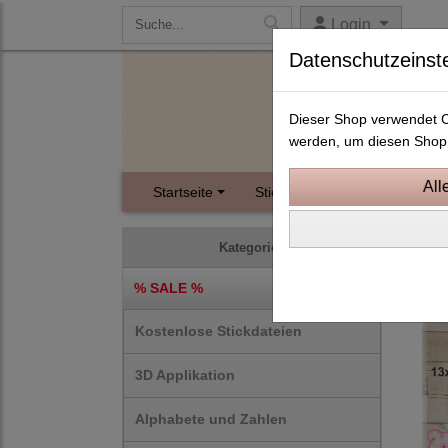
Login
Datenschutzeinst
Dieser Shop verwendet Co
werden, um diesen Shop 
Startseite
Stickdateien
Instagram
10x1
Kategorien
% SALE %
Kostenlose Stickdateien
3D Applikation
Alphabete und Zahlen