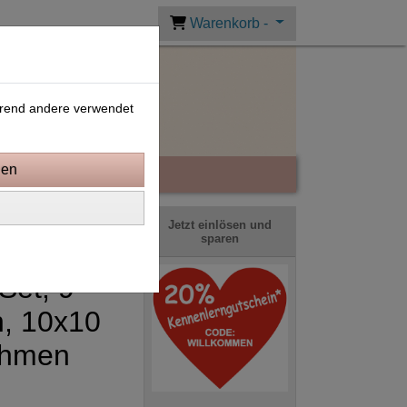
Warenkorb -
ährend andere verwendet
Jetzt einlösen und
sparen
Set, 9
n, 10x10
ahmen