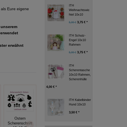
ITH
als Eure eigene
Weihnachtswic
htel 10x10
3,75 € *
5,00 €
e unserem
verwendet
ITH Schutz-
Engel 10x10
Rahmen
uster erwähnt
3,75 € *
5,00 €
ITH
Scherentasche
10x10 Rahmen,
Scherenhülle
4,00 € *
ITH Kabelbinder
Hund 10x10
3,50 € *
Ostern
Herz Leicht
Stickdatei
Scherenschnitt
(Transparent)