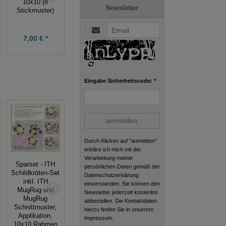
Muschel 10x10,
10x10 (8
Stickdatei
Newsletter
Meeresleben
Stickmuster)
10x10
4,99 € *
7,00 € *
5,00 € *
Eingabe Sicherheitscode: *
anmelden
Durch Klicken auf "anmelden"
erkläre ich mich mit der
Verarbeitung meiner
Sparset - ITH
persönlichen Daten gemäß der
Schildkröten-Set
Datenschutzerklärung
ITH
inkl. ITH
einverstanden. Sie können den
Sternzeichen-
ITH
MugRug und
Newsletter jederzeit kostenlos
Anhänger
Lesezeichen,
MugRug
abbestellen. Die Kontaktdaten
Fische 10x10
Zitrone
Schnittmuster,
hierzu finden Sie in unserem
Rahmen
Applikation,
Impressum.
10x10 Rahmen