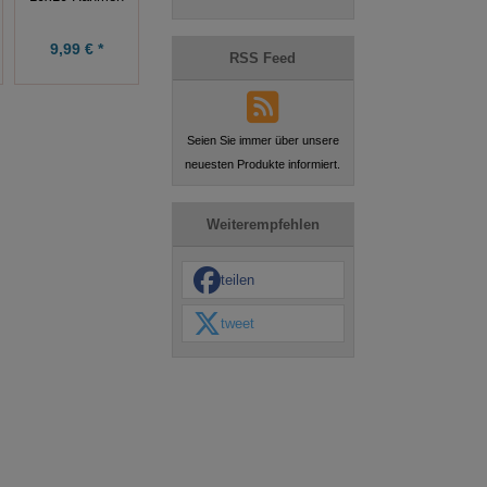
2,63 € *
0,75 € *
9,99 € *
3,50 €
1,00 €
RSS Feed
Seien Sie immer über unsere
neuesten Produkte informiert.
Weiterempfehlen
teilen
tweet