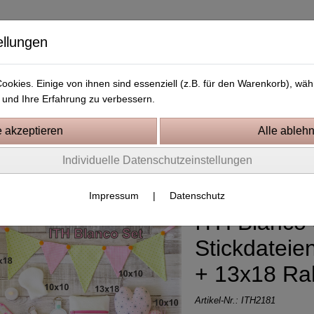
ellungen
okies. Einige von ihnen sind essenziell (z.B. für den Warenkorb), w
und Ihre Erfahrung zu verbessern.
Kostenlose Stickdateien
Videos
Kontakt
Individuelle Datenschutzeinstellungen
0 Rahmen
Impressum
|
Datenschutz
ITH Blanco 
Stickdateie
+ 13x18 R
Artikel-Nr.:
ITH2181