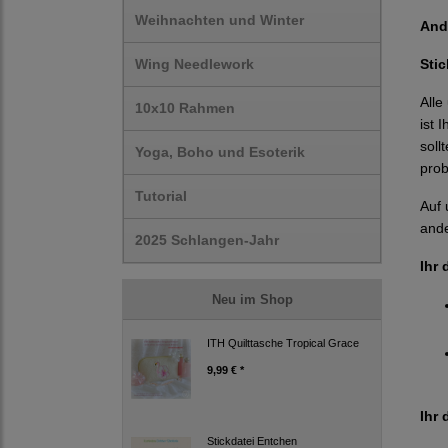
Weihnachten und Winter
And
Wing Needlework
Sti
Alle
10x10 Rahmen
ist 
soll
Yoga, Boho und Esoterik
prob
Tutorial
Auf 
ande
2025 Schlangen-Jahr
Ihr 
Neu im Shop
ITH Quilttasche Tropical Grace
9,99 € *
Ihr 
Stickdatei Entchen