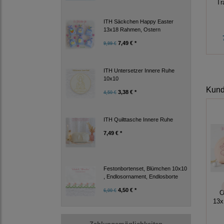
Tr
ITH Säckchen Happy Easter
13x18 Rahmen, Ostern
7,49 € *
9,99 €
ITH Untersetzer Innere Ruhe
10x10
Kunde
3,38 € *
4,50 €
ITH Quilttasche Innere Ruhe
7,49 € *
Festonbortenset, Blümchen 10x10
, Endlosornament, Endlosborte
4,50 € *
6,00 €
O
13x