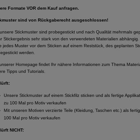
ere Formate VOR dem Kauf anfragen.
ckmuster sind von Rückgaberecht ausgeschlossen!
 unsere Stickmuster sind probegestickt und nach Qualität mehrmals g
Ihr Stickergebnis sehr stark von den verwendeten Materialien abhängi
te jedes Muster vor dem Sticken auf einem Reststück, des geplanten Sto
egestickt werden.
unserer Homepage findet Ihr nähere Informationen zum Thema Materi
re Tipps und Tutorials.
dürft:
Unsere Stickmuster auf einem Stickfilz sticken und als fertige Applika
zu 100 Mal pro Motiv verkaufen
Mit unseren Motiven verzierte Teile (Kleidung, Taschen etc.) als ferti
100 Mal pro Motiv verkaufen
dürft NICHT: