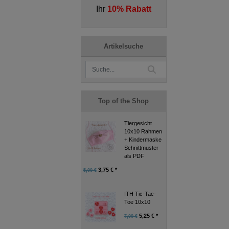
Ihr
10% Rabatt
Artikelsuche
Top of the Shop
Tiergesicht
10x10 Rahmen
+ Kindermaske
Schnittmuster
als PDF
3,75 € *
5,00 €
ITH Tic-Tac-
Toe 10x10
5,25 € *
7,00 €