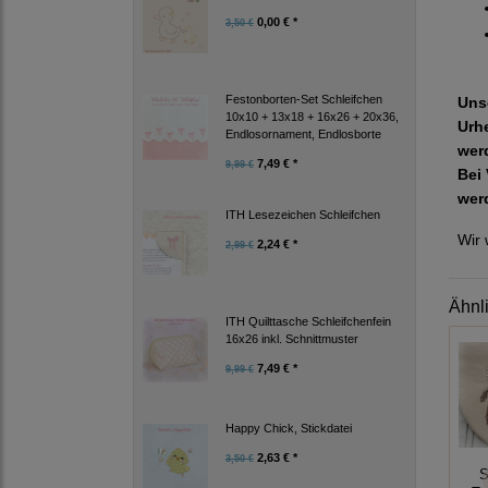
0,00 € *
3,50 €
Festonborten-Set Schleifchen
Uns
10x10 + 13x18 + 16x26 + 20x36,
Urh
Endlosornament, Endlosborte
wer
7,49 € *
9,99 €
Bei 
wer
ITH Lesezeichen Schleifchen
Wir 
2,24 € *
2,99 €
Ähnl
ITH Quilttasche Schleifchenfein
16x26 inkl. Schnittmuster
7,49 € *
9,99 €
Happy Chick, Stickdatei
2,63 € *
3,50 €
S