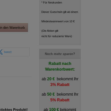
* Für Neukunden
Dieser Gutschein gilt ab einem
Mindestwarenwert von 10 €
in den Warenkorb
(Die Aktion gilt
nicht für reduzierte Ware)
tweet
Noch mehr sparen?
Rabatt nach
Warenkorbwert:
ab
20 €
bekommt Ihr
3% Rabatt
ab
50 €
bekommt Ihr
5% Rabatt
ab
100 €
bekommt
sticktes Produkt!