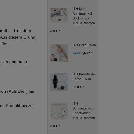
ITH Igel
Anhänger + 2
Stickmotive,
10x10 Rahmen
eprüft. Trotzdem
5,00 € *
g. Aus diesem Grund
ffes,
ITH Herz 10x10
2,63 € *
3,50 €
alien und auch
ITH Kabelbinder
Katze 10x10
3,50 € *
tion (Aufnäher) bis
ITH
ges Produkt bis zu
Schmetterling -
Kabelbinder,
10x10 Rahmen
3,50 € *