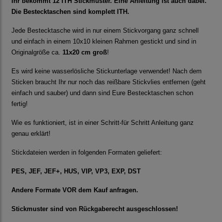
Ihr bekommt 12 ITH Stickmuster. Eine Anleitung ist auch dabei.
Die Bestecktaschen sind komplett ITH.
Jede Bestecktasche wird in nur einem Stickvorgang ganz schnell
und einfach in einem 10x10 kleinen Rahmen gestickt und sind in
Originalgröße ca.
11x20 cm groß
!
Es wird keine wasserlösliche Stickunterlage verwendet! Nach dem
Sticken braucht Ihr nur noch das reißbare Stickvlies entfernen (geht
einfach und sauber) und dann sind Eure Bestecktaschen schon
fertig!
Wie es funktioniert, ist in einer Schritt-für Schritt Anleitung ganz
genau erklärt!
Stickdateien werden in folgenden Formaten geliefert:
PES, JEF, JEF+, HUS, VIP, VP3, EXP, DST
Andere Formate VOR dem Kauf anfragen.
Stickmuster sind von Rückgaberecht ausgeschlossen!