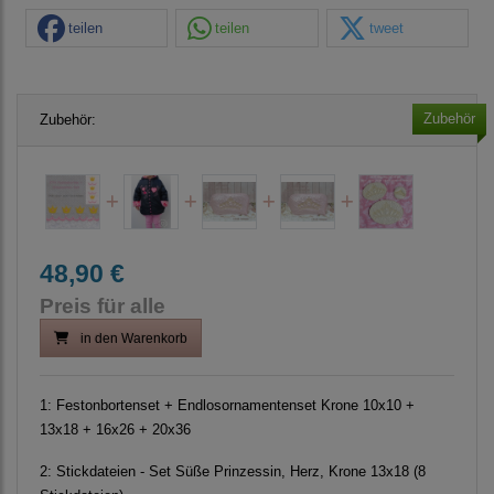
teilen
teilen
tweet
Zubehör
Zubehör:
48,90 €
Preis für alle
in den Warenkorb
1:
Festonbortenset + Endlosornamentenset Krone 10x10 +
13x18 + 16x26 + 20x36
2:
Stickdateien - Set Süße Prinzessin, Herz, Krone 13x18 (8