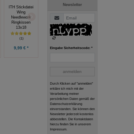
Newsletter
ITH Stickdatei
ITH Hardanger-
Stickdatei, ITH
Wing
Set
Engel Anhänger
Needlework
10x10+13x18+16x26,
6cm
Ringkissen
Stickdatei
13x18
(1)
(1)
2,24 € *
7,49 € *
9,99 € *
Eingabe Sicherheitscode: *
2,99 €
9,99 €
anmelden
Durch Klicken auf "anmelden"
erkläre ich mich mit der
Verarbeitung meiner
persönlichen Daten gemäß der
Datenschutzerklärung
einverstanden. Sie können den
Newsletter jederzeit kostenlos
abbestellen. Die Kontaktdaten
hierzu finden Sie in unserem
Impressum.