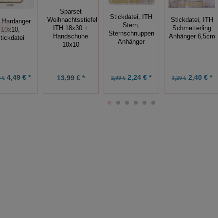
Sparset
Stickdatei, ITH
Weihnachtsstiefel
Stickdatei, ITH
 Hardanger
Stern,
ITH 18x30 +
Schmetterling
10x10,
Sternschnuppen
Handschuhe
Anhänger 6,5cm
tickdatei
Anhänger
10x10
2,24 € *
2,40 € *
4,49 € *
13,99 € *
2,99 €
3,20 €
 €