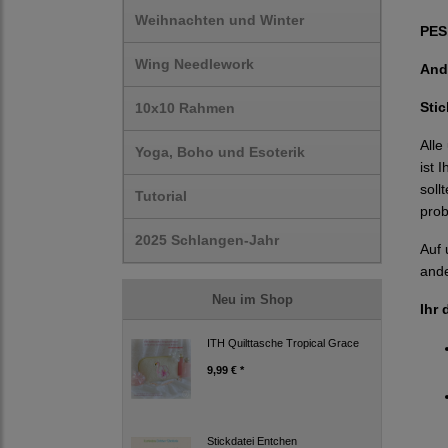
Weihnachten und Winter
PES,
Wing Needlework
And
Sti
10x10 Rahmen
Alle
Yoga, Boho und Esoterik
ist 
soll
Tutorial
prob
2025 Schlangen-Jahr
Auf 
ande
Neu im Shop
Ihr 
ITH Quilttasche Tropical Grace
9,99 € *
Stickdatei Entchen