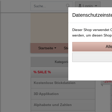
Login
Datenschutzeinst
Dieser Shop verwendet Co
werden, um diesen Shop 
Startseite
Stickdateien
Instagram
ITH S
Kategorien
% SALE %
-25%
Kostenlose Stickdateien
3D Applikation
Alphabete und Zahlen