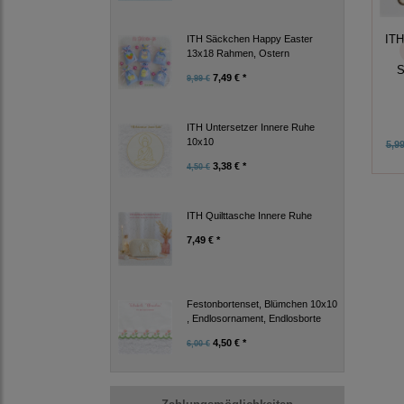
ITH
ITH Säckchen Happy Easter
13x18 Rahmen, Ostern
S
7,49 € *
9,99 €
ITH Untersetzer Innere Ruhe
10x10
5,99
3,38 € *
4,50 €
ITH Quilttasche Innere Ruhe
7,49 € *
Festonbortenset, Blümchen 10x10
, Endlosornament, Endlosborte
4,50 € *
6,00 €