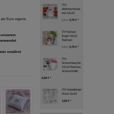
ITH
Weihnachtswic
htel 10x10
als Eure eigene
3,75 € *
5,00 €
ITH Schutz-
e unserem
Engel 10x10
Rahmen
verwendet
3,75 € *
5,00 €
uster erwähnt
ITH
Scherentasche
10x10 Rahmen,
Scherenhülle
4,00 € *
ITH Kabelbinder
Hund 10x10
3,50 € *