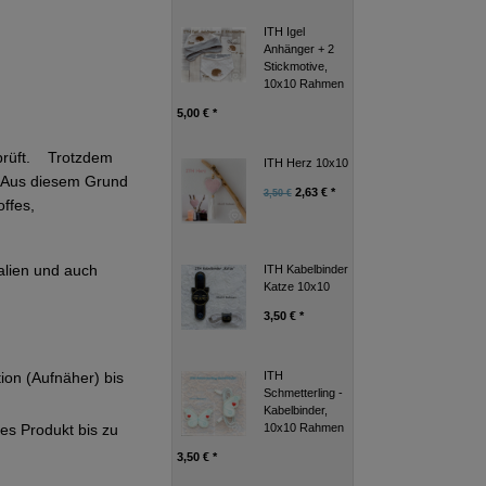
ITH Igel
Anhänger + 2
Stickmotive,
10x10 Rahmen
5,00 € *
eprüft. Trotzdem
ITH Herz 10x10
g. Aus diesem Grund
2,63 € *
3,50 €
ffes,
alien und auch
ITH Kabelbinder
Katze 10x10
3,50 € *
ITH
tion (Aufnäher) bis
Schmetterling -
Kabelbinder,
10x10 Rahmen
ges Produkt bis zu
3,50 € *