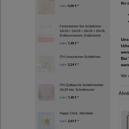
Ihr 
0,00 € *
3,50 €
Festonborten-Set Schleifchen
10x10 + 13x18 + 16x26 + 20x36,
Endlosornament, Endlosborte
Uns
7,49 € *
9,99 €
Urh
wer
ITH Lesezeichen Schleifchen
Bei 
wer
2,24 € *
2,99 €
Wir 
ITH Quilttasche Schleifchenfein
16x26 inkl. Schnittmuster
Ähnl
7,49 € *
9,99 €
Happy Chick, Stickdatei
2,63 € *
3,50 €