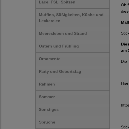
Lace, FSL, Spitzen
Ob f
dies
Muffins, Süßigkeiten, Küche und
Leckereien
Maß
Stic
Meeresleben und Strand
Die
Ostern und Frühling
am S
Ornamente
Die 
Party und Geburtstag
Hier
Rahmen
Sommer
htt
Sonstiges
Sprüche
Stic