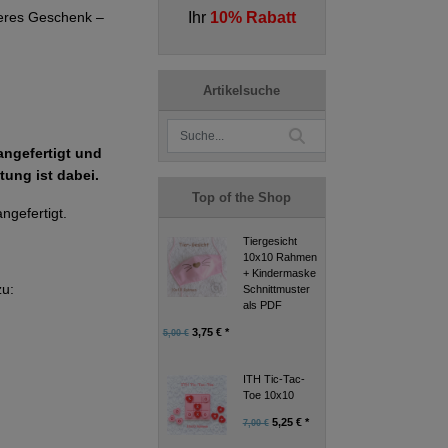
Ihr
10% Rabatt
deres Geschenk –
Artikelsuche
angefertigt und
tung ist dabei.
Top of the Shop
ngefertigt.
Tiergesicht
10x10 Rahmen
+ Kindermaske
zu:
Schnittmuster
als PDF
3,75 € *
5,00 €
ITH Tic-Tac-
Toe 10x10
5,25 € *
7,00 €