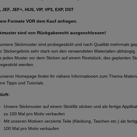
 JEF, JEF+, HUS, VIP, VP3, EXP, DST
ere Formate VOR dem Kauf anfragen.
ckmuster sind von Rückgaberecht ausgeschlossen!
 unsere Stickmuster sind probegestickt und nach Qualität mehrmals g
Ihr Stickergebnis sehr stark von den verwendeten Materialien abhängi
te jedes Muster vor dem Sticken auf einem Reststück, des geplanten Sto
egestickt werden.
unserer Homepage findet Ihr nähere Informationen zum Thema Materi
re Tipps und Tutorials.
dürft:
Unsere Stickmuster auf einem Stickfilz sticken und als fertige Applika
zu 100 Mal pro Motiv verkaufen
Mit unseren Motiven verzierte Teile (Kleidung, Taschen etc.) als ferti
100 Mal pro Motiv verkaufen