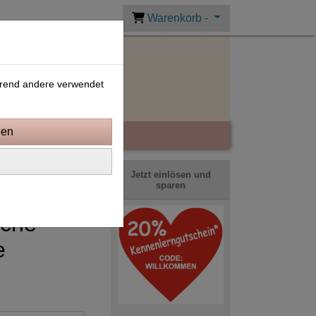
Warenkorb -
ährend andere verwendet
Jetzt einlösen und
sparen
sche
e