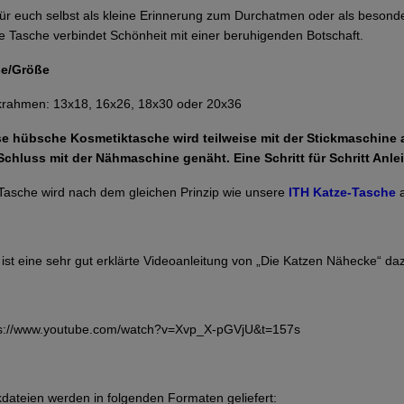
ür euch selbst als kleine Erinnerung zum Durchatmen oder als beson
e Tasche verbindet Schönheit mit einer beruhigenden Botschaft.
e/Größe
krahmen: 13x18, 16x26, 18x30 oder 20x36
se hübsche Kosmetiktasche wird teilweise mit der Stickmaschine 
chluss mit der Nähmaschine genäht. Eine Schritt für Schritt Anlei
Tasche wird nach dem gleichen Prinzip wie unsere
ITH Katze-Tasche
a
 ist eine sehr gut erklärte Videoanleitung von „Die Katzen Nähecke“ da
ps://www.youtube.com/watch?v=Xvp_X-pGVjU&t=157s
kdateien werden in folgenden Formaten geliefert: