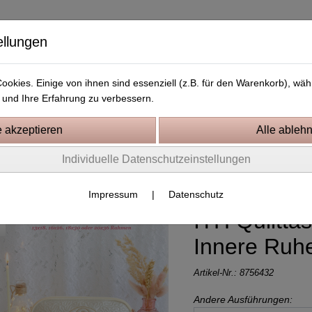
ellungen
okies. Einige von ihnen sind essenziell (z.B. für den Warenkorb), w
und Ihre Erfahrung zu verbessern.
Kostenlose Stickdateien
Videos
Kontakt
Individuelle Datenschutzeinstellungen
tickprojekte In the Hoop
Impressum
|
Datenschutz
ITH Quiltta
Innere Ruh
Artikel-Nr.:
8756432
Andere Ausführungen: