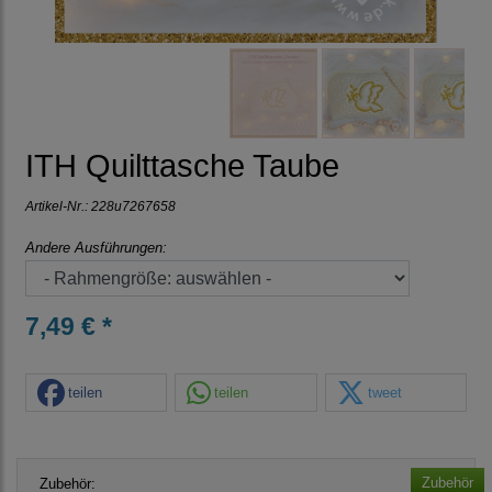
ITH Quilttasche Taube
Artikel-Nr.:
228u7267658
Andere Ausführungen:
7,49 € *
teilen
teilen
tweet
Zubehör
Zubehör: