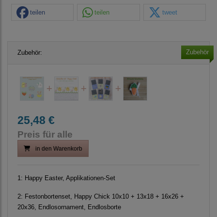
teilen
teilen
tweet
Zubehör
Zubehör:
25,48 €
Preis für alle
in den Warenkorb
1:
Happy Easter, Applikationen-Set
2:
Festonbortenset, Happy Chick 10x10 + 13x18 + 16x26 +
20x36, Endlosornament, Endlosborte