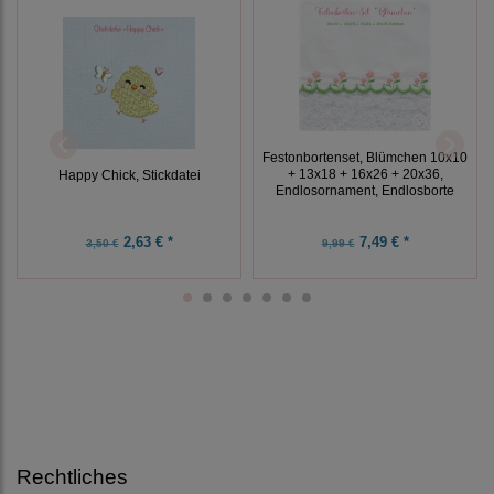
Festonbortenset, Blümchen 10x10
+ 13x18 + 16x26 + 20x36,
Happy Chick, Stickdatei
Endlosornament, Endlosborte
2,63 € *
7,49 € *
3,50 €
9,99 €
Rechtliches