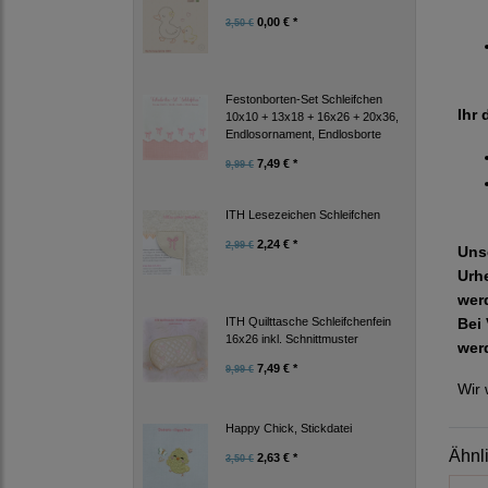
0,00 € *
3,50 €
Festonborten-Set Schleifchen
Ihr 
10x10 + 13x18 + 16x26 + 20x36,
Endlosornament, Endlosborte
7,49 € *
9,99 €
ITH Lesezeichen Schleifchen
2,24 € *
2,99 €
Uns
Urh
wer
Bei 
ITH Quilttasche Schleifchenfein
16x26 inkl. Schnittmuster
wer
7,49 € *
9,99 €
Wir 
Happy Chick, Stickdatei
Ähnl
2,63 € *
3,50 €