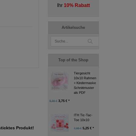
Ihr
10% Rabatt
Artikelsuche
Top of the Shop
Tiergesicht
10x10 Rahmen
+ Kindermaske
Schnittmuster
als PDF
3,75 € *
5,00 €
ITH Tic-Tac-
Toe 10x10
sticktes Produkt!
5,25 € *
7,00 €