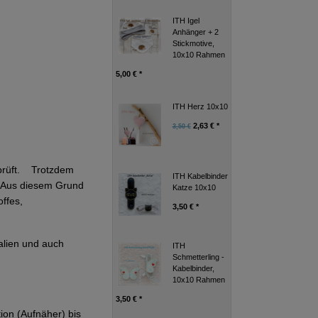
ITH Igel
Anhänger + 2
Stickmotive,
10x10 Rahmen
5,00 € *
ITH Herz 10x10
2,63 € *
3,50 €
eprüft. Trotzdem
ITH Kabelbinder
g. Aus diesem Grund
Katze 10x10
ffes,
3,50 € *
alien und auch
ITH
Schmetterling -
Kabelbinder,
10x10 Rahmen
3,50 € *
tion (Aufnäher) bis