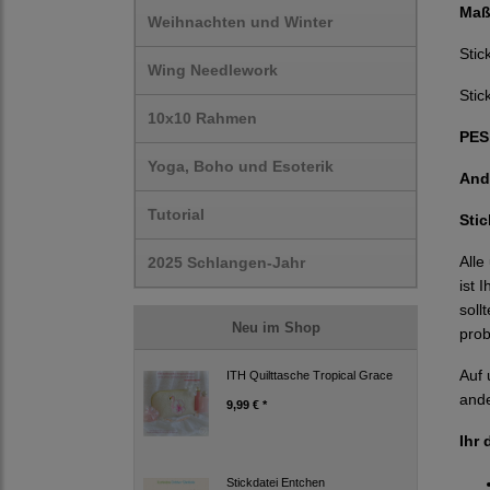
Maß
Weihnachten und Winter
Sti
Wing Needlework
Stic
10x10 Rahmen
PES,
Yoga, Boho und Esoterik
And
Tutorial
Sti
Alle
2025 Schlangen-Jahr
ist 
soll
Neu im Shop
prob
Auf 
ITH Quilttasche Tropical Grace
ande
9,99 € *
Ihr 
Stickdatei Entchen