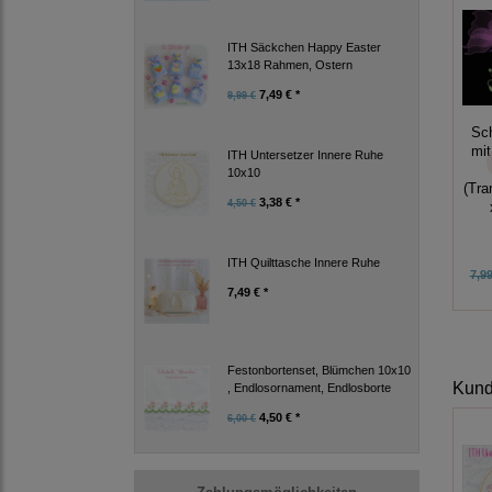
ITH Säckchen Happy Easter
13x18 Rahmen, Ostern
7,49 € *
9,99 €
Sch
mit
ITH Untersetzer Innere Ruhe
10x10
(Tra
3,38 € *
4,50 €
ITH Quilttasche Innere Ruhe
7,99
7,49 € *
Festonbortenset, Blümchen 10x10
Kunde
, Endlosornament, Endlosborte
4,50 € *
6,00 €