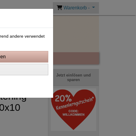
Warenkorb -
ährend andere verwendet
Jetzt einlösen und
sparen
erling
0x10