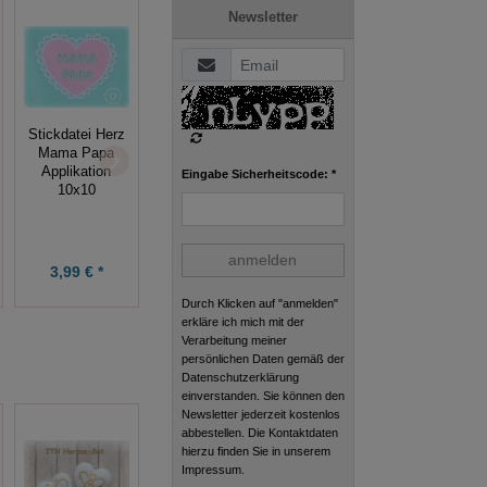
Newsletter
Stickdateien Set
Stickdatei
Stickdatei Herz
Schmetterling
Herzen
Mama Papa
10x10 + Blume
Monogramm
Applikation
Eingabe Sicherheitscode: *
10x10
ABC 10x10
10x10
anmelden
7,49 € *
5,99 € *
3,99 € *
9,99 €
7,99 €
Durch Klicken auf "anmelden"
erkläre ich mich mit der
Verarbeitung meiner
persönlichen Daten gemäß der
Datenschutzerklärung
einverstanden. Sie können den
Newsletter jederzeit kostenlos
abbestellen. Die Kontaktdaten
hierzu finden Sie in unserem
Impressum.