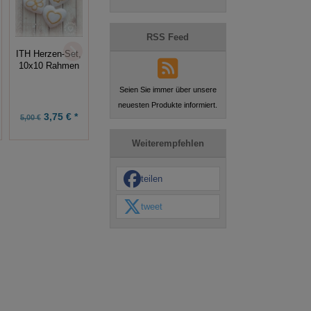
ITH 3D Deko-
RSS Feed
ITH
Schäfchen-Set
ITH Herzen-Set,
Vogelhäuschen-
10x10 + 13x18
10x10 Rahmen
Set, 13x18
+ 16x26 +
Rahmen
16x26 Rahmen
Seien Sie immer über unsere
neuesten Produkte informiert.
3,75 € *
7,49 € *
7,43 € *
5,00 €
9,99 €
9,90 €
Weiterempfehlen
teilen
tweet