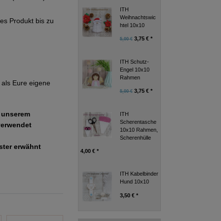
ITH
Weihnachtswic
ges Produkt bis zu
htel 10x10
3,75 € *
5,00 €
ITH Schutz-
Engel 10x10
Rahmen
als Eure eigene
3,75 € *
5,00 €
e unserem
ITH
Scherentasche
verwendet
10x10 Rahmen,
Scherenhülle
uster erwähnt
4,00 € *
ITH Kabelbinder
Hund 10x10
3,50 € *