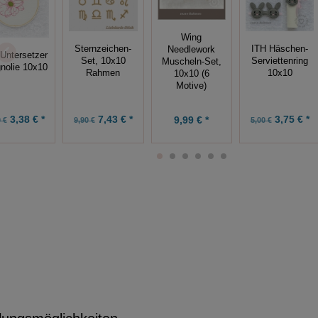
Wing
ITH Häschen-
Sternzeichen-
Needlework
Untersetzer
Serviettenring
Set, 10x10
Muscheln-Set,
nolie 10x10
10x10
Rahmen
10x10 (6
Motive)
3,38 € *
7,43 € *
3,75 € *
9,99 € *
 €
9,90 €
5,00 €