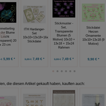
Stickmuster -
Set,
Stickdatei
metterling
ITH Hardanger-
Transparente
Herzen
 der Blume
Set
Blumen (5
Ornamente
Leicht
10x10+13x18+16x26,
Motive) 10x10 +
10x10+13x18 (9
nsparent) 20
Stickdatei
13x18 + 15x24
Motive)
x 23 cm
Rahmen
5,99 € *
7,49 € *
7,49 € *
9,90 € *
 €
9,99 €
9,99 €
n, die diesen Artikel gekauft haben, kauften auch: