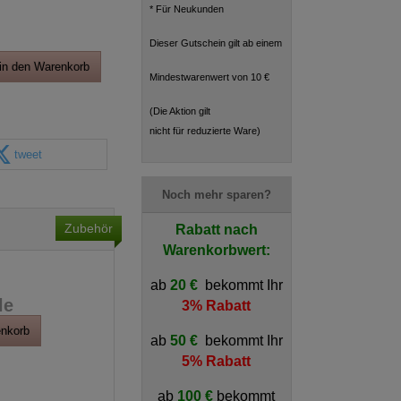
* Für Neukunden
Dieser Gutschein gilt ab einem
in den Warenkorb
Mindestwarenwert von 10 €
(Die Aktion gilt
nicht für reduzierte Ware)
tweet
Noch mehr sparen?
Zubehör
Rabatt nach
Warenkorbwert:
ab
20 €
bekommt Ihr
le
3% Rabatt
enkorb
ab
50 €
bekommt Ihr
5% Rabatt
ab
100 €
bekommt