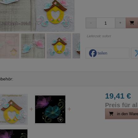
Lieferzeit: sofort
teilen
behör:
19,41 €
Preis für al
in den War