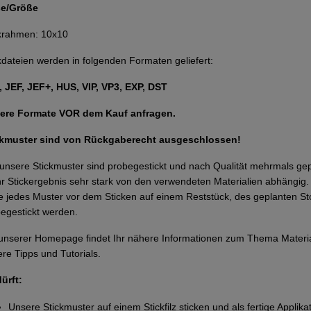
e/Größe
ckrahmen: 10x10
kdateien werden in folgenden Formaten geliefert:
 JEF, JEF+, HUS, VIP, VP3, EXP, DST
ere Formate VOR dem Kauf anfragen.
ckmuster sind von Rückgaberecht ausgeschlossen!
 unsere Stickmuster sind probegestickt und nach Qualität mehrmals g
Ihr Stickergebnis sehr stark von den verwendeten Materialien abhängi
te jedes Muster vor dem Sticken auf einem Reststück, des geplanten Sto
egestickt werden.
unserer Homepage findet Ihr nähere Informationen zum Thema Materi
re Tipps und Tutorials.
dürft:
Unsere Stickmuster auf einem Stickfilz sticken und als fertige Applika