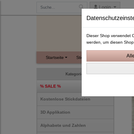
Login
Datenschutzeinst
Dieser Shop verwendet Co
werden, um diesen Shop 
Startseite
Stickdateien
Instagram
ITH S
Kategorien
% SALE %
Kostenlose Stickdateien
3D Applikation
Alphabete und Zahlen