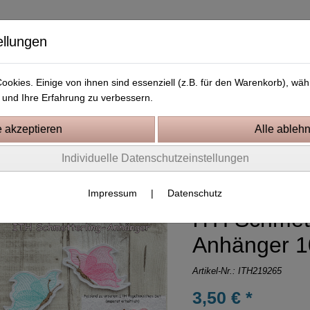
ellungen
okies. Einige von ihnen sind essenziell (z.B. für den Warenkorb), w
und Ihre Erfahrung zu verbessern.
Kostenlose Stickdateien
Videos
Kontakt
Individuelle Datenschutzeinstellungen
tickprojekte In the Hoop
Impressum
|
Datenschutz
ITH Schmett
Anhänger 1
Artikel-Nr.:
ITH219265
3,50 € *