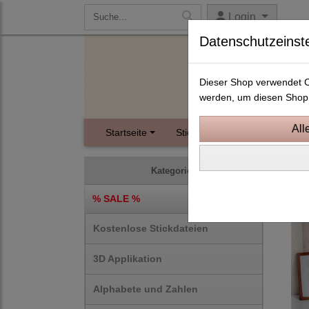
Login
Datenschutzeinst
Dieser Shop verwendet Co
werden, um diesen Shop 
Startseite
Stickdateien
Instagram
Muffi
Kategorien
% SALE %
Kostenlose Stickdateien
3D Applikation
Alphabete und Zahlen