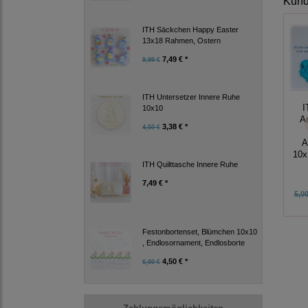
Kunde
ITH Säckchen Happy Easter
13x18 Rahmen, Ostern
7,49 € *
9,99 €
ITH Untersetzer Innere Ruhe
I
10x10
A
3,38 € *
4,50 €
A
10x
ITH Quilttasche Innere Ruhe
7,49 € *
5,00
Festonbortenset, Blümchen 10x10
, Endlosornament, Endlosborte
4,50 € *
6,00 €