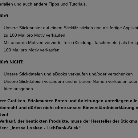
rialien und auch andere Tipps und Tutorials.
dürft:
Unsere Stickmuster auf einem Stickfilz sticken und als fertige Applika
zu 100 Mal pro Motiv verkaufen
Mit unseren Motiven verzierte Teile (Kleidung, Taschen etc.) als ferti
100 Mal pro Motiv verkaufen
dürft NICHT:
Unsere Stickdateien und eBooks verkaufen und/oder verschenken
Unsere Stickdateien verändern und in Eurem Namen verkaufen oder 
Idee ausgeben
ere Grafiken, Stickmuster, Fotos und Anleitungen unterliegen all
eberecht und dürfen nicht ohne unsere Einverständniserklärung 
den!
Verkauf, der bestickten Produkte, muss der Hersteller der Stickm
den: „Inessa Loskan - LiebDank-Stick“