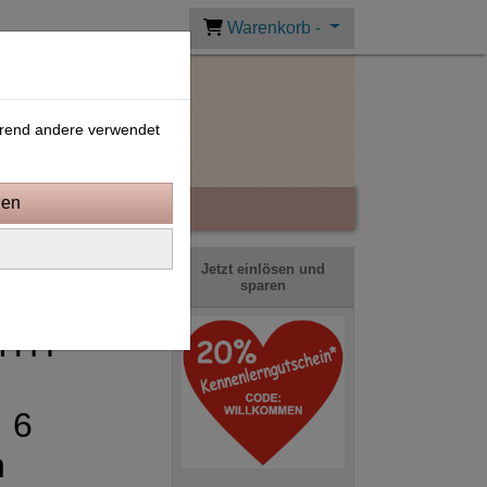
Warenkorb -
ährend andere verwendet
Jetzt einlösen und
sparen
 ITH
, 6
n