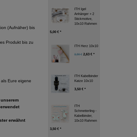
ITH Igel
Anhänger + 2
Stickmotive,
10x10 Rahmen
tion (Aufnäher) bis
5,00 € *
ges Produkt bis zu
ITH Herz 10x10
2,63 € *
3,50 €
ITH Kabelbinder
als Eure eigene
Katze 10x10
3,50 € *
e unserem
ITH
verwendet
Schmetterling -
Kabelbinder,
uster erwähnt
10x10 Rahmen
3,50 € *