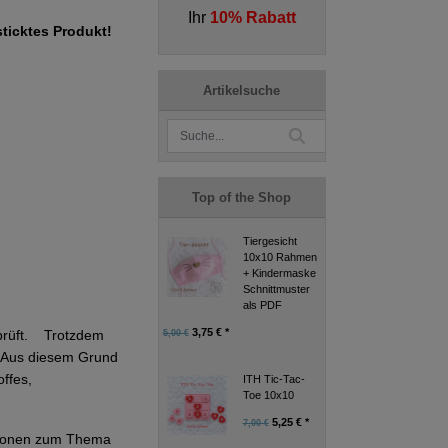
Ihr
10% Rabatt
sticktes Produkt!
Artikelsuche
Top of the Shop
Tiergesicht
10x10 Rahmen
+ Kindermaske
Schnittmuster
als PDF
3,75 € *
eprüft. Trotzdem
5,00 €
g. Aus diesem Grund
ffes,
ITH Tic-Tac-
Toe 10x10
5,25 € *
7,00 €
ationen zum Thema