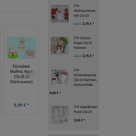
ITH
Weihnachtswic
htel 10x10
3,75 € *
5,00 €
ITH Schutz-
Engel 10x10
Rahmen
3,75 € *
5,00 €
Stickdateien Set
Stickdatei
Stickdatei
ITH
Schmetterling
Muffins Appli
Herzen
Scherentasche
10x10 + Blume
13x18 (3
Monogramm
10x10 Rahmen,
10x10
Stickmuster)
ABC 10x10
Scherenhülle
4,00 € *
7,49 € *
5,99 € *
8,99 € *
9,99 €
7,99 €
ITH Kabelbinder
Hund 10x10
3,50 € *