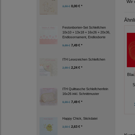
Wir 
0,00 € *
3,50 €
Ähnl
Festonborten-Set Schleifchen
10x10 + 13x18 + 16x26 + 20x36,
Endlosornament, Endlosborte
7,49 € *
9,99 €
ITH Lesezeichen Schleifchen
2,24 € *
2,99 €
Bla
S
ITH Quilttasche Schleifchenfein
16x26 inkl. Schnittmuster
7,49 € *
9,99 €
Happy Chick, Stickdatei
2,63 € *
3,50 €