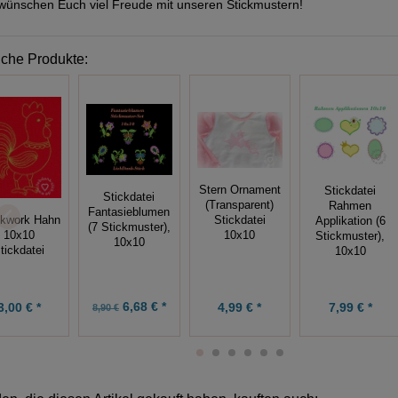
wünschen Euch viel Freude mit unseren Stickmustern!
iche Produkte:
Stern Ornament
Stickdatei
Stickdatei
(Transparent)
Rahmen
Fantasieblumen
ckwork Hahn
Stickdatei
Applikation (6
(7 Stickmuster),
10x10
10x10
Stickmuster),
10x10
tickdatei
10x10
6,68 € *
7,99 € *
3,00 € *
4,99 € *
8,90 €