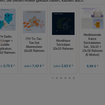
n, die diesen Artikel gekauft haben, kauften auch:
Meditierende
TH Delfin
ITH Tic-Tac-
Katze
nhänger +
Mondhase
Toe-Set
Stickdateien-
doddle
Stickdatei
Meerestiere
Set, 10x10 +
plikation,
10x10 Rahmen
16x26 Rahmen
13x18 Rahmen
10 Rahmen
(6 Motive)
3,75 € *
7,43 € *
2,63 € *
9,99 € *
 €
9,90 €
3,50 €