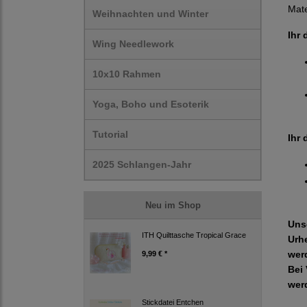
Mate
Weihnachten und Winter
Ihr 
Wing Needlework
10x10 Rahmen
Yoga, Boho und Esoterik
Tutorial
Ihr 
2025 Schlangen-Jahr
Neu im Shop
Uns
ITH Quilttasche Tropical Grace
Urh
wer
9,99 € *
Bei 
wer
Stickdatei Entchen