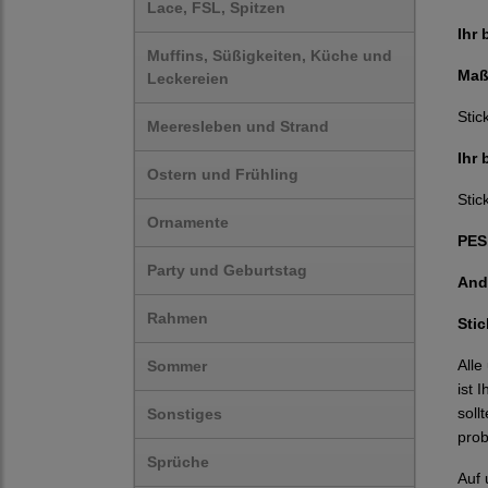
Lace, FSL, Spitzen
Ihr 
Muffins, Süßigkeiten, Küche und
Maß
Leckereien
Stic
Meeresleben und Strand
Ihr
Ostern und Frühling
Stic
Ornamente
PES,
Party und Geburtstag
And
Rahmen
Sti
Alle
Sommer
ist 
soll
Sonstiges
prob
Sprüche
Auf