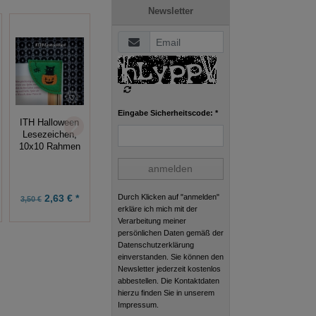
Newsletter
Eingabe Sicherheitscode: *
ITH Halloween
ITH Tisch-Set
ITH Untersetzer,
Lesezeichen,
„Schneeglöckchen“
Bambus-Mugrug
10x10 Rahmen
, 10x10 Rahmen
10x10
anmelden
Durch Klicken auf "anmelden"
2,63 € *
7,49 € *
2,63 € *
3,50 €
9,99 €
3,50 €
erkläre ich mich mit der
Verarbeitung meiner
persönlichen Daten gemäß der
Datenschutzerklärung
einverstanden. Sie können den
Newsletter jederzeit kostenlos
abbestellen. Die Kontaktdaten
hierzu finden Sie in unserem
Impressum.