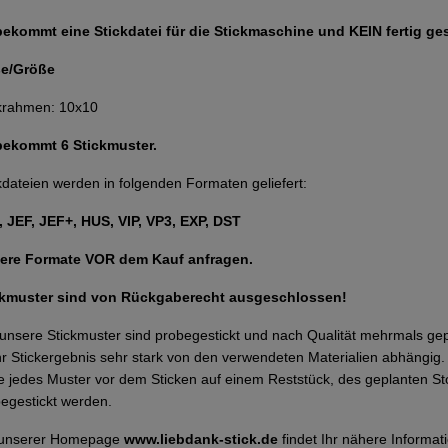
bekommt eine Stickdatei für die Stickmaschine und KEIN fertig ge
e/Größe
krahmen: 10x10
 bekommt 6 Stickmuster.
kdateien werden in folgenden Formaten geliefert:
 JEF, JEF+, HUS, VIP, VP3, EXP, DST
ere Formate VOR dem Kauf anfragen.
ckmuster sind von Rückgaberecht ausgeschlossen!
 unsere Stickmuster sind probegestickt und nach Qualität mehrmals g
Ihr Stickergebnis sehr stark von den verwendeten Materialien abhängi
te jedes Muster vor dem Sticken auf einem Reststück, des geplanten Sto
egestickt werden.
 unserer Homepage
www.liebdank-stick.de
findet Ihr nähere Inform