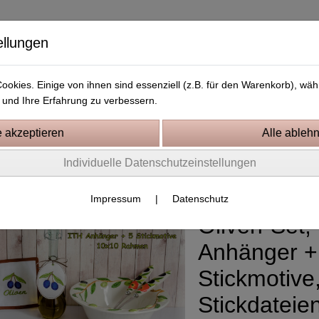
ellungen
okies. Einige von ihnen sind essenziell (z.B. für den Warenkorb), w
und Ihre Erfahrung zu verbessern.
Kostenlose Stickdateien
Videos
Kontakt
Individuelle Datenschutzeinstellungen
ns, Süßigkeiten, Küche und Leckereien
Impressum
|
Datenschutz
Oliven-Set,
Anhänger +
Stickmotive
Stickdateie