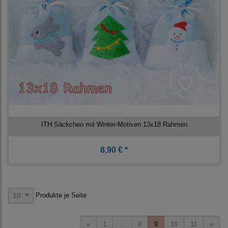
ITH Säckchen mit Winter-Motiven 13x18 Rahmen
8,90 € *
Produkte je Seite
10
«
1
...
8
9
10
11
»