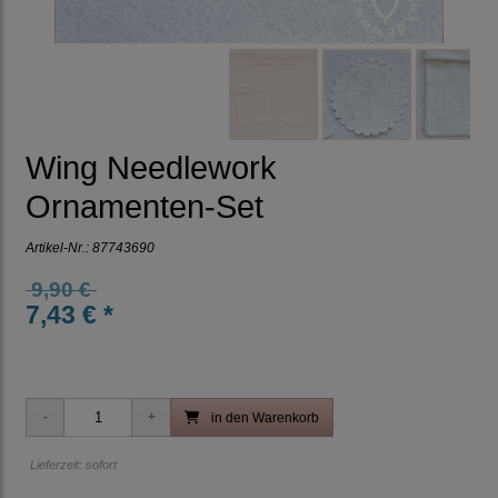
Wing Needlework
Ornamenten-Set
Artikel-Nr.:
87743690
9,90 €
7,43 € *
in den Warenkorb
Lieferzeit: sofort