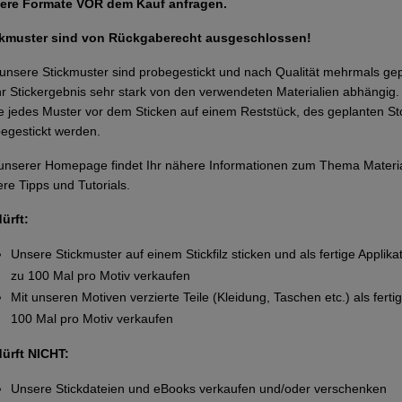
ere Formate VOR dem Kauf anfragen.
ckmuster sind von Rückgaberecht ausgeschlossen!
 unsere Stickmuster sind probegestickt und nach Qualität mehrmals g
Ihr Stickergebnis sehr stark von den verwendeten Materialien abhängi
te jedes Muster vor dem Sticken auf einem Reststück, des geplanten Sto
egestickt werden.
unserer Homepage findet Ihr nähere Informationen zum Thema Materi
re Tipps und Tutorials.
dürft:
Unsere Stickmuster auf einem Stickfilz sticken und als fertige Applika
zu 100 Mal pro Motiv verkaufen
Mit unseren Motiven verzierte Teile (Kleidung, Taschen etc.) als ferti
100 Mal pro Motiv verkaufen
dürft NICHT:
Unsere Stickdateien und eBooks verkaufen und/oder verschenken