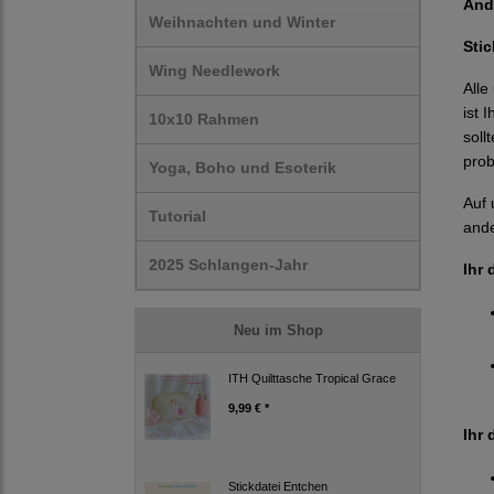
And
Weihnachten und Winter
Sti
Wing Needlework
Alle
ist 
10x10 Rahmen
soll
prob
Yoga, Boho und Esoterik
Auf 
Tutorial
ande
2025 Schlangen-Jahr
Ihr 
Neu im Shop
ITH Quilttasche Tropical Grace
9,99 € *
Ihr 
Stickdatei Entchen