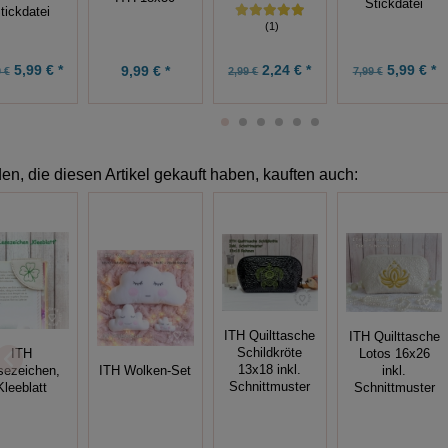
Stickdatei
tickdatei
(1)
5,99 € *
2,24 € *
5,99 € *
9,99 € *
 €
2,99 €
7,99 €
n, die diesen Artikel gekauft haben, kauften auch:
ITH Quilttasche
ITH Quilttasche
Schildkröte
ITH
Lotos 16x26
13x18 inkl.
sezeichen,
ITH Wolken-Set
inkl.
Schnittmuster
Kleeblatt
Schnittmuster