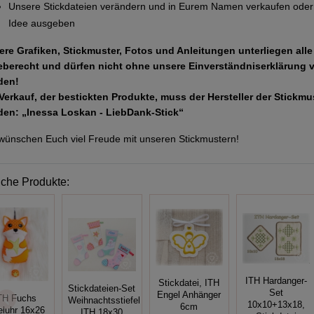
Unsere Stickdateien verändern und in Eurem Namen verkaufen oder 
Idee ausgeben
ere Grafiken, Stickmuster, Fotos und Anleitungen unterliegen all
eberecht und dürfen nicht ohne unsere Einverständniserklärung 
den!
Verkauf, der bestickten Produkte, muss der Hersteller der Stickm
den: „Inessa Loskan - LiebDank-Stick“
wünschen Euch viel Freude mit unseren Stickmustern!
iche Produkte:
ITH Hardanger-
Stickdatei, ITH
Stickdateien-Set
Set
Engel Anhänger
TH Fuchs
Weihnachtsstiefel
10x10+13x18,
6cm
eluhr 16x26
ITH 18x30