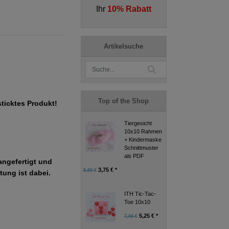
Ihr
10% Rabatt
Artikelsuche
Top of the Shop
sticktes Produkt!
Tiergesicht
10x10 Rahmen
+ Kindermaske
Schnittmuster
als PDF
angefertigt und
3,75 € *
5,00 €
tung ist dabei.
ITH Tic-Tac-
Toe 10x10
5,25 € *
7,00 €