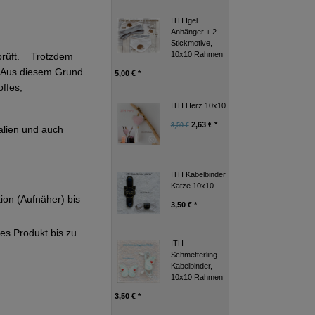
ITH Igel
Anhänger + 2
Stickmotive,
10x10 Rahmen
eprüft. Trotzdem
g. Aus diesem Grund
5,00 € *
ffes,
ITH Herz 10x10
2,63 € *
3,50 €
alien und auch
ITH Kabelbinder
Katze 10x10
tion (Aufnäher) bis
3,50 € *
ges Produkt bis zu
ITH
Schmetterling -
Kabelbinder,
10x10 Rahmen
3,50 € *