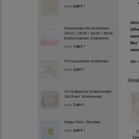
0,00 € *
3,50 €
Uns
Festonborten-Set Schleifchen
Urh
10x10 + 13x18 + 16x26 + 20x36,
wer
Endlosornament, Endlosborte
Bei 
7,49 € *
9,99 €
wer
Wir 
ITH Lesezeichen Schleifchen
2,24 € *
2,99 €
Ähnl
ITH Quilttasche Schleifchenfein
16x26 inkl. Schnittmuster
7,49 € *
9,99 €
Happy Chick, Stickdatei
2,63 € *
3,50 €
I
Spi