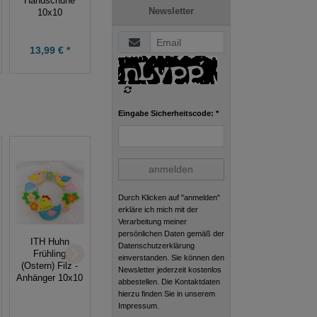
Stickdatei
Handschuhe
Rahmen
Newsletter
10x10
5,18 € *
4,49 € *
13,99 € *
6,90 €
5,99 €
Eingabe Sicherheitscode: *
anmelden
Durch Klicken auf "anmelden"
erkläre ich mich mit der
Verarbeitung meiner
persönlichen Daten gemäß der
ITH Quilttasche
ITH Huhn
Datenschutzerklärung
Krone 13x18,
ITH Kranz
Frühling
einverstanden. Sie können den
inkl.
16x16
(Ostern) Filz -
Newsletter jederzeit kostenlos
Schnittmuster
Anhänger 10x10
abbestellen. Die Kontaktdaten
hierzu finden Sie in unserem
Impressum.