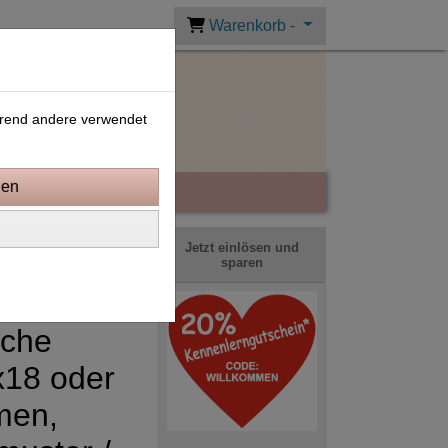
Warenkorb -
ährend andere verwendet
Jetzt einlösen und
sparen
sche
18 oder
men,