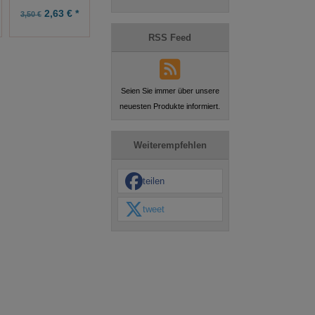
2,63 € *
3,75 € *
9,99 € *
3,50 €
5,00 €
RSS Feed
Seien Sie immer über unsere
neuesten Produkte informiert.
Weiterempfehlen
teilen
tweet