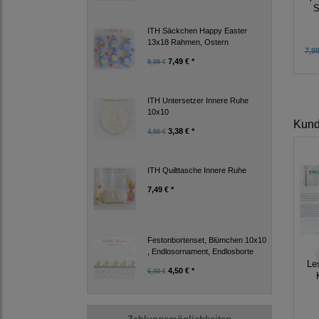
S
ITH Säckchen Happy Easter
13x18 Rahmen, Ostern
7,99
7,49 € *
9,99 €
ITH Untersetzer Innere Ruhe
10x10
Kunde
3,38 € *
4,50 €
ITH Quilttasche Innere Ruhe
7,49 € *
Festonbortenset, Blümchen 10x10
, Endlosornament, Endlosborte
Le
4,50 € *
6,00 €