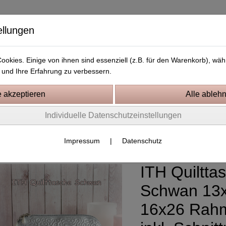
ellungen
okies. Einige von ihnen sind essenziell (z.B. für den Warenkorb), w
und Ihre Erfahrung zu verbessern.
Kostenlose Stickdateien
Videos
Kontakt
Individuelle Datenschutzeinstellungen
tickprojekte In the Hoop
TH Taschen, Quilttaschen
Impressum
|
Datenschutz
ITH Quiltta
Schwan 13x
16x26 Rah