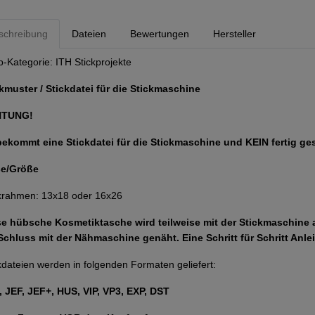
schreibung
Dateien
Bewertungen
Hersteller
p-Kategorie:
ITH Stickprojekte
kmuster / Stickdatei für die Stickmaschine
HTUNG!
bekommt eine Stickdatei für die Stickmaschine und KEIN fertig ge
e/Größe
krahmen: 13x18 oder 16x26
se hübsche Kosmetiktasche wird teilweise mit der Stickmaschine 
chluss mit der Nähmaschine genäht. Eine Schritt für Schritt Anlei
kdateien werden in folgenden Formaten geliefert:
 JEF, JEF+, HUS, VIP, VP3, EXP, DST