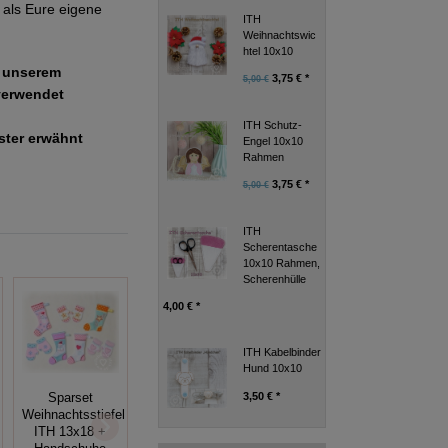
als Eure eigene
ITH
Weihnachtswic
htel 10x10
e unserem
3,75 € *
5,00 €
verwendet
ITH Schutz-
uster erwähnt
Engel 10x10
Rahmen
3,75 € *
5,00 €
ITH
Scherentasche
10x10 Rahmen,
Scherenhülle
4,00 € *
ITH Kabelbinder
Hund 10x10
3,50 € *
Sparset
Stickdatei, ITH
ITH Hardanger
Weihnachtsstiefel
Nadelkissen (7
10x10,
ITH 13x18 +
Stück) 10x10