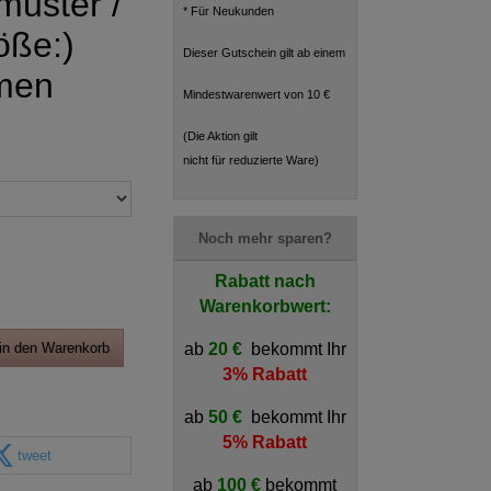
tmuster /
* Für Neukunden
ße:)
Dieser Gutschein gilt ab einem
men
Mindestwarenwert von 10 €
(Die Aktion gilt
nicht für reduzierte Ware)
Noch mehr sparen?
Rabatt nach
Warenkorbwert:
ab
20 €
bekommt Ihr
in den Warenkorb
3% Rabatt
ab
50 €
bekommt Ihr
5% Rabatt
tweet
ab
100 €
bekommt