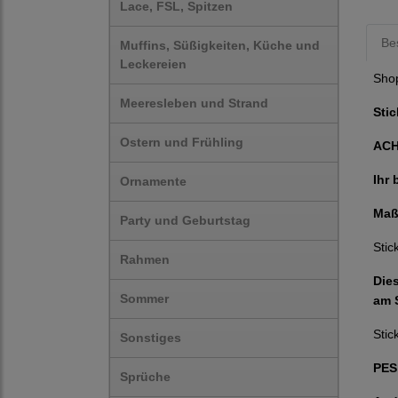
Lace, FSL, Spitzen
Be
Muffins, Süßigkeiten, Küche und
Leckereien
Sho
Meeresleben und Strand
Stic
Ostern und Frühling
AC
Ihr 
Ornamente
Maß
Party und Geburtstag
Stic
Rahmen
Die
Sommer
am S
Stic
Sonstiges
PES,
Sprüche