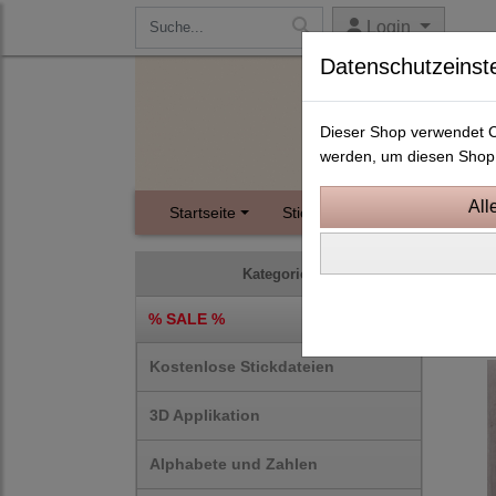
Login
Datenschutzeinst
Dieser Shop verwendet Co
werden, um diesen Shop 
Startseite
Stickdateien
Instagram
ITH S
Kategorien
I
% SALE %
Kostenlose Stickdateien
3D Applikation
Alphabete und Zahlen