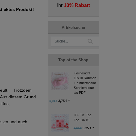
Ihr
10% Rabatt
sticktes Produkt!
Artikelsuche
Top of the Shop
Tiergesicht
10x10 Rahmen
+ Kindermaske
Schnittmuster
eprüft. Trotzdem
als PDF
g. Aus diesem Grund
3,75 € *
5,00 €
ffes,
ITH Tic-Tac-
Toe 10x10
alien und auch
5,25 € *
7,00 €