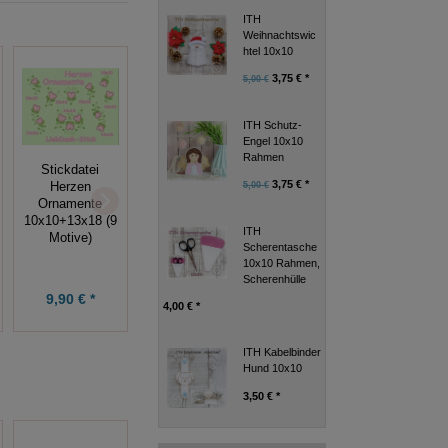
ITH
Weihnachtswic
htel 10x10
3,75 € *
5,00 €
ITH Schutz-
Engel 10x10
Rahmen
Stickdatei
Stickdatei Herz
Stickdatei
3,75 € *
Herzen
5,00 €
Mama Papa
Runen, 10x10,
Ornamente
Applikation
24 Stickmuster
10x10+13x18 (9
10x10
ITH
Motive)
Scherentasche
10x10 Rahmen,
Scherenhülle
3,99 € *
9,90 € *
9,90 € *
4,00 € *
ITH Kabelbinder
Hund 10x10
3,50 € *