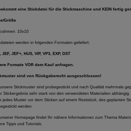
bekommt eine Stickdatei für die Stickmaschine und KEIN fertig ge
e/Größe
ckrahmen: 10x10
kdateien werden in folgenden Formaten geliefert:
 JEF, JEF+, HUS, VIP, VP3, EXP, DST
ere Formate VOR dem Kauf anfragen.
ckmuster sind von Rückgaberecht ausgeschlossen!
 unsere Stickmuster sind probegestickt und nach Qualität mehrmals g
Ihr Stickergebnis sehr stark von den verwendeten Materialien abhängi
te jedes Muster vor dem Sticken auf einem Reststück, des geplanten Sto
egestickt werden.
unserer Homepage findet Ihr nähere Informationen zum Thema Materi
re Tipps und Tutorials.