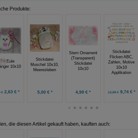
iche Produkte:
Stickdatei
Stern Ornament
Flicken ABC,
(Transparent)
Stickdatei
ITH Eule
Zahlen, Motive
Stickdatei
Muschel 10x10,
änger 10x10
10x10
10x10
Meeresleben
Applikation
2,63 € *
9,74 € *
5,00 € *
4,99 € *
 €
12,99 €
n, die diesen Artikel gekauft haben, kauften auch: