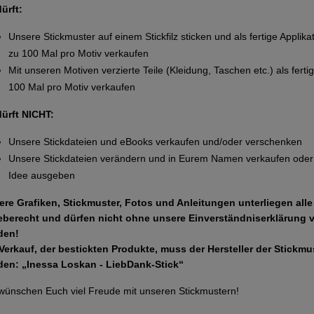
dürft:
Unsere Stickmuster auf einem Stickfilz sticken und als fertige Applika
zu 100 Mal pro Motiv verkaufen
Mit unseren Motiven verzierte Teile (Kleidung, Taschen etc.) als ferti
100 Mal pro Motiv verkaufen
dürft NICHT:
Unsere Stickdateien und eBooks verkaufen und/oder verschenken
Unsere Stickdateien verändern und in Eurem Namen verkaufen oder 
Idee ausgeben
ere Grafiken, Stickmuster, Fotos und Anleitungen unterliegen all
eberecht und dürfen nicht ohne unsere Einverständniserklärung 
den!
Verkauf, der bestickten Produkte, muss der Hersteller der Stickm
den: „Inessa Loskan - LiebDank-Stick“
wünschen Euch viel Freude mit unseren Stickmustern!