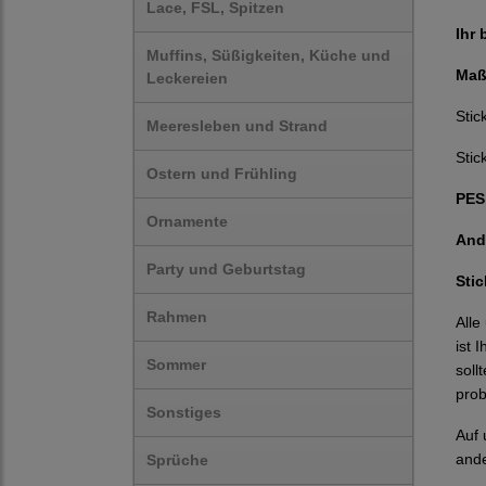
Lace, FSL, Spitzen
Ihr 
Muffins, Süßigkeiten, Küche und
Maß
Leckereien
Sti
Meeresleben und Strand
Stic
Ostern und Frühling
PES,
Ornamente
And
Party und Geburtstag
Sti
Rahmen
Alle
ist 
Sommer
soll
prob
Sonstiges
Auf 
ande
Sprüche