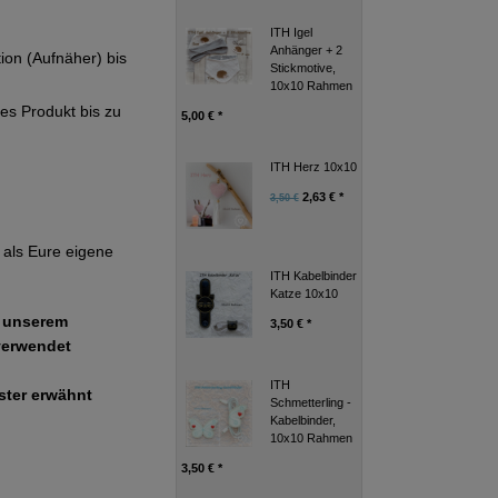
ITH Igel
Anhänger + 2
tion (Aufnäher) bis
Stickmotive,
10x10 Rahmen
ges Produkt bis zu
5,00 € *
ITH Herz 10x10
2,63 € *
3,50 €
als Eure eigene
ITH Kabelbinder
Katze 10x10
e unserem
3,50 € *
verwendet
ITH
uster erwähnt
Schmetterling -
Kabelbinder,
10x10 Rahmen
3,50 € *