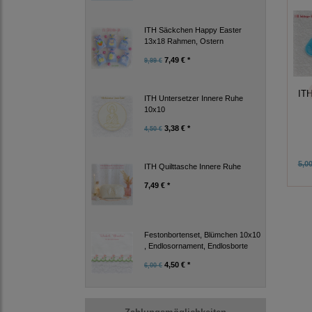
ITH Säckchen Happy Easter
13x18 Rahmen, Ostern
7,49 € *
9,99 €
ITH
ITH Untersetzer Innere Ruhe
10x10
3,38 € *
4,50 €
5,00
ITH Quilttasche Innere Ruhe
7,49 € *
Festonbortenset, Blümchen 10x10
, Endlosornament, Endlosborte
4,50 € *
6,00 €