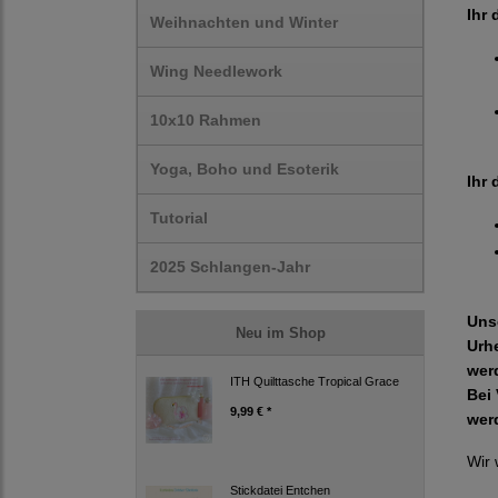
Ihr 
Weihnachten und Winter
Wing Needlework
10x10 Rahmen
Yoga, Boho und Esoterik
Ihr 
Tutorial
2025 Schlangen-Jahr
Uns
Neu im Shop
Urh
wer
ITH Quilttasche Tropical Grace
Bei 
9,99 € *
wer
Wir 
Stickdatei Entchen