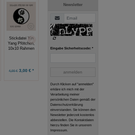
Newsletter
Stickdatei Yin
ITH
ITH
Yang Pfötchen,
Lesezeichen,
Lesezeichen,
Eingabe Sicherheitscode: *
10x10 Rahmen
Zitrone
Aloha
3,00 € *
2,63 € *
2,25 € *
4,00 €
3,50 €
3,00 €
anmelden
Durch Klicken auf "anmelden"
erkläre ich mich mit der
Verarbeitung meiner
persönlichen Daten gemäß der
Datenschutzerklärung
einverstanden. Sie können den
Newsletter jederzeit kostenlos
abbestellen. Die Kontaktdaten
hierzu finden Sie in unserem
Impressum.