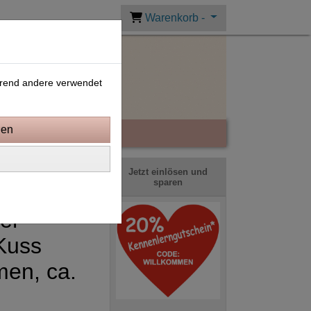
Warenkorb -
ährend andere verwendet
Jetzt einlösen und
sparen
er
Kuss
en, ca.