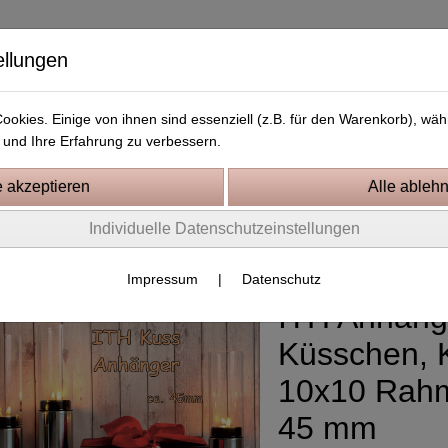
ellungen
okies. Einige von ihnen sind essenziell (z.B. für den Warenkorb), w
und Ihre Erfahrung zu verbessern.
Kostenlose Stickdateien
Videos
Kontakt
Individuelle Datenschutzeinstellungen
0 Rahmen
Impressum
|
Datenschutz
ITH Anhäng
Küsschen, 
10x10 Rahm
45 mm