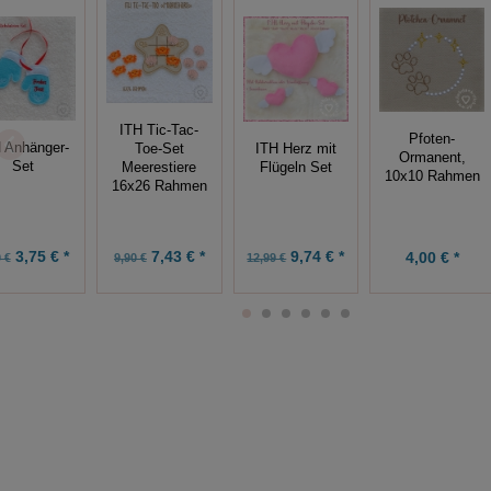
ITH Tic-Tac-
Pfoten-
 Anhänger-
Toe-Set
ITH Herz mit
Ormanent,
Set
Meerestiere
Flügeln Set
10x10 Rahmen
16x26 Rahmen
3,75 € *
7,43 € *
9,74 € *
4,00 € *
 €
9,90 €
12,99 €