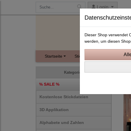
Login
Datenschutzeinst
Dieser Shop verwendet Co
werden, um diesen Shop 
Startseite
Stickdateien
Instagram
10x1
Kategorien
% SALE %
Kostenlose Stickdateien
3D Applikation
Alphabete und Zahlen