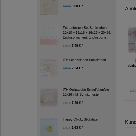
0,00 € *
3,50 €
Ähnl
Festonborten-Set Schleifchen
10x10 + 13x18 + 16x26 + 20x36,
Endlosornament, Endlosborte
7,49 € *
9,99 €
ITH Lesezeichen Schleifchen
Anh
2,24 € *
2,99 €
ITH Quilttasche Schleifchenfein
3,50
16x26 inkl. Schnittmuster
7,49 € *
9,99 €
Happy Chick, Stickdatei
Kunde
2,63 € *
3,50 €