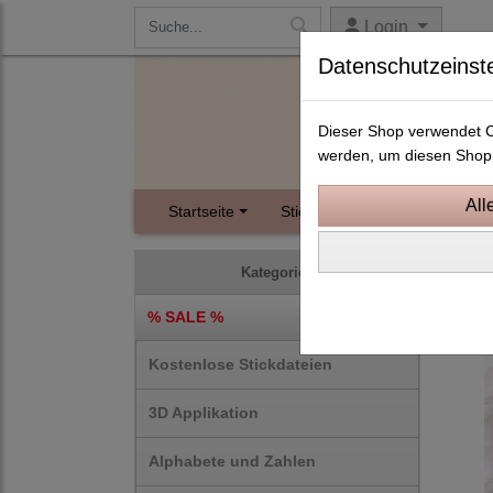
Login
Datenschutzeinst
Dieser Shop verwendet Co
werden, um diesen Shop 
Startseite
Stickdateien
Instagram
ITH S
Kategorien
% SALE %
Kostenlose Stickdateien
3D Applikation
Alphabete und Zahlen