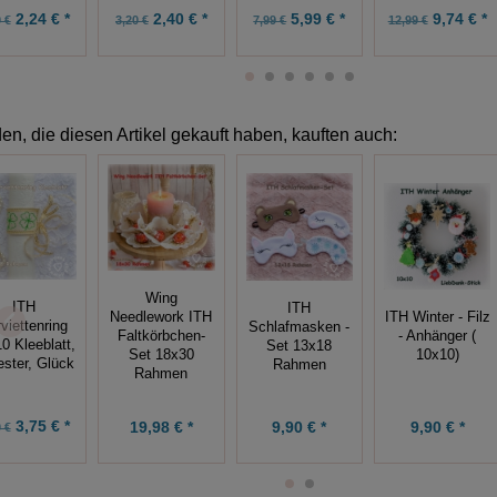
5,99 € *
2,24 € *
2,40 € *
9,74 € *
7,99 €
 €
3,20 €
12,99 €
n, die diesen Artikel gekauft haben, kauften auch:
Wing
ITH
ITH
Needlework ITH
ITH Winter - Filz
viettenring
Schlafmasken -
Faltkörbchen-
- Anhänger (
0 Kleeblatt,
Set 13x18
Set 18x30
10x10)
ester, Glück
Rahmen
Rahmen
3,75 € *
19,98 € *
9,90 € *
9,90 € *
 €