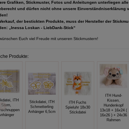
ere Grafiken, Stickmuster, Fotos und Anleitungen unterliegen all
eberecht und dürfen nicht ohne unsere Einverständniserklärung 
den!
Verkauf, der bestickten Produkte, muss der Hersteller der Stickm
den: „Inessa Loskan - LiebDank-Stick“
wünschen Euch viel Freude mit unseren Stickmustern!
iche Produkte:
ITH Hund-
ckdatei, ITH
Kissen,
Stickdatei, ITH
ITH Fuchs
Stern,
Hundenkopf
Schmetterling
Spieluhr 18x30
rnschnuppen
13x18 + 16x24 (
Anhänger 6,5cm
Stickdatei
Anhänger
16x26 ) + 24x36
Rahmen