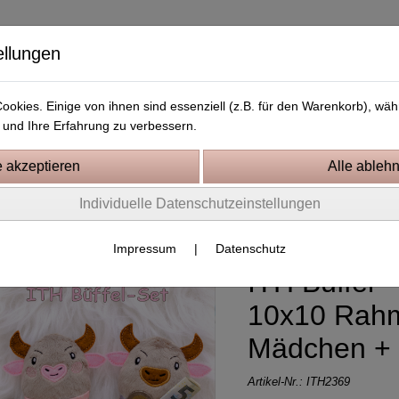
ellungen
okies. Einige von ihnen sind essenziell (z.B. für den Warenkorb), w
und Ihre Erfahrung zu verbessern.
Kostenlose Stickdateien
Videos
Kontakt
Individuelle Datenschutzeinstellungen
tickprojekte In the Hoop
Impressum
|
Datenschutz
ITH Büffel -
10x10 Rah
Mädchen +
Artikel-Nr.:
ITH2369