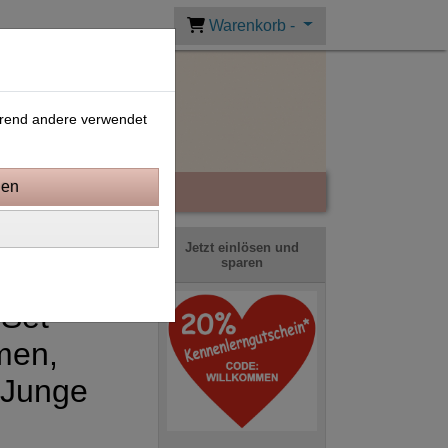
Warenkorb -
ährend andere verwendet
Jetzt einlösen und
sparen
 Set
men,
 Junge