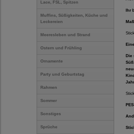
Lace, FSL, Spitzen
Ihr 
Muffins, Süßigkeiten, Küche und
Leckereien
Maß
Stic
Meeresleben und Strand
Eine
Ostern und Frühling
Die
Ornamente
Süßi
neu
Party und Geburtstag
Kin
Jahr
Rahmen
Stic
Sommer
PES,
Sonstiges
And
Sprüche
Sti