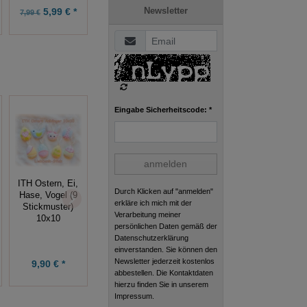
Newsletter
5,99 € *
9,99 € *
8,90 € *
7,99 €
Eingabe Sicherheitscode: *
anmelden
ITH Hasen
ITH Eierwärmer,
ITH Ostern, Ei,
Durch Klicken auf "anmelden"
Stickdatei
Ei, Hase, Vogel
Hase, Vogel (9
erkläre ich mich mit der
13x18 Junge +
(10 Stickmuster)
Stickmuster)
Verarbeitung meiner
Mädchen,
10x10
10x10
persönlichen Daten gemäß der
Ostern
Datenschutzerklärung
einverstanden. Sie können den
Newsletter jederzeit kostenlos
9,90 € *
8,90 € *
9,90 € *
abbestellen. Die Kontaktdaten
hierzu finden Sie in unserem
Impressum.