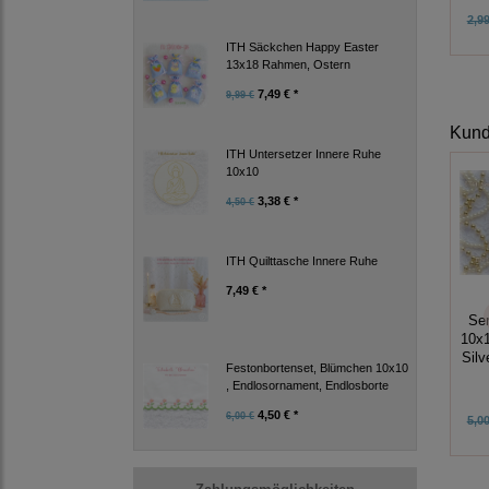
2,99
ITH Säckchen Happy Easter
13x18 Rahmen, Ostern
7,49 € *
9,99 €
Kunde
ITH Untersetzer Innere Ruhe
10x10
3,38 € *
4,50 €
ITH Quilttasche Innere Ruhe
7,49 € *
Ser
10x1
Silv
Festonbortenset, Blümchen 10x10
, Endlosornament, Endlosborte
4,50 € *
6,00 €
5,00