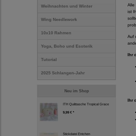
Alle
Weihnachten und Winter
ist 
soll
Wing Needlework
prob
10x10 Rahmen
Auf 
ande
Yoga, Boho und Esoterik
Ihr 
Tutorial
2025 Schlangen-Jahr
Neu im Shop
Ihr 
ITH Quilttasche Tropical Grace
9,99 € *
Stickdatei Entchen