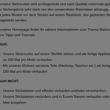
 unsere Stickmuster sind probegestickt und nach Qualität mehrmals g
Ihr Stickergebnis sehr stark von den verwendeten Materialien abhängi
te jedes Muster vor dem Sticken auf einem Reststück, des geplanten Sto
egestickt werden.
unserer Homepage findet Ihr nähere Informationen zum Thema Materi
re Tipps und Tutorials.
dürft:
Unsere Stickmuster auf einem Stickfilz sticken und als fertige Applika
zu 100 Mal pro Motiv verkaufen
Mit unseren Motiven verzierte Teile (Kleidung, Taschen etc.) als ferti
100 Mal pro Motiv verkaufen
dürft NICHT:
Unsere Stickdateien und eBooks verkaufen und/oder verschenken
Unsere Stickdateien verändern und in Eurem Namen verkaufen oder 
Idee ausgeben