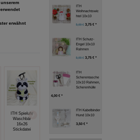
e unserem
ITH
verwendet
Weihnachtswic
htel 10x10
uster erwähnt
3,75 € *
5,00 €
ITH Schutz-
Engel 10x10
Rahmen
3,75 € *
5,00 €
ITH
Scherentasche
10x10 Rahmen,
Scherenhülle
4,00 € *
ITH Hasen
Stickdateien-Set
ITH Kabelbinder
Stickdatei
ITH Spieluhr
Hund 10x10
Weihnachtsstiefel
13x18 Junge +
Waschbär
ITH 18x30
Mädchen,
3,50 € *
16x26
Ostern
Stickdatei