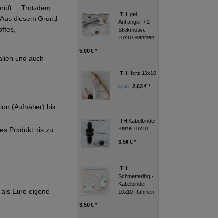
eprüft. Trotzdem
ITH Igel
g. Aus diesem Grund
Anhänger + 2
ffes,
Stickmotive,
10x10 Rahmen
5,00 € *
alien und auch
ITH Herz 10x10
2,63 € *
3,50 €
tion (Aufnäher) bis
ITH Kabelbinder
Katze 10x10
ges Produkt bis zu
3,50 € *
ITH
Schmetterling -
Kabelbinder,
als Eure eigene
10x10 Rahmen
3,50 € *