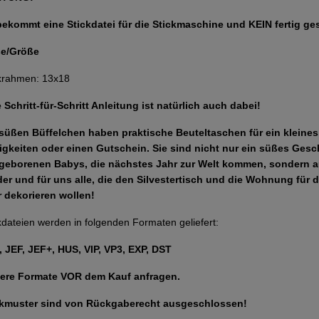
bekommt eine Stickdatei für die Stickmaschine und KEIN fertig ge
e/Größe
krahmen: 13x18
 Schritt-für-Schritt Anleitung ist natürlich auch dabei!
 süßen Büffelchen haben praktische Beuteltaschen für ein kleine
gkeiten oder einen Gutschein. Sie sind nicht nur ein süßes Gesch
geborenen Babys, die nächstes Jahr zur Welt kommen, sondern a
der und für uns alle, die den Silvestertisch und die Wohnung fü
 dekorieren wollen!
kdateien werden in folgenden Formaten geliefert:
 JEF, JEF+, HUS, VIP, VP3, EXP, DST
ere Formate VOR dem Kauf anfragen.
ckmuster sind von Rückgaberecht ausgeschlossen!