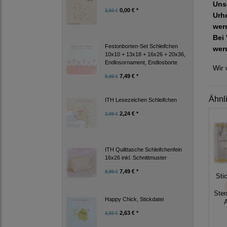
Uns
0,00 € *
3,50 €
Urh
wer
Bei 
Festonborten-Set Schleifchen
wer
10x10 + 13x18 + 16x26 + 20x36,
Endlosornament, Endlosborte
Wir 
7,49 € *
9,99 €
Ähnl
ITH Lesezeichen Schleifchen
2,24 € *
2,99 €
ITH Quilttasche Schleifchenfein
16x26 inkl. Schnittmuster
7,49 € *
9,99 €
Sti
Ste
Happy Chick, Stickdatei
2,63 € *
3,50 €