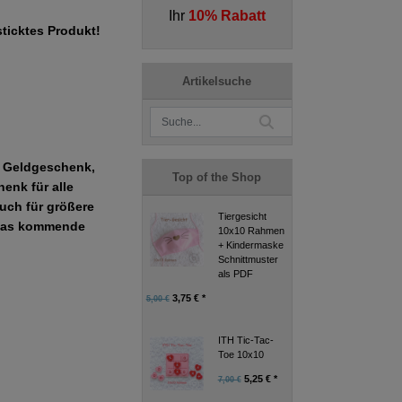
Ihr
10% Rabatt
sticktes Produkt!
Artikelsuche
s Geldgeschenk,
Top of the Shop
enk für alle
uch für größere
Tiergesicht
r das kommende
10x10 Rahmen
+ Kindermaske
Schnittmuster
als PDF
3,75 € *
5,00 €
ITH Tic-Tac-
Toe 10x10
5,25 € *
7,00 €