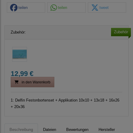
teilen
teilen
tweet
Zubehör
Zubehör:
12,99 €
in den Warenkorb
1:
Delfin Festonbortenset + Applikation 10x10 + 13x18 + 16x26
+ 20x36
Beschreibung
Dateien
Bewertungen
Hersteller