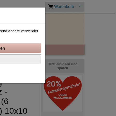
Warenkorb -
ährend andere verwendet
Jetzt einlösen und
sparen
g
z -
 (6
) 10x10