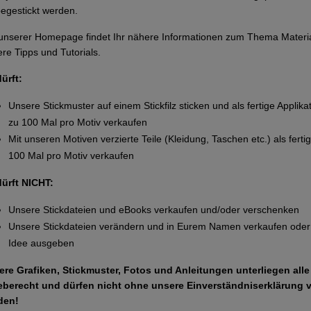
egestickt werden.
unserer Homepage findet Ihr nähere Informationen zum Thema Materi
re Tipps und Tutorials.
dürft:
Unsere Stickmuster auf einem Stickfilz sticken und als fertige Applika
zu 100 Mal pro Motiv verkaufen
Mit unseren Motiven verzierte Teile (Kleidung, Taschen etc.) als ferti
100 Mal pro Motiv verkaufen
dürft NICHT:
Unsere Stickdateien und eBooks verkaufen und/oder verschenken
Unsere Stickdateien verändern und in Eurem Namen verkaufen oder 
Idee ausgeben
ere Grafiken, Stickmuster, Fotos und Anleitungen unterliegen all
eberecht und dürfen nicht ohne unsere Einverständniserklärung 
den!