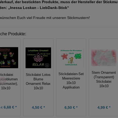
Verkauf, der bestickten Produkte, muss der Hersteller der Stickm
den: „Inessa Loskan - LiebDank-Stick“
wünschen Euch viel Freude mit unseren Stickmustern!
iche Produkte:
Stern Ornament
Stickdateien-Set
tickdatei
Stickdatei Lotos
(Transparent)
Meerestiere
tasieblumen
Blume
Stickdatei
10x10
tickmuster),
Ornament Relax
10x10
Applikation
10x10
10x10
6,68 € *
4,50 € *
6,50 € *
4,99 € *
 €