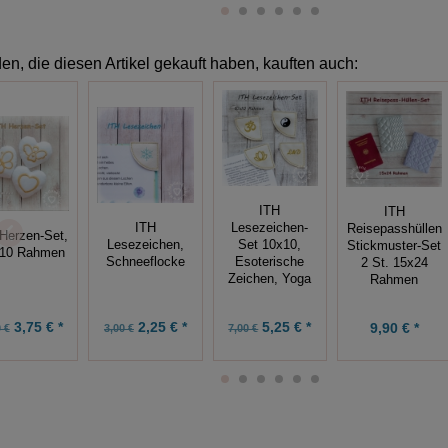
n, die diesen Artikel gekauft haben, kauften auch:
ITH
ITH
ITH
Lesezeichen-
Reisepasshüllen
Herzen-Set,
Lesezeichen,
Set 10x10,
Stickmuster-Set
10 Rahmen
Schneeflocke
Esoterische
2 St. 15x24
Zeichen, Yoga
Rahmen
3,75 € *
2,25 € *
5,25 € *
9,90 € *
 €
3,00 €
7,00 €