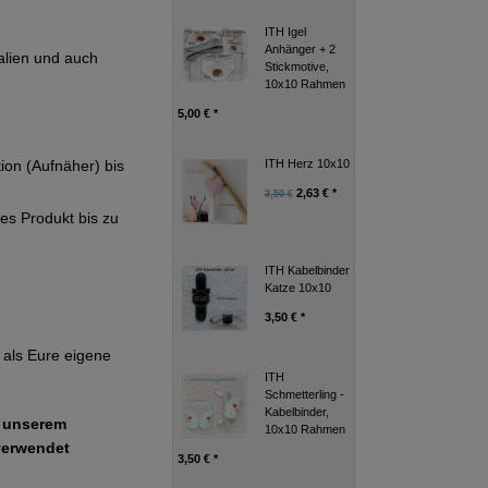
ITH Igel
Anhänger + 2
alien und auch
Stickmotive,
10x10 Rahmen
5,00 € *
ITH Herz 10x10
tion (Aufnäher) bis
2,63 € *
3,50 €
ges Produkt bis zu
ITH Kabelbinder
Katze 10x10
3,50 € *
als Eure eigene
ITH
Schmetterling -
Kabelbinder,
e unserem
10x10 Rahmen
verwendet
3,50 € *