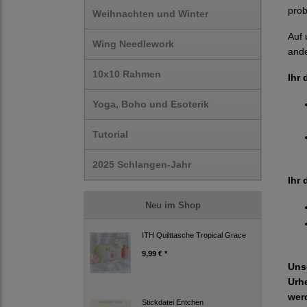
prob
Weihnachten und Winter
Auf 
Wing Needlework
ande
10x10 Rahmen
Ihr 
Yoga, Boho und Esoterik
Tutorial
2025 Schlangen-Jahr
Ihr 
Neu im Shop
ITH Quilttasche Tropical Grace
9,99 € *
Uns
Urh
wer
Stickdatei Entchen