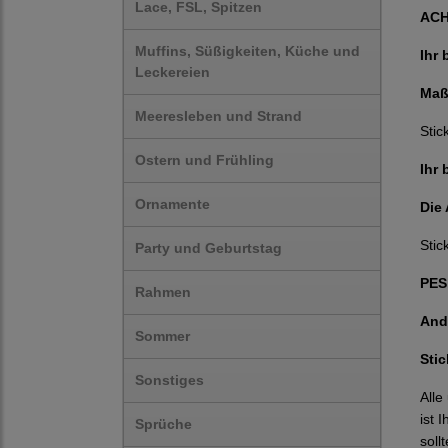
Lace, FSL, Spitzen
AC
Muffins, Süßigkeiten, Küche und
Ihr 
Leckereien
Maß
Meeresleben und Strand
Stic
Ostern und Frühling
Ihr 
Ornamente
Die
Stic
Party und Geburtstag
PES,
Rahmen
And
Sommer
Sti
Sonstiges
Alle
ist 
Sprüche
soll