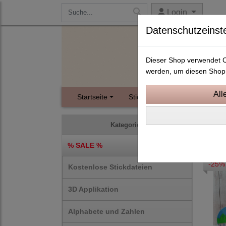
Login
Datenschutzeinst
Dieser Shop verwendet Co
werden, um diesen Shop 
Startseite
Stickdateien
Instagram
10x1
Kategorien
% SALE %
-25%
Kostenlose Stickdateien
3D Applikation
Alphabete und Zahlen