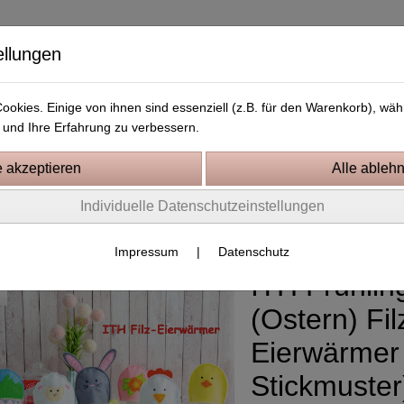
ellungen
okies. Einige von ihnen sind essenziell (z.B. für den Warenkorb), w
und Ihre Erfahrung zu verbessern.
Kostenlose Stickdateien
Videos
Kontakt
Individuelle Datenschutzeinstellungen
0 Rahmen
Impressum
|
Datenschutz
ITH Frühlin
(Ostern) Fil
Eierwärmer
Stickmuster