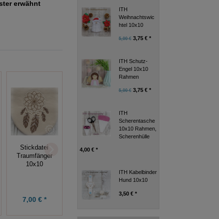
uster erwähnt
ITH
Weihnachtswic
htel 10x10
3,75 € *
5,00 €
ITH Schutz-
Engel 10x10
Rahmen
3,75 € *
5,00 €
ITH
Scherentasche
10x10 Rahmen,
Stickdatei
Stickdatei
Scherenhülle
Rahmen
Paisley (8
Stickdatei
4,00 € *
Applikation (6
Stickmuster),
Traumfänger
Stickmuster),
10x10 Rahmen
10x10
10x10
ITH Kabelbinder
Hund 10x10
3,50 € *
7,99 € *
7,00 € *
9,99 € *