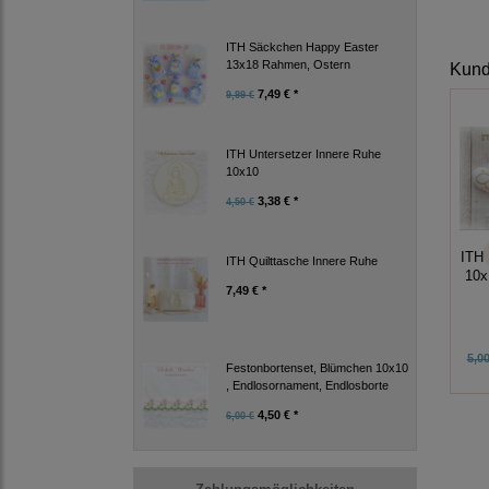
ITH Säckchen Happy Easter
13x18 Rahmen, Ostern
Kunde
7,49 € *
9,99 €
ITH Untersetzer Innere Ruhe
10x10
3,38 € *
4,50 €
ITH 
ITH Quilttasche Innere Ruhe
10x
7,49 € *
5,00
Festonbortenset, Blümchen 10x10
, Endlosornament, Endlosborte
4,50 € *
6,00 €