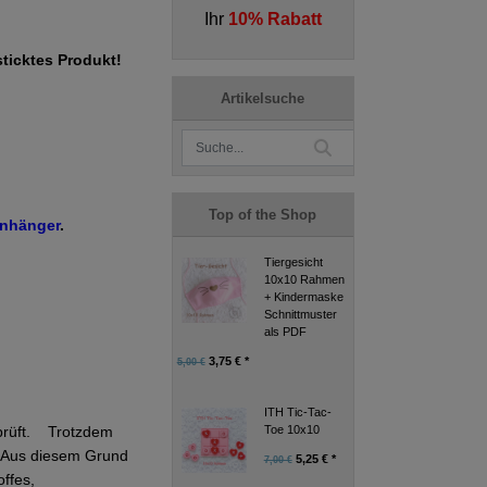
Ihr
10% Rabatt
sticktes Produkt!
Artikelsuche
Top of the Shop
Anhänger
.
Tiergesicht
10x10 Rahmen
+ Kindermaske
Schnittmuster
als PDF
3,75 € *
5,00 €
ITH Tic-Tac-
Toe 10x10
eprüft. Trotzdem
g. Aus diesem Grund
5,25 € *
7,00 €
ffes,