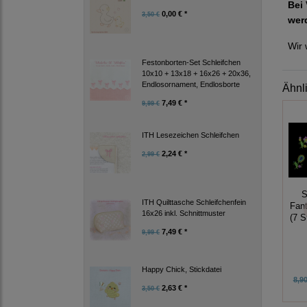
Bei 
0,00 € *
3,50 €
wer
Wir 
Festonborten-Set Schleifchen
10x10 + 13x18 + 16x26 + 20x36,
Endlosornament, Endlosborte
Ähnl
7,49 € *
9,99 €
ITH Lesezeichen Schleifchen
2,24 € *
2,99 €
S
ITH Quilttasche Schleifchenfein
Fan
16x26 inkl. Schnittmuster
(7 S
7,49 € *
9,99 €
Happy Chick, Stickdatei
8,90
2,63 € *
3,50 €