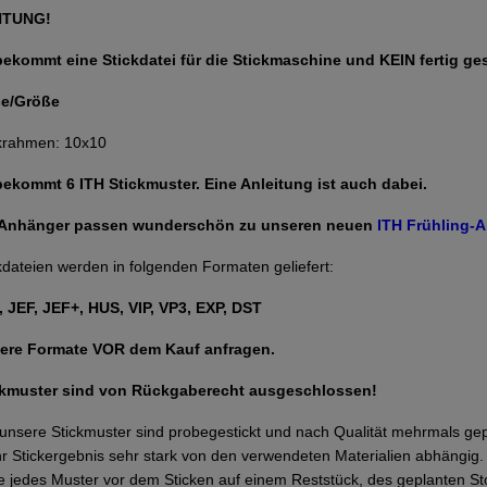
HTUNG!
bekommt eine Stickdatei für die Stickmaschine und KEIN fertig ge
e/Größe
krahmen: 10x10
bekommt 6 ITH Stickmuster. Eine Anleitung ist auch dabei.
 Anhänger passen wunderschön zu unseren neuen
ITH Frühling-
kdateien werden in folgenden Formaten geliefert:
 JEF, JEF+, HUS, VIP, VP3, EXP, DST
ere Formate VOR dem Kauf anfragen.
ckmuster sind von Rückgaberecht ausgeschlossen!
 unsere Stickmuster sind probegestickt und nach Qualität mehrmals g
Ihr Stickergebnis sehr stark von den verwendeten Materialien abhängi
te jedes Muster vor dem Sticken auf einem Reststück, des geplanten Sto