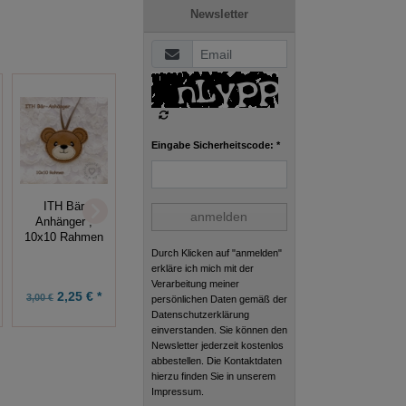
Newsletter
Eingabe Sicherheitscode: *
ITH
ITH Bär
Frühlingsanhänger
ITH Tic-Tac-Toe
anmelden
Anhänger ,
-Set (12
10x10
10x10 Rahmen
Anhänger)
10x10
Durch Klicken auf "anmelden"
erkläre ich mich mit der
Verarbeitung meiner
2,25 € *
5,25 € *
7,43 € *
3,00 €
7,00 €
9,90 €
persönlichen Daten gemäß der
Datenschutzerklärung
einverstanden. Sie können den
Newsletter jederzeit kostenlos
abbestellen. Die Kontaktdaten
hierzu finden Sie in unserem
Impressum.