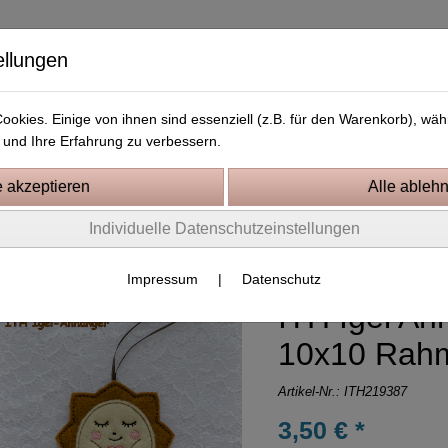
ellungen
okies. Einige von ihnen sind essenziell (z.B. für den Warenkorb), w
und Ihre Erfahrung zu verbessern.
Kostenlose Stickdateien
Videos
Kontakt
Individuelle Datenschutzeinstellungen
tickprojekte In the Hoop
Impressum
|
Datenschutz
ITH Igel An
10x10 Rah
Artikel-Nr.:
ITH219387
3,50 € *