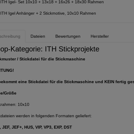
:
ITH Igel- Set 10x10 + 13x18 + 16x26 + 18x30 Rahmen
:
ITH Igel Anhänger + 2 Stickmotive, 10x10 Rahmen
schreibung
Dateien
Bewertungen
Hersteller
op-Kategorie:
ITH Stickprojekte
kmuster / Stickdatei für die Stickmaschine
HTUNG!
bekommt eine Stickdatei für die Stickmaschine und KEIN fertig ge
e/Größe
ckrahmen: 10x10
kdateien werden in folgenden Formaten geliefert:
 JEF, JEF+, HUS, VIP, VP3, EXP, DST