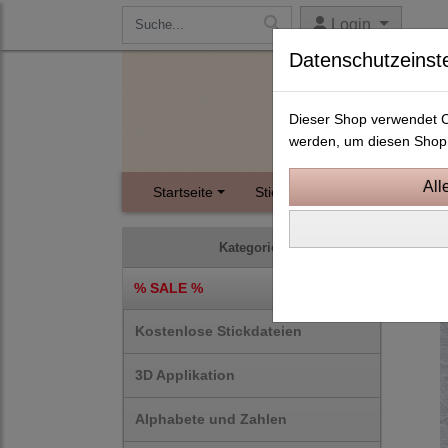
Login
Datenschutzeinst
Dieser Shop verwendet Co
werden, um diesen Shop 
Startseite
Stickdateien
Instagram
ITH S
Kategorien
% SALE %
Kostenlose Stickdateien
3D Applikation
Alphabete und Zahlen