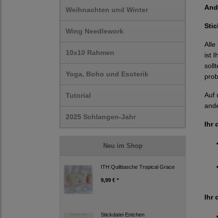
And
Weihnachten und Winter
Sti
Wing Needlework
Alle
10x10 Rahmen
ist 
soll
Yoga, Boho und Esoterik
prob
Auf 
Tutorial
ande
2025 Schlangen-Jahr
Ihr 
Neu im Shop
ITH Quilttasche Tropical Grace
9,99 € *
Ihr 
Stickdatei Entchen