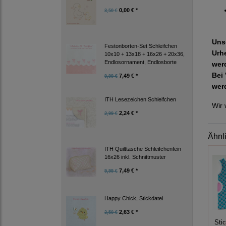
0,00 € *
3,50 €
Uns
Festonborten-Set Schleifchen
Urh
10x10 + 13x18 + 16x26 + 20x36,
Endlosornament, Endlosborte
wer
Bei 
7,49 € *
9,99 €
wer
ITH Lesezeichen Schleifchen
Wir 
2,24 € *
2,99 €
Ähnl
ITH Quilttasche Schleifchenfein
16x26 inkl. Schnittmuster
7,49 € *
9,99 €
Happy Chick, Stickdatei
2,63 € *
3,50 €
Sti