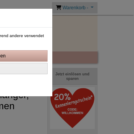
Warenkorb -
ährend andere verwendet
Jetzt einlösen und
sparen
hänger,
men