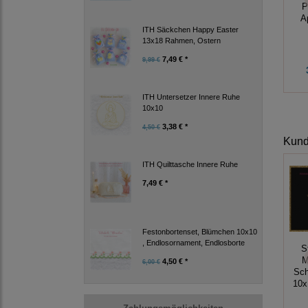
P
A
ITH Säckchen Happy Easter
13x18 Rahmen, Ostern
7,49 € *
9,99 €
ITH Untersetzer Innere Ruhe
10x10
3,38 € *
4,50 €
Kunde
ITH Quilttasche Innere Ruhe
7,49 € *
Festonbortenset, Blümchen 10x10
, Endlosornament, Endlosborte
S
M
4,50 € *
6,00 €
Sch
10x