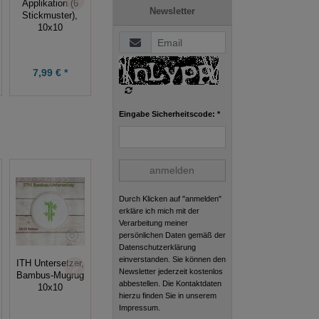
Applikation (6
Stickdatei
Muschel 10x10,
Newsletter
Stickmuster),
Fledermaus
Meeresleben
10x10
Mädchen 13x18
4,49 € *
7,99 € *
5,00 € *
5,99 €
Eingabe Sicherheitscode: *
anmelden
Durch Klicken auf "anmelden"
erkläre ich mich mit der
Verarbeitung meiner
persönlichen Daten gemäß der
Datenschutzerklärung
ITH Tic-Tac-
einverstanden. Sie können den
ITH Untersetzer,
Zwei ITH Hasen
Toe-Set 13x18
Newsletter jederzeit kostenlos
Bambus-Mugrug
- Säckchen
Rahmen,
abbestellen. Die Kontaktdaten
10x10
13x18 Rahmen
Ostern, Frühling
hierzu finden Sie in unserem
Impressum.