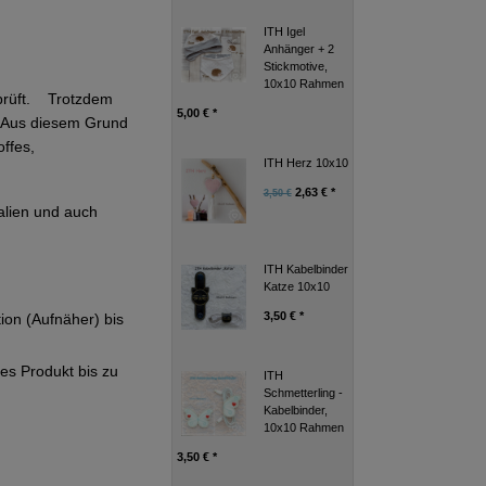
ITH Igel
Anhänger + 2
Stickmotive,
10x10 Rahmen
eprüft. Trotzdem
5,00 € *
g. Aus diesem Grund
ffes,
ITH Herz 10x10
2,63 € *
3,50 €
alien und auch
ITH Kabelbinder
Katze 10x10
3,50 € *
tion (Aufnäher) bis
ges Produkt bis zu
ITH
Schmetterling -
Kabelbinder,
10x10 Rahmen
3,50 € *