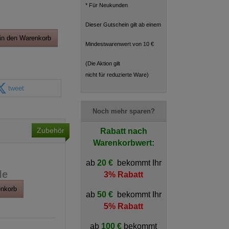
* Für Neukunden
Dieser Gutschein gilt ab einem
in den Warenkorb
Mindestwarenwert von 10 €
(Die Aktion gilt
nicht für reduzierte Ware)
tweet
Noch mehr sparen?
Zubehör
Rabatt nach
Warenkorbwert:
ab
20 €
bekommt Ihr
le
3% Rabatt
enkorb
ab
50 €
bekommt Ihr
5% Rabatt
ab
100 €
bekommt