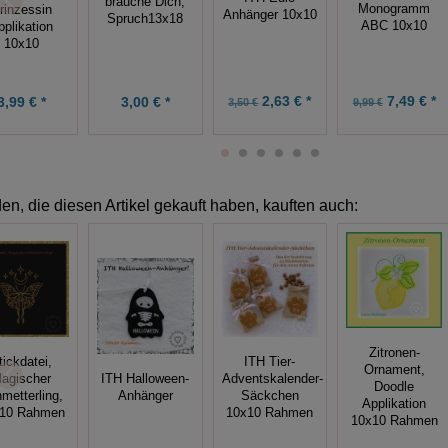
brauche Dich,
Monogramm
rinzessin
Anhänger 10x10
Spruch13x18
ABC 10x10
pplikation
10x10
2,63 € *
7,49 € *
3,99 € *
3,00 € *
3,50 €
9,99 €
n, die diesen Artikel gekauft haben, kauften auch:
Zitronen-
tickdatei,
ITH Tier-
Ornament,
agischer
ITH Halloween-
Adventskalender-
Doodle
metterling,
Anhänger
Säckchen
Applikation
10 Rahmen
10x10 Rahmen
10x10 Rahmen