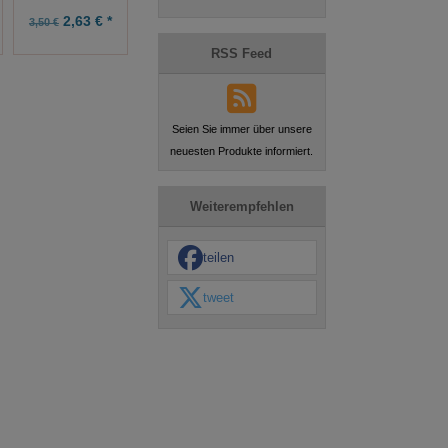
2,63 € *
9,90 € *
9,90 € *
3,50 €
RSS Feed
Seien Sie immer über unsere
neuesten Produkte informiert.
Weiterempfehlen
teilen
tweet