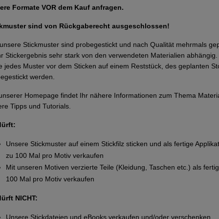
ere Formate VOR dem Kauf anfragen.
ckmuster sind von Rückgaberecht ausgeschlossen!
 unsere Stickmuster sind probegestickt und nach Qualität mehrmals g
Ihr Stickergebnis sehr stark von den verwendeten Materialien abhängi
te jedes Muster vor dem Sticken auf einem Reststück, des geplanten Sto
egestickt werden.
unserer Homepage findet Ihr nähere Informationen zum Thema Materi
re Tipps und Tutorials.
dürft:
Unsere Stickmuster auf einem Stickfilz sticken und als fertige Applika
zu 100 Mal pro Motiv verkaufen
Mit unseren Motiven verzierte Teile (Kleidung, Taschen etc.) als ferti
100 Mal pro Motiv verkaufen
dürft NICHT:
Unsere Stickdateien und eBooks verkaufen und/oder verschenken