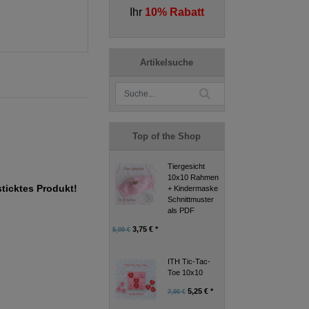
Ihr
10% Rabatt
Artikelsuche
Top of the Shop
Tiergesicht
10x10 Rahmen
sticktes Produkt!
+ Kindermaske
Schnittmuster
als PDF
3,75 € *
5,00 €
ITH Tic-Tac-
Toe 10x10
5,25 € *
7,00 €