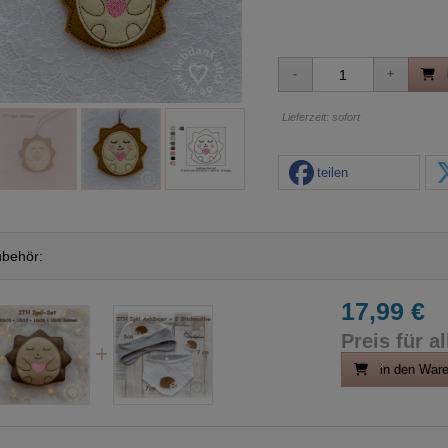
Lieferzeit: sofort
teilen
behör:
17,99 €
Preis für al
in den War