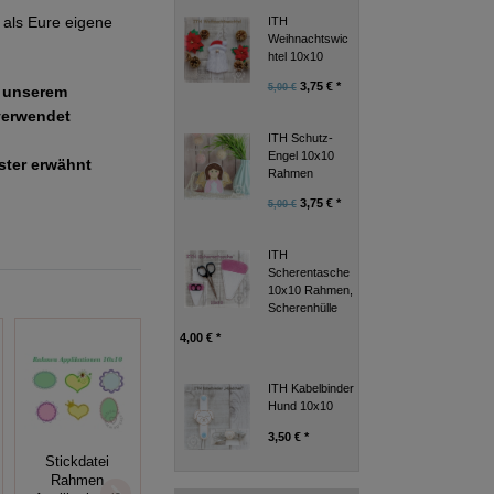
als Eure eigene
ITH
Weihnachtswic
htel 10x10
3,75 € *
5,00 €
e unserem
verwendet
ITH Schutz-
Engel 10x10
uster erwähnt
Rahmen
3,75 € *
5,00 €
ITH
Scherentasche
10x10 Rahmen,
Scherenhülle
4,00 € *
ITH Kabelbinder
Hund 10x10
3,50 € *
Stickdatei
Rahmen
Stickdatei