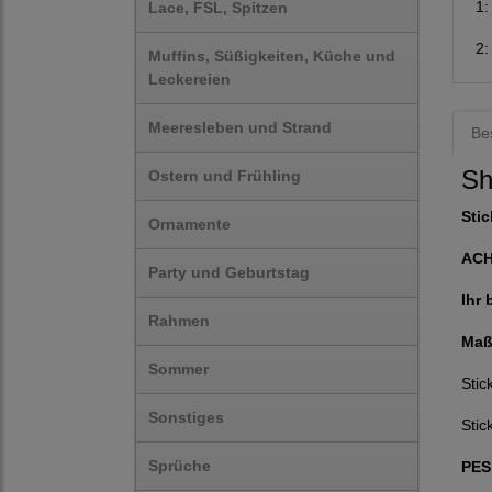
1
Lace, FSL, Spitzen
2
Muffins, Süßigkeiten, Küche und
Leckereien
Meeresleben und Strand
Be
Sh
Ostern und Frühling
Stic
Ornamente
AC
Party und Geburtstag
Ihr 
Rahmen
Maß
Sommer
Sti
Sonstiges
Stic
Sprüche
PES,