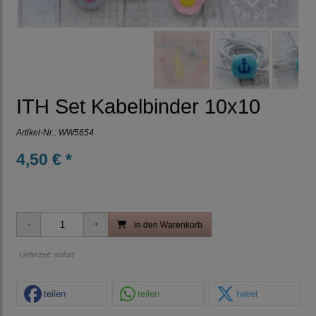
ITH Set Kabelbinder 10x10
Artikel-Nr.:
WW5654
4,50 € *
in den Warenkorb
Lieferzeit: sofort
teilen
teilen
tweet