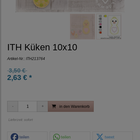
ITH Küken 10x10
Artikel-Nr.:
ITH213764
3,50 €
2,63 € *
in den Warenkorb
Lieferzeit: sofort
teilen
teilen
tweet