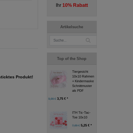
Ihr
10% Rabatt
Artikelsuche
Top of the Shop
Tiergesicht
10x10 Rahmen
sticktes Produkt!
+ Kindermaske
Schnittmuster
als PDF
3,75 € *
5,00 €
ITH Tic-Tac-
Toe 10x10
5,25 € *
7,00 €