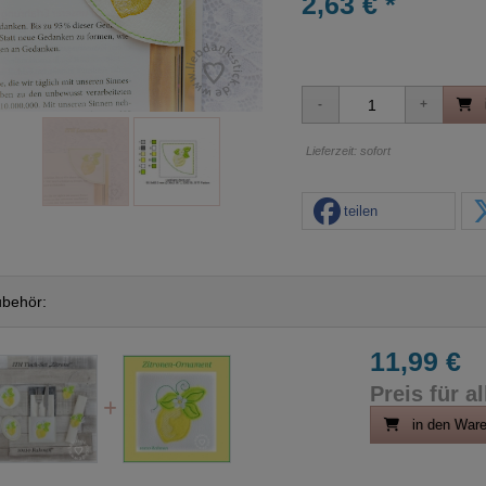
2,63 € *
Lieferzeit: sofort
teilen
behör:
11,99 €
Preis für al
in den War