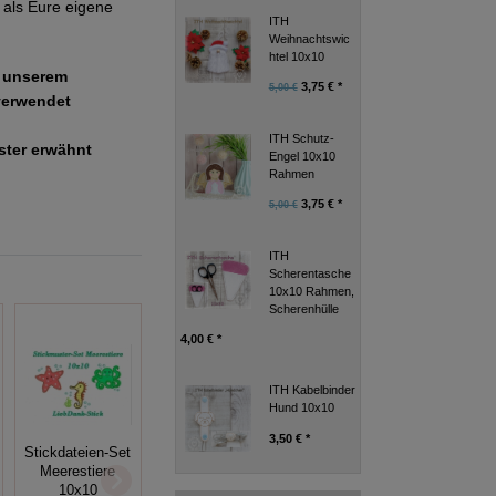
als Eure eigene
ITH
Weihnachtswic
htel 10x10
e unserem
3,75 € *
5,00 €
verwendet
ITH Schutz-
uster erwähnt
Engel 10x10
Rahmen
3,75 € *
5,00 €
ITH
Scherentasche
10x10 Rahmen,
Scherenhülle
4,00 € *
ITH Kabelbinder
Hund 10x10
3,50 € *
Stickdateien-Set
Herz Leicht
Meerestiere
(Transparent)
Blackwork Hahn
10x10