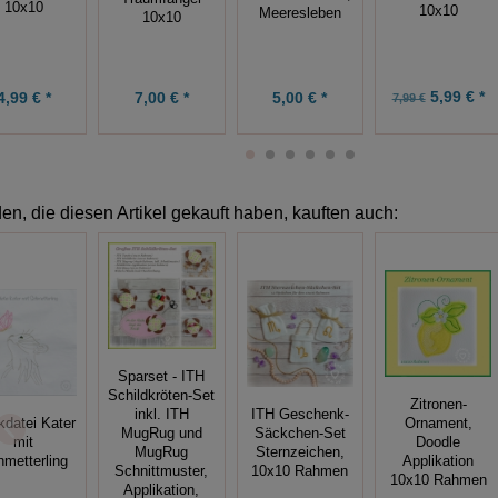
10x10
10x10
Meeresleben
10x10
5,99 € *
4,99 € *
7,00 € *
5,00 € *
7,99 €
n, die diesen Artikel gekauft haben, kauften auch:
Sparset - ITH
Schildkröten-Set
Zitronen-
inkl. ITH
ITH Geschenk-
kdatei Kater
Ornament,
MugRug und
Säckchen-Set
mit
Doodle
MugRug
Sternzeichen,
metterling
Applikation
Schnittmuster,
10x10 Rahmen
10x10 Rahmen
Applikation,