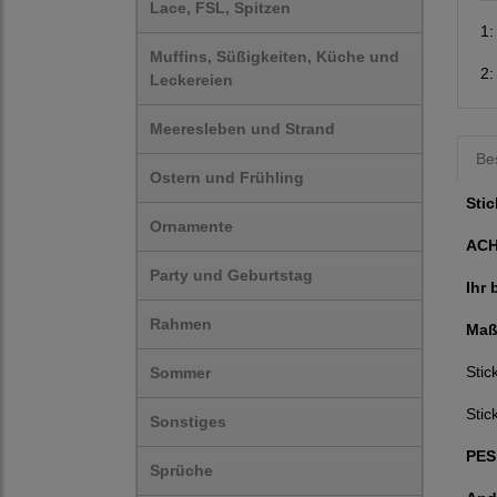
Lace, FSL, Spitzen
1
Muffins, Süßigkeiten, Küche und
2
Leckereien
Meeresleben und Strand
Be
Ostern und Frühling
Stic
Ornamente
AC
Party und Geburtstag
Ihr 
Rahmen
Maß
Stic
Sommer
Stic
Sonstiges
PES,
Sprüche