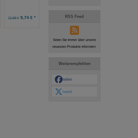
RSS Feed
9,74 € *
0,75 € *
2,99 € *
12,99 €
1,00 €
3,99 €
Seien Sie immer über unsere
neuesten Produkte informiert.
Weiterempfehlen
teilen
tweet