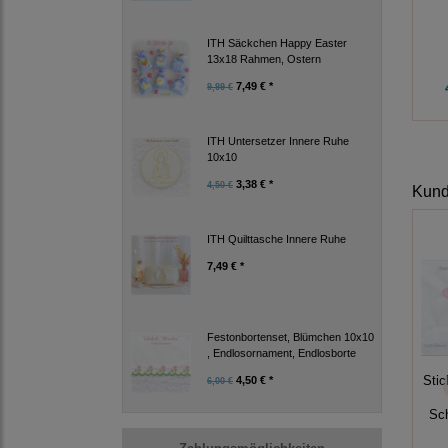
ITH Säckchen Happy Easter
13x18 Rahmen, Ostern
7,49 € *
9,99 €
ITH Untersetzer Innere Ruhe
10x10
3,38 € *
4,50 €
Kunde
ITH Quilttasche Innere Ruhe
7,49 € *
Festonbortenset, Blümchen 10x10
, Endlosornament, Endlosborte
Stic
4,50 € *
6,00 €
Sch