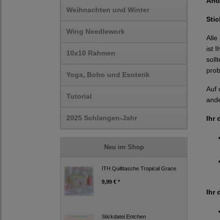
And
Weihnachten und Winter
Sti
Wing Needlework
Alle
ist 
10x10 Rahmen
soll
prob
Yoga, Boho und Esoterik
Auf 
Tutorial
ande
2025 Schlangen-Jahr
Ihr 
Neu im Shop
ITH Quilttasche Tropical Grace
9,99 € *
Ihr 
Stickdatei Entchen