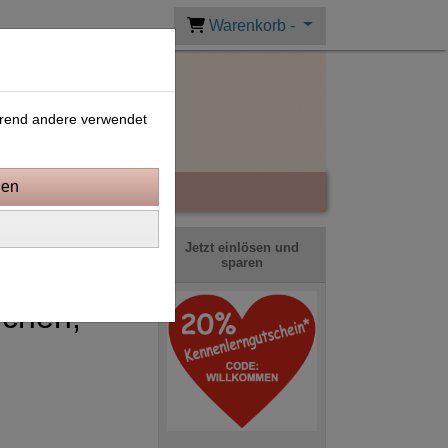
Warenkorb -
ährend andere verwendet
Jetzt einlösen und
sparen
ichen,