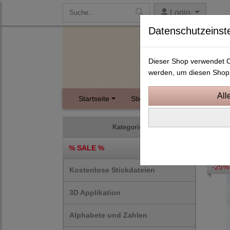
Login
Datenschutzeinst
Dieser Shop verwendet Co
werden, um diesen Shop 
Startseite
Stickdateien
Instagram
10x1
Kategorien
% SALE %
-25%
Kostenlose Stickdateien
3D Applikation
Alphabete und Zahlen