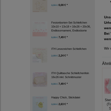
0,00 € *
3,50 €
Uns
Urh
Festonborten-Set Schleifchen
10x10 + 13x18 + 16x26 + 20x36,
wer
Endlosornament, Endlosborte
Bei 
7,49 € *
9,99 €
wer
Wir 
ITH Lesezeichen Schleifchen
2,24 € *
2,99 €
Ähnl
ITH Quilttasche Schleifchenfein
16x26 inkl. Schnittmuster
7,49 € *
9,99 €
Happy Chick, Stickdatei
Ste
(T
2,63 € *
3,50 €
S