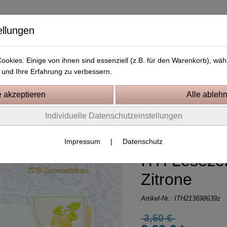
ellungen
okies. Einige von ihnen sind essenziell (z.B. für den Warenkorb), w
und Ihre Erfahrung zu verbessern.
Kostenlose Stickdateien
Videos
Kontakt
Individuelle Datenschutzeinstellungen
0 Rahmen
Impressum
|
Datenschutz
ITH Leseze
Zitrone
Artikel-Nr.:
ITH213698639z
3,50 €