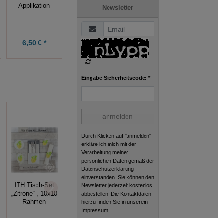
Stickdatei
10x10
Applikation
Newsletter
10x10
Stickdatei
4,99 € *
6,50 € *
3,00 € *
Eingabe Sicherheitscode: *
anmelden
Durch Klicken auf "anmelden"
erkläre ich mich mit der
Verarbeitung meiner
persönlichen Daten gemäß der
Datenschutzerklärung
einverstanden. Sie können den
ITH
ITH Tisch-Set
Stickdatei Bee
Newsletter jederzeit kostenlos
Sternzeichen-
„Zitrone“ , 10x10
in Love, 10x10
abbestellen. Die Kontaktdaten
Anhänger Krebs
Rahmen
Rahmen
hierzu finden Sie in unserem
10x10 Rahmen
Impressum.