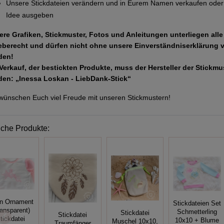
Unsere Stickdateien verändern und in Eurem Namen verkaufen oder 
Idee ausgeben
ere Grafiken, Stickmuster, Fotos und Anleitungen unterliegen all
eberecht und dürfen nicht ohne unsere Einverständniserklärung 
den!
Verkauf, der bestickten Produkte, muss der Hersteller der Stickm
den: „Inessa Loskan - LiebDank-Stick“
wünschen Euch viel Freude mit unseren Stickmustern!
iche Produkte:
rn Ornament
Stickdateien Set
ransparent)
Schmetterling
Stickdatei
Stickdatei
tickdatei
10x10 + Blume
Muschel 10x10,
Traumfänger