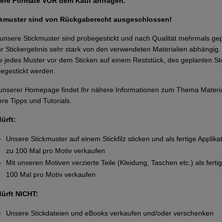
ere Formate VOR dem Kauf anfragen.
ckmuster sind von Rückgaberecht ausgeschlossen!
 unsere Stickmuster sind probegestickt und nach Qualität mehrmals g
Ihr Stickergebnis sehr stark von den verwendeten Materialien abhängi
te jedes Muster vor dem Sticken auf einem Reststück, des geplanten Sto
egestickt werden.
unserer Homepage findet Ihr nähere Informationen zum Thema Materi
re Tipps und Tutorials.
dürft:
Unsere Stickmuster auf einem Stickfilz sticken und als fertige Applika
zu 100 Mal pro Motiv verkaufen
Mit unseren Motiven verzierte Teile (Kleidung, Taschen etc.) als ferti
100 Mal pro Motiv verkaufen
dürft NICHT:
Unsere Stickdateien und eBooks verkaufen und/oder verschenken