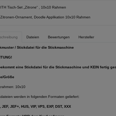
:
ITH Tisch-Set „Zitrone“ , 10x10 Rahmen
:
Zitronen-Ornament, Doodle Applikation 10x10 Rahmen
schreibung
Dateien
Bewertungen
Hersteller
kmuster / Stickdatei für die Stickmaschine
HTUNG!
bekommt eine Stickdatei für die Stickmaschine und KEIN fertig ge
e/Größe
krahmen: 10x10
kdateien werden in folgenden Formaten geliefert:
 JEF, JEF+, HUS, VIP, VP3, EXP, DST, XXX