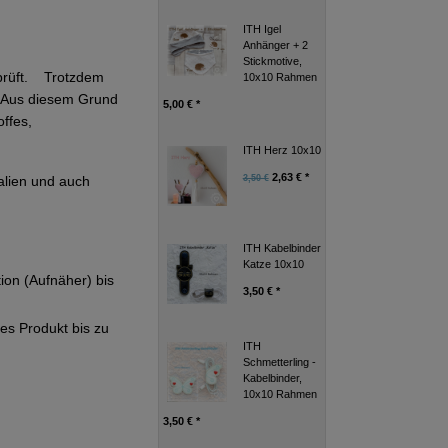
ITH Igel
Anhänger + 2
Stickmotive,
eprüft. Trotzdem
10x10 Rahmen
g. Aus diesem Grund
5,00 € *
ffes,
ITH Herz 10x10
2,63 € *
alien und auch
3,50 €
ITH Kabelbinder
Katze 10x10
tion (Aufnäher) bis
3,50 € *
ges Produkt bis zu
ITH
Schmetterling -
Kabelbinder,
10x10 Rahmen
3,50 € *