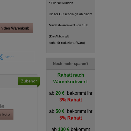
* Für Neukunden
Dieser Gutschein gilt ab einem
Mindestwarenwert von 10 €
in den Warenkorb
(Die Aktion gilt
nicht für reduzierte Ware)
tweet
Noch mehr sparen?
Rabatt nach
Zubehör
Warenkorbwert:
ab
20 €
bekommt Ihr
3% Rabatt
le
ab
50 €
bekommt Ihr
enkorb
5% Rabatt
ab
100 €
bekommt