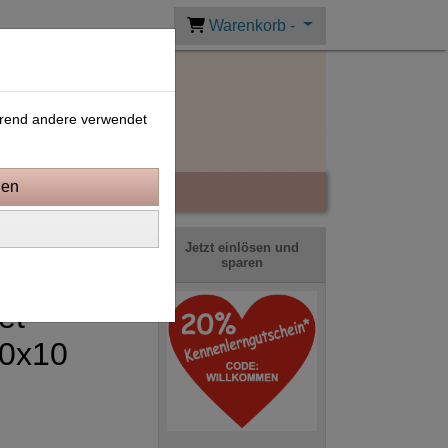
Warenkorb -
ährend andere verwendet
Jetzt einlösen und
sparen
et
10x10