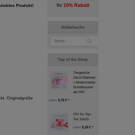
Ihr
10% Rabatt
sticktes Produkt!
Artikelsuche
Top of the Shop
Tiergesicht
10x10 Rahmen
+ Kindermaske
Schnittmuster
als PDF
kt. Originalgröße
3,75 € *
5,00 €
ITH Tic-Tac-
Toe 10x10
5,25 € *
7,00 €