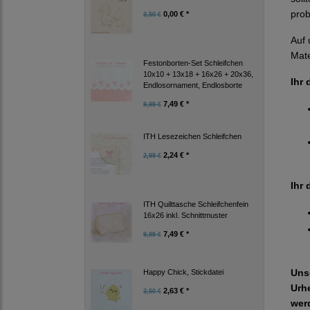
prob
0,00 € *
3,50 €
Auf
Mate
Festonborten-Set Schleifchen
10x10 + 13x18 + 16x26 + 20x36,
Ihr 
Endlosornament, Endlosborte
7,49 € *
9,99 €
ITH Lesezeichen Schleifchen
2,24 € *
2,99 €
Ihr 
ITH Quilttasche Schleifchenfein
16x26 inkl. Schnittmuster
7,49 € *
9,99 €
Uns
Happy Chick, Stickdatei
Urh
2,63 € *
3,50 €
wer