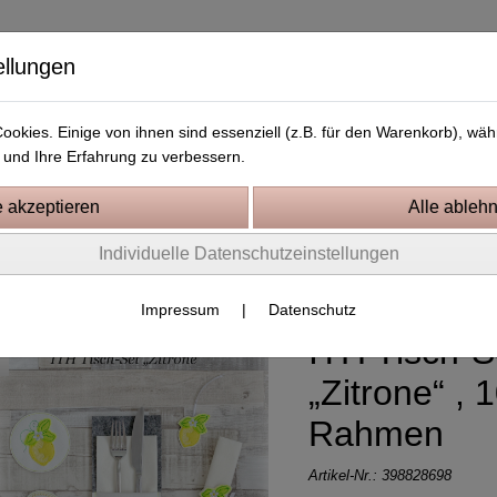
ellungen
okies. Einige von ihnen sind essenziell (z.B. für den Warenkorb), w
und Ihre Erfahrung zu verbessern.
Kostenlose Stickdateien
Videos
Kontakt
Individuelle Datenschutzeinstellungen
er
Impressum
|
Datenschutz
ITH Tisch-S
„Zitrone“ , 
Rahmen
Artikel-Nr.:
398828698