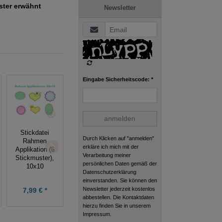
uster erwähnt
Newsletter
Eingabe Sicherheitscode: *
anmelden
Stickdatei
Stickdatei
Stickdatei
Durch Klicken auf "anmelden"
Herzen
Rahmen
Herzen
erkläre ich mich mit der
Ornamente
Applikation (6
Monogramm
Verarbeitung meiner
10x10+13x18 (9
Stickmuster),
ABC 10x10
persönlichen Daten gemäß der
Motive)
10x10
Datenschutzerklärung
einverstanden. Sie können den
7,49 € *
Newsletter jederzeit kostenlos
9,90 € *
7,99 € *
9,99 €
abbestellen. Die Kontaktdaten
hierzu finden Sie in unserem
Impressum.