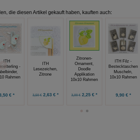
n, die diesen Artikel gekauft haben, kauften auch:
Zitronen-
ITH
ITH Filz -
ITH
Ornament,
metterling -
Bestecktaschen
Lesezeichen,
Doodle
belbinder,
Muscheln,
Zitrone
Applikation
10 Rahmen
10x10 Rahmen
10x10 Rahmen
2,63 € *
2,25 € *
3,50 € *
9,90 € *
3,50 €
3,00 €