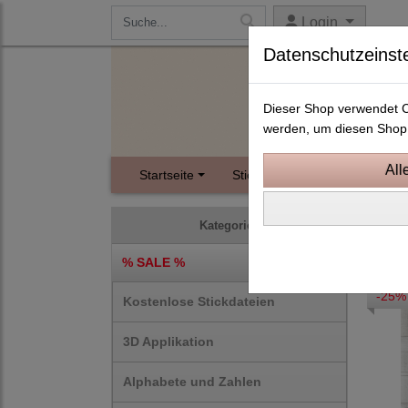
Login
Datenschutzeinst
Dieser Shop verwendet Co
werden, um diesen Shop 
Startseite
Stickdateien
Instagram
Somm
Kategorien
% SALE %
-25%
Kostenlose Stickdateien
3D Applikation
Alphabete und Zahlen