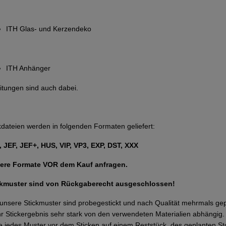
ITH Glas- und Kerzendeko
ITH Anhänger
itungen sind auch dabei.
kdateien werden in folgenden Formaten geliefert:
 JEF, JEF+, HUS, VIP, VP3, EXP, DST, XXX
ere Formate VOR dem Kauf anfragen.
ckmuster sind von Rückgaberecht ausgeschlossen!
 unsere Stickmuster sind probegestickt und nach Qualität mehrmals g
Ihr Stickergebnis sehr stark von den verwendeten Materialien abhängi
te jedes Muster vor dem Sticken auf einem Reststück, des geplanten Sto