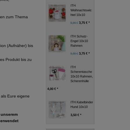
ITH
Weihnachtswic
htel 10x10
ionen zum Thema
3,75 € *
5,00 €
ITH Schutz-
Engel 10x10
tion (Aufnäher) bis
Rahmen
3,75 € *
5,00 €
ges Produkt bis zu
ITH
Scherentasche
10x10 Rahmen,
Scherenhülle
4,00 € *
als Eure eigene
ITH Kabelbinder
Hund 10x10
e unserem
3,50 € *
verwendet