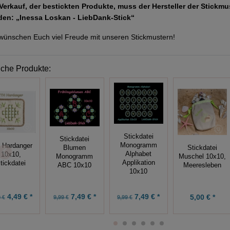
Verkauf, der bestickten Produkte, muss der Hersteller der Stickm
den: „Inessa Loskan - LiebDank-Stick“
wünschen Euch viel Freude mit unseren Stickmustern!
iche Produkte:
Stickdatei
Stickdatei
Monogramm
 Hardanger
Blumen
Stickdatei
Alphabet
10x10,
Monogramm
Muschel 10x10,
Applikation
tickdatei
ABC 10x10
Meeresleben
10x10
7,49 € *
4,49 € *
7,49 € *
5,00 € *
9,99 €
 €
9,99 €