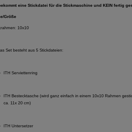
bekommt eine Stickdatei für die Stickmaschine und KEIN fertig ge
e/Größe
krahmen: 10x10
as Set besteht aus 5 Stickdateien:
ITH Serviettenring
ITH Bestecktasche (wird ganz einfach in einem 10x10 Rahmen gestic
ca. 11x 20 cm)
ITH Untersetzer