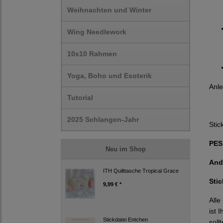
Weihnachten und Winter
Wing Needlework
10x10 Rahmen
Yoga, Boho und Esoterik
Anle
Tutorial
2025 Schlangen-Jahr
Stic
PES,
Neu im Shop
And
ITH Quilttasche Tropical Grace
Sti
9,99 € *
Alle
ist 
Stickdatei Entchen
soll