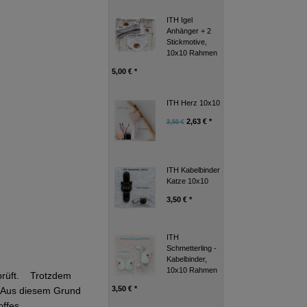
ITH Igel
Anhänger + 2
Stickmotive,
10x10 Rahmen
5,00 € *
ITH Herz 10x10
2,63 € *
3,50 €
ITH Kabelbinder
Katze 10x10
3,50 € *
ITH
Schmetterling -
Kabelbinder,
10x10 Rahmen
eprüft. Trotzdem
3,50 € *
g. Aus diesem Grund
ffes,