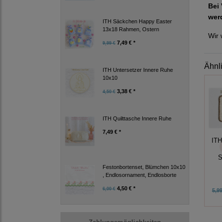
Bei 
wer
ITH Säckchen Happy Easter
13x18 Rahmen, Ostern
Wir 
7,49 € *
9,99 €
Ähnl
ITH Untersetzer Innere Ruhe
10x10
3,38 € *
4,50 €
ITH Quilttasche Innere Ruhe
7,49 € *
ITH
S
Festonbortenset, Blümchen 10x10
, Endlosornament, Endlosborte
4,50 € *
6,00 €
5,99