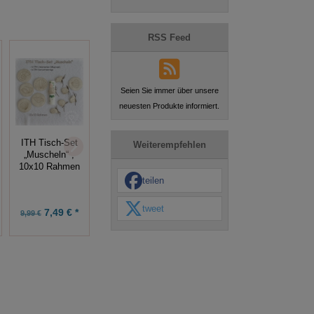
RSS Feed
Seien Sie immer über unsere
neuesten Produkte informiert.
Stickdatei
Paisley (8
ITH Tisch-Set
Weiterempfehlen
Stickmuster),
„Muscheln“ ,
10x10 Rahmen
10x10 Rahmen
teilen
tweet
7,49 € *
9,99 € *
9,99 €