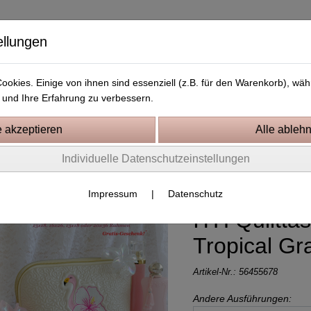
ellungen
okies. Einige von ihnen sind essenziell (z.B. für den Warenkorb), w
und Ihre Erfahrung zu verbessern.
Kostenlose Stickdateien
Videos
Kontakt
Individuelle Datenschutzeinstellungen
er
Impressum
|
Datenschutz
ITH Quiltta
Tropical Gr
Artikel-Nr.:
56455678
Andere Ausführungen: