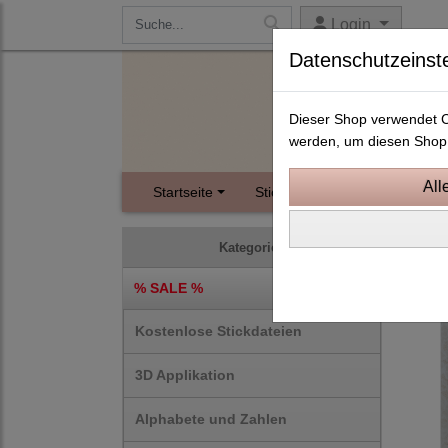
Login
Datenschutzeinst
Dieser Shop verwendet Co
werden, um diesen Shop 
Startseite
Stickdateien
Instagram
Somm
Kategorien
% SALE %
Kostenlose Stickdateien
3D Applikation
Alphabete und Zahlen