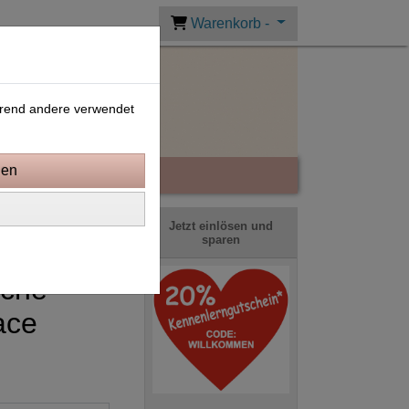
Warenkorb -
ährend andere verwendet
Jetzt einlösen und
sparen
sche
ace