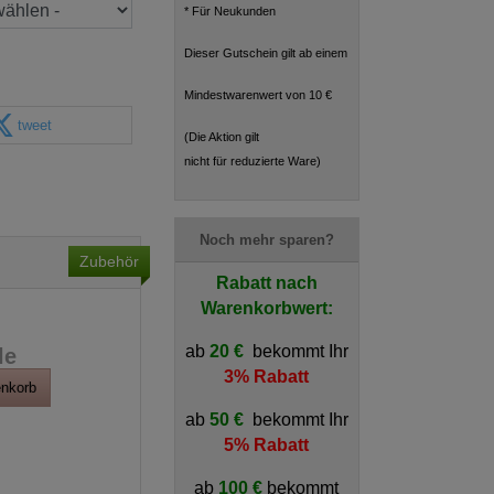
* Für Neukunden
Dieser Gutschein gilt ab einem
Mindestwarenwert von 10 €
tweet
(Die Aktion gilt
nicht für reduzierte Ware)
Noch mehr sparen?
Zubehör
Rabatt nach
Warenkorbwert:
ab
20 €
bekommt Ihr
le
3% Rabatt
enkorb
ab
50 €
bekommt Ihr
5% Rabatt
ab
100 €
bekommt