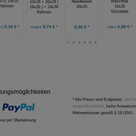
ück) 10x10
Waschbär
Needlework
13x18 + 16x24 (
Rahmen
16x26
20x20
16x26 ) + 24x36
Stickdatei
Rahmen
5,18 € *
9,74 € *
5,99 € *
9,99 € *
 €
12,99 €
7,99 €
lungsmöglichkeiten
* Alle Preise sind Endpreise,
alle P
versandkostenfrei
, keine Ausweisun
Mehrwertsteuer gemäß § 19 UStG
sse per Überweisung