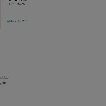
Bestecktaschen
13x18 + Motiv
4 St. 18x28
(3 Stück) 13x25
10x10
7,43 € *
7,43 € *
9,99 € *
9,90 €
9,90 €
rodukte
g der