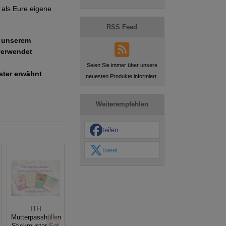
als Eure eigene
RSS Feed
e unserem
verwendet
Seien Sie immer über unsere
uster erwähnt
neuesten Produkte informiert.
Weiterempfehlen
teilen
tweet
ITH
ITH
ITH Stickdatei
Kulturtasche
Mutterpasshüllen
Wing
Traumfänger
Stickmuster-Set