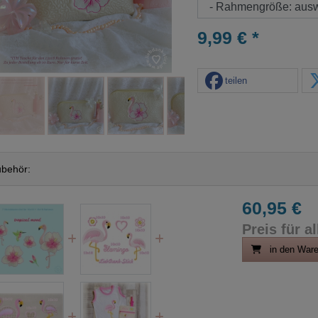
9,99 € *
teilen
behör:
60,95 €
Preis für al
in den War