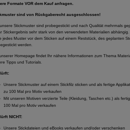
ere Formate VOR dem Kauf anfragen.
ckmuster sind von Rückgaberecht ausgeschlossen!
 unsere Stickmuster sind probegestickt und nach Qualität mehrmals g
Ihr Stickergebnis sehr stark von den verwendeten Materialien abhängi
te jedes Muster vor dem Sticken auf einem Reststück, des geplanten Sto
egestickt werden.
unserer Homepage findet Ihr nähere Informationen zum Thema Materi
re Tipps und Tutorials.
dürft:
Unsere Stickmuster auf einem Stickfilz sticken und als fertige Applika
zu 100 Mal pro Motiv verkaufen
Mit unseren Motiven verzierte Teile (Kleidung, Taschen etc.) als ferti
100 Mal pro Motiv verkaufen
dürft NICHT:
Unsere Stickdateien und eBooks verkaufen und/oder verschenken