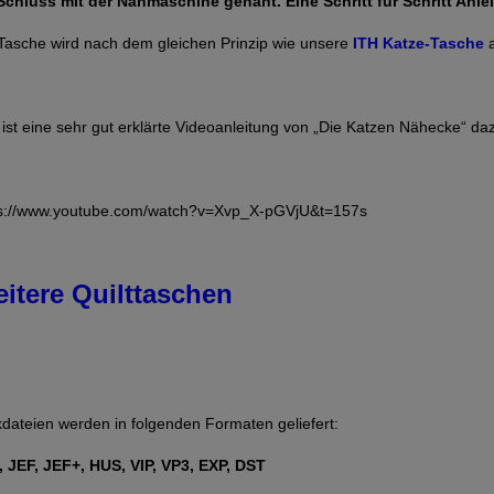
chluss mit der Nähmaschine genäht. Eine Schritt für Schritt Anlei
Tasche wird nach dem gleichen Prinzip wie unsere
ITH Katze-Tasche
a
 ist eine sehr gut erklärte Videoanleitung von „Die Katzen Nähecke“ da
ps://www.youtube.com/watch?v=Xvp_X-pGVjU&t=157s
itere Quilttaschen
kdateien werden in folgenden Formaten geliefert:
 JEF, JEF+, HUS, VIP, VP3, EXP, DST