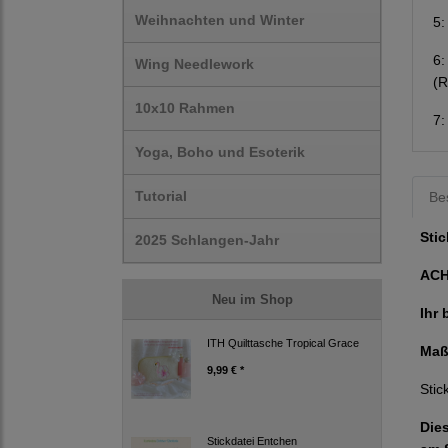
Weihnachten und Winter
5
6
Wing Needlework
(
10x10 Rahmen
7
Yoga, Boho und Esoterik
Tutorial
Be
Stic
2025 Schlangen-Jahr
AC
Neu im Shop
Ihr 
ITH Quilttasche Tropical Grace
Maß
9,99 € *
Stic
Die
Stickdatei Entchen