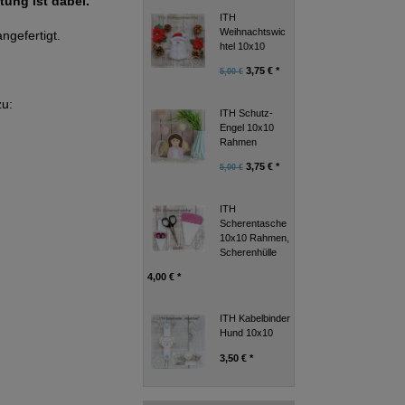
tung ist dabei.
ITH
Weihnachtswic
ngefertigt.
htel 10x10
3,75 € *
5,00 €
zu:
ITH Schutz-
Engel 10x10
Rahmen
3,75 € *
5,00 €
ITH
Scherentasche
10x10 Rahmen,
Scherenhülle
4,00 € *
ITH Kabelbinder
Hund 10x10
3,50 € *