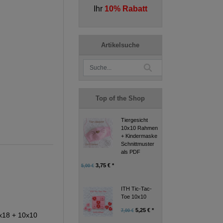
Ihr
10% Rabatt
Artikelsuche
Top of the Shop
Tiergesicht
10x10 Rahmen
+ Kindermaske
Schnittmuster
als PDF
3,75 € *
5,00 €
ITH Tic-Tac-
Toe 10x10
5,25 € *
7,00 €
x18 + 10x10