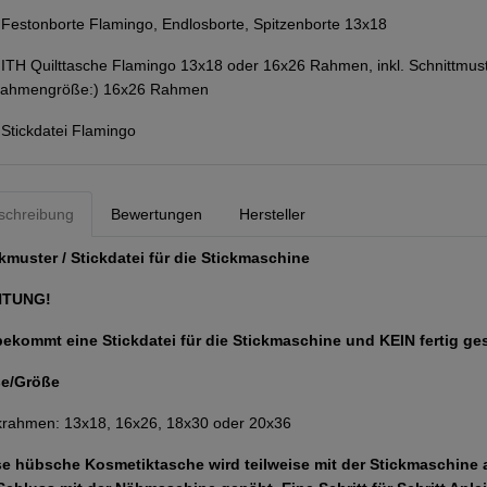
:
Festonborte Flamingo, Endlosborte, Spitzenborte 13x18
:
ITH Quilttasche Flamingo 13x18 oder 16x26 Rahmen, inkl. Schnittmust
Rahmengröße:) 16x26 Rahmen
:
Stickdatei Flamingo
schreibung
Bewertungen
Hersteller
kmuster / Stickdatei für die Stickmaschine
HTUNG!
bekommt eine Stickdatei für die Stickmaschine und KEIN fertig ge
e/Größe
krahmen: 13x18, 16x26, 18x30 oder 20x36
se hübsche Kosmetiktasche wird teilweise mit der Stickmaschine 