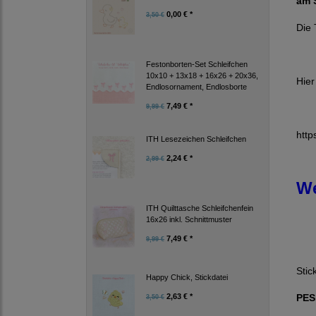
am S
0,00 € *
3,50 €
Die 
Festonborten-Set Schleifchen
10x10 + 13x18 + 16x26 + 20x36,
Hier
Endlosornament, Endlosborte
7,49 € *
9,99 €
htt
ITH Lesezeichen Schleifchen
2,24 € *
2,99 €
We
ITH Quilttasche Schleifchenfein
16x26 inkl. Schnittmuster
7,49 € *
9,99 €
Stic
Happy Chick, Stickdatei
PES,
2,63 € *
3,50 €