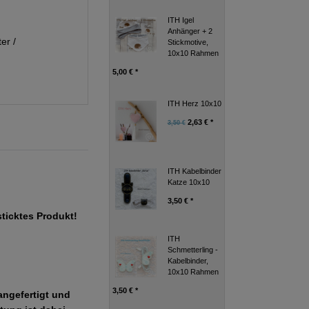
ITH Igel
Anhänger + 2
er /
Stickmotive,
10x10 Rahmen
5,00 € *
ITH Herz 10x10
2,63 € *
3,50 €
ITH Kabelbinder
Katze 10x10
3,50 € *
sticktes Produkt!
ITH
Schmetterling -
Kabelbinder,
10x10 Rahmen
3,50 € *
angefertigt und