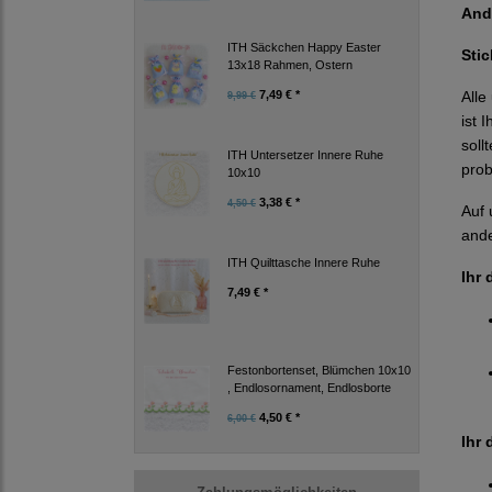
And
ITH Säckchen Happy Easter
Sti
13x18 Rahmen, Ostern
Alle
7,49 € *
9,99 €
ist 
soll
ITH Untersetzer Innere Ruhe
prob
10x10
3,38 € *
4,50 €
Auf 
ande
ITH Quilttasche Innere Ruhe
Ihr 
7,49 € *
Festonbortenset, Blümchen 10x10
, Endlosornament, Endlosborte
4,50 € *
6,00 €
Ihr 