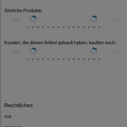
Ähnliche Produkte:
Stickdateien Set Wing
Needlework Flamingo 10x10 +
13x18 Rahmen
Stickdatei Alina WING 13x18
7,99 € *
9,99 € *
Kunden, die diesen Artikel gekauft haben, kauften auch:
ITH Lesezeichen Baum des
ITH Herz Lichterketten-Cover