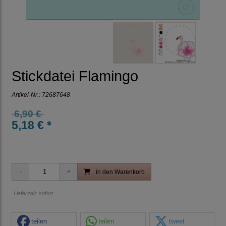
Stickdatei Flamingo
Artikel-Nr.:
72687648
6,90 €
5,18 € *
in den Warenkorb
Lieferzeit: sofort
teilen
teilen
tweet