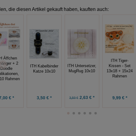
n, die diesen Artikel gekauft haben, kauften auch:
H Äffchen
ITH Tiger-
hänger + 2
ITH Untersetzer,
Kissen - Set
ITH Kabelbinder
Doodle
MugRug 10x10
13x18 + 15x24
Katze 10x10
likationen,
Rahmen
10 Rahmen
2,63 € *
7,00 € *
3,50 € *
9,99 € *
3,50 €