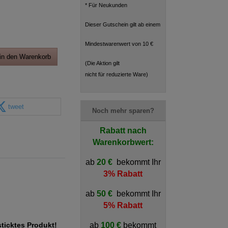
* Für Neukunden
Dieser Gutschein gilt ab einem
Mindestwarenwert von 10 €
in den Warenkorb
(Die Aktion gilt
nicht für reduzierte Ware)
tweet
Noch mehr sparen?
Rabatt nach
Warenkorbwert:
ab
20 €
bekommt Ihr
3% Rabatt
ab
50 €
bekommt Ihr
5% Rabatt
ab
100 €
bekommt
sticktes Produkt!