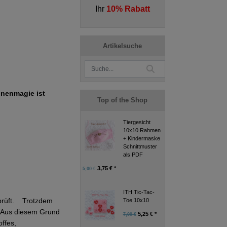
Ihr
10% Rabatt
Artikelsuche
unenmagie ist
Top of the Shop
Tiergesicht
10x10 Rahmen
+ Kindermaske
Schnittmuster
als PDF
3,75 € *
5,00 €
ITH Tic-Tac-
eprüft. Trotzdem
Toe 10x10
g. Aus diesem Grund
5,25 € *
7,00 €
ffes,