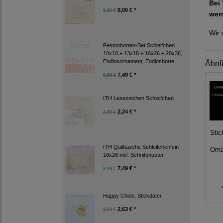
Bei 
0,00 € *
3,50 €
wer
Wir 
Festonborten-Set Schleifchen
10x10 + 13x18 + 16x26 + 20x36,
Endlosornament, Endlosborte
Ähnl
7,49 € *
9,99 €
ITH Lesezeichen Schleifchen
2,24 € *
2,99 €
Stic
ITH Quilttasche Schleifchenfein
Orn
16x26 inkl. Schnittmuster
7,49 € *
9,99 €
Happy Chick, Stickdatei
2,63 € *
3,50 €