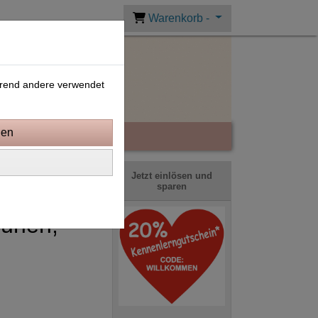
Warenkorb -
ährend andere verwendet
Jetzt einlösen und
sparen
Runen,