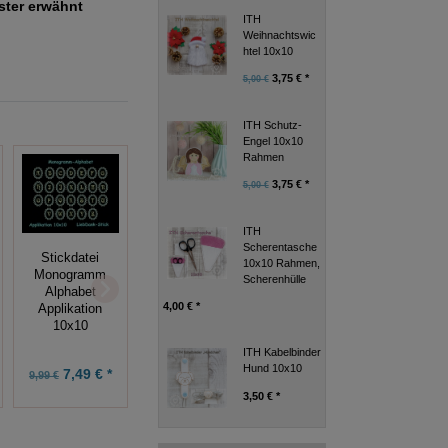
uster erwähnt
ITH
Weihnachtswic
htel 10x10
3,75 € *
5,00 €
ITH Schutz-
Engel 10x10
Rahmen
3,75 € *
5,00 €
ITH
Scherentasche
Stickdatei
Stickdatei
10x10 Rahmen,
Stickdatei Yoga
Herzen
Monogramm
Scherenhülle
Kids 13x18 (7
Ornamente
Alphabet
Stickmuster),
4,00 € *
10x10+13x18 (9
Applikation
Applikation
Motive)
10x10
ITH Kabelbinder
Hund 10x10
7,49 € *
8,99 € *
9,90 € *
9,99 €
3,50 € *