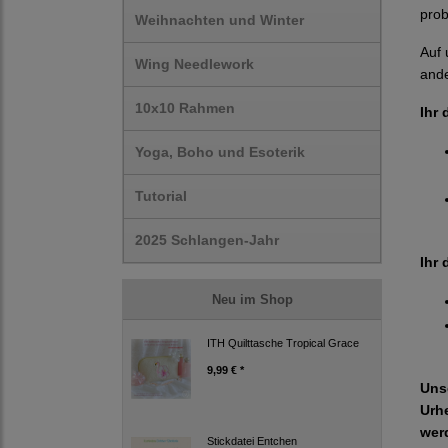
prob
Weihnachten und Winter
Auf 
Wing Needlework
ande
10x10 Rahmen
Ihr 
Yoga, Boho und Esoterik
Tutorial
2025 Schlangen-Jahr
Ihr 
Neu im Shop
ITH Quilttasche Tropical Grace
9,99 € *
Uns
Urh
wer
Stickdatei Entchen