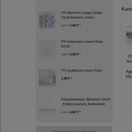
Kunde
ITH Säckchen Happy Easter
13x18 Rahmen, Ostern
7,49 € *
9,99 €
ITH Untersetzer Innere Ruhe
10x10
3,38 € *
4,50 €
IT
An
ITH Quilttasche Innere Ruhe
App
10x
7,49 € *
Festonbortenset, Blümchen 10x10
, Endlosornament, Endlosborte
4,50 € *
6,00 €