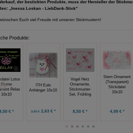
Verkauf, der bestickten Produkte, muss der Hersteller der Stickm
den: „Inessa Loskan - LiebDank-Stick“
wünschen Euch viel Freude mit unseren Stickmustern!
iche Produkte:
Stern Ornament
kdatei Lotos
Vogel Herz
(Transparent)
Blume
Ornamente,
ITH Eule
Stickdatei
ament Relax
Stickmuster-
Anhänger 10x10
10x10
10x10
Set, Frühling
2,63 € *
4,50 € *
8,50 € *
4,99 € *
3,50 €