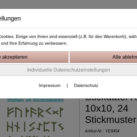
ellungen
okies. Einige von ihnen sind essenziell (z.B. für den Warenkorb), w
und Ihre Erfahrung zu verbessern.
Kostenlose Stickdateien
Videos
Kontakt
Individuelle Datenschutzeinstellungen
0 Rahmen
Impressum
|
Datenschutz
Stickdatei 
10x10, 24
Stickmuster
Artikel-Nr.:
YE8454