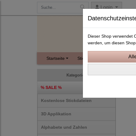
Login
Datenschutzeinst
Dieser Shop verwendet Co
werden, um diesen Shop 
Startseite
Stickdateien
Instagram
10x1
Kategorien
% SALE %
Kostenlose Stickdateien
3D Applikation
Alphabete und Zahlen