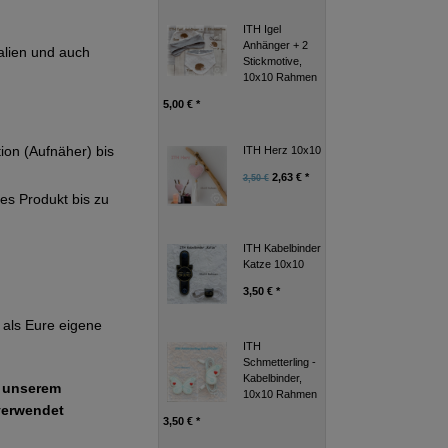
ITH Igel
Anhänger + 2
alien und auch
Stickmotive,
10x10 Rahmen
5,00 € *
tion (Aufnäher) bis
ITH Herz 10x10
2,63 € *
3,50 €
ges Produkt bis zu
ITH Kabelbinder
Katze 10x10
3,50 € *
als Eure eigene
ITH
Schmetterling -
Kabelbinder,
e unserem
10x10 Rahmen
verwendet
3,50 € *