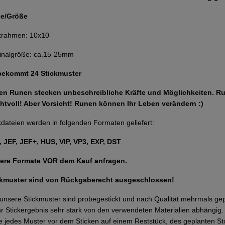
e/Größe
krahmen: 10x10
inalgröße: ca.15-25mm
 bekommt 24 Stickmuster
den Runen stecken unbeschreibliche Kräfte und Möglichkeiten. R
htvoll! Aber Vorsicht! Runen können Ihr Leben verändern :)
kdateien werden in folgenden Formaten geliefert:
 JEF, JEF+, HUS, VIP, VP3, EXP, DST
ere Formate VOR dem Kauf anfragen.
ckmuster sind von Rückgaberecht ausgeschlossen!
 unsere Stickmuster sind probegestickt und nach Qualität mehrmals g
Ihr Stickergebnis sehr stark von den verwendeten Materialien abhängi
te jedes Muster vor dem Sticken auf einem Reststück, des geplanten Sto