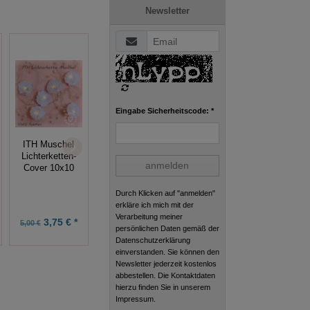
Newsletter
Eingabe Sicherheitscode: *
Verliebte
ITH Muschel
Wing
Zahlen, ITH
Lichterketten-
Needlework
Marienkäfer +
anmelden
Cover 10x10
Sonne 10x10
Applikation
Durch Klicken auf "anmelden"
erkläre ich mich mit der
Verarbeitung meiner
3,75 € *
9,90 € *
4,99 € *
5,00 €
persönlichen Daten gemäß der
Datenschutzerklärung
einverstanden. Sie können den
Newsletter jederzeit kostenlos
abbestellen. Die Kontaktdaten
hierzu finden Sie in unserem
Impressum.