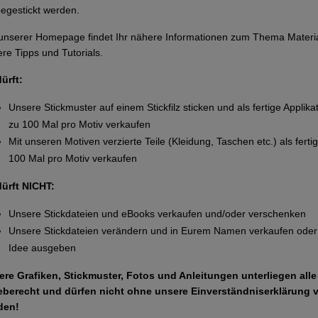
egestickt werden.
unserer Homepage findet Ihr nähere Informationen zum Thema Materi
re Tipps und Tutorials.
dürft:
Unsere Stickmuster auf einem Stickfilz sticken und als fertige Applika
zu 100 Mal pro Motiv verkaufen
Mit unseren Motiven verzierte Teile (Kleidung, Taschen etc.) als ferti
100 Mal pro Motiv verkaufen
dürft NICHT:
Unsere Stickdateien und eBooks verkaufen und/oder verschenken
Unsere Stickdateien verändern und in Eurem Namen verkaufen oder 
Idee ausgeben
ere Grafiken, Stickmuster, Fotos und Anleitungen unterliegen all
eberecht und dürfen nicht ohne unsere Einverständniserklärung 
den!