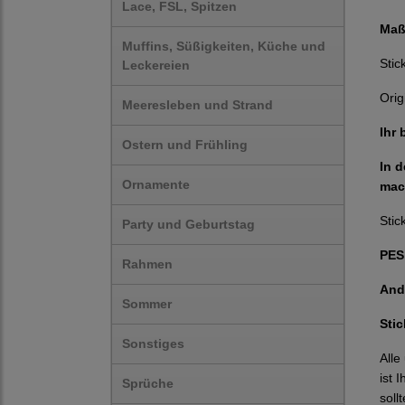
Lace, FSL, Spitzen
Maß
Muffins, Süßigkeiten, Küche und
Stic
Leckereien
Orig
Meeresleben und Strand
Ihr
Ostern und Frühling
In 
Ornamente
mac
Stic
Party und Geburtstag
PES,
Rahmen
And
Sommer
Sti
Sonstiges
Alle
ist 
Sprüche
soll