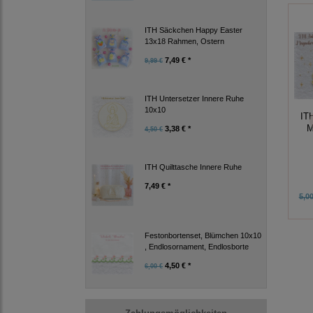
ITH Säckchen Happy Easter
13x18 Rahmen, Ostern
7,49 € *
9,99 €
ITH Untersetzer Innere Ruhe
10x10
IT
M
3,38 € *
4,50 €
ITH Quilttasche Innere Ruhe
7,49 € *
5,00
Festonbortenset, Blümchen 10x10
, Endlosornament, Endlosborte
4,50 € *
6,00 €