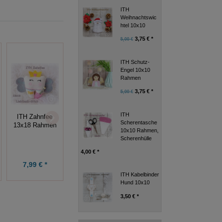
ITH
Weihnachtswic
htel 10x10
3,75 € *
5,00 €
ITH Schutz-
Engel 10x10
Rahmen
3,75 € *
5,00 €
ITH
ITH Schutz-
Stickdatei Eulen
ITH Zahnfee
Scherentasche
Engel 10x10
Applikation
13x18 Rahmen
10x10 Rahmen,
Rahmen
13x18 (2
Scherenhülle
Stickmuster)
4,00 € *
3,75 € *
7,99 € *
7,99 € *
5,00 €
ITH Kabelbinder
Hund 10x10
3,50 € *