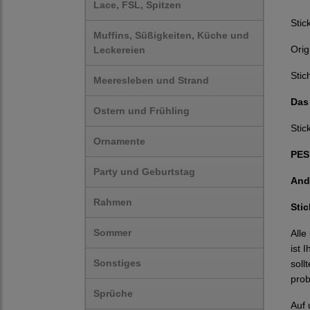
Lace, FSL, Spitzen
Stic
Muffins, Süßigkeiten, Küche und
Orig
Leckereien
Stic
Meeresleben und Strand
Das
Ostern und Frühling
Stic
Ornamente
PES,
Party und Geburtstag
And
Rahmen
Sti
Sommer
Alle
ist 
Sonstiges
soll
prob
Sprüche
Auf