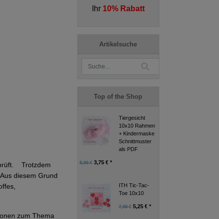
Ihr
10% Rabatt
Artikelsuche
Top of the Shop
Tiergesicht
10x10 Rahmen
+ Kindermaske
Schnittmuster
als PDF
3,75 € *
5,00 €
eprüft. Trotzdem
g. Aus diesem Grund
ITH Tic-Tac-
ffes,
Toe 10x10
5,25 € *
7,00 €
ationen zum Thema