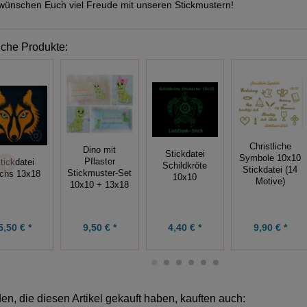
wünschen Euch viel Freude mit unseren Stickmustern!
iche Produkte:
Christliche
Dino mit
Stickdatei
Symbole 10x10
Pflaster
tickdatei
Schildkröte
Stickdatei (14
Stickmuster-Set
chs 13x18
10x10
Motive)
10x10 + 13x18
9,50 € *
4,40 € *
9,90 € *
5,50 € *
n, die diesen Artikel gekauft haben, kauften auch: