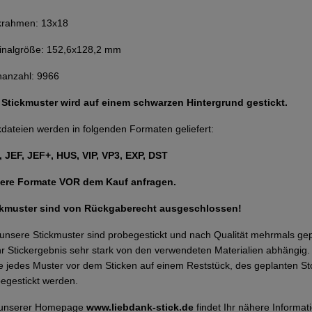
krahmen: 13x18
inalgröße: 152,6x128,2 mm
hanzahl: 9966
 Stickmuster wird auf einem schwarzen Hintergrund gestickt.
kdateien werden in folgenden Formaten geliefert:
 JEF, JEF+, HUS, VIP, VP3, EXP, DST
ere Formate VOR dem Kauf anfragen.
ckmuster sind von Rückgaberecht ausgeschlossen!
 unsere Stickmuster sind probegestickt und nach Qualität mehrmals g
Ihr Stickergebnis sehr stark von den verwendeten Materialien abhängi
te jedes Muster vor dem Sticken auf einem Reststück, des geplanten Sto
egestickt werden.
 unserer Homepage
www.liebdank-stick.de
findet Ihr nähere Inform