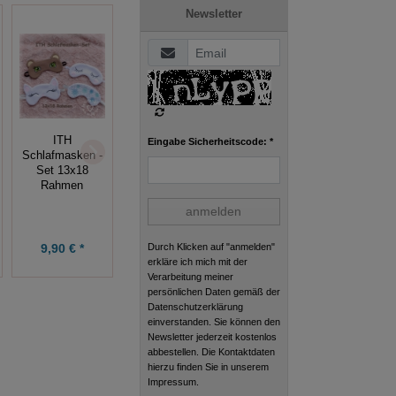
Newsletter
ITH Filz -
Bestecktaschen
10x10 Rahmen,
ITH
Eingabe Sicherheitscode: *
Weihnachten,
ITH Fuchs
Schlafmasken -
Tanne,
13x18
Set 13x18
Weihnachtsmann,
Rahmen
Rentier, Stern
anmelden
9,90 € *
9,90 € *
7,99 € *
Durch Klicken auf "anmelden"
erkläre ich mich mit der
Verarbeitung meiner
persönlichen Daten gemäß der
Datenschutzerklärung
einverstanden. Sie können den
Newsletter jederzeit kostenlos
abbestellen. Die Kontaktdaten
hierzu finden Sie in unserem
Impressum.