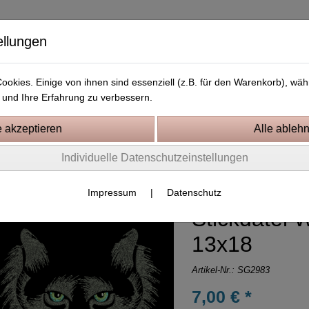
ellungen
okies. Einige von ihnen sind essenziell (z.B. für den Warenkorb), w
und Ihre Erfahrung zu verbessern.
Kostenlose Stickdateien
Videos
Kontakt
Individuelle Datenschutzeinstellungen
iges
Impressum
|
Datenschutz
Stickdatei W
13x18
Artikel-Nr.:
SG2983
7,00 € *