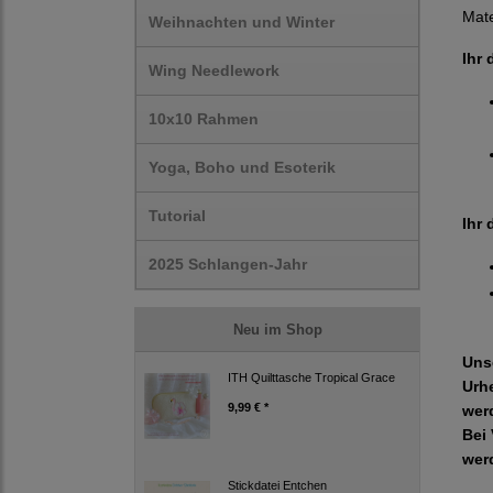
Mate
Weihnachten und Winter
Ihr 
Wing Needlework
10x10 Rahmen
Yoga, Boho und Esoterik
Tutorial
Ihr 
2025 Schlangen-Jahr
Neu im Shop
Uns
ITH Quilttasche Tropical Grace
Urh
9,99 € *
wer
Bei 
wer
Stickdatei Entchen