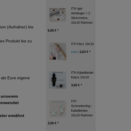
ITH Igel
Anhänger + 2
Stickmotive,
10x10 Rahmen
tion (Aufnäher) bis
5,00 € *
ges Produkt bis zu
ITH Herz 10x10
2,63 € *
3,50 €
ITH Kabelbinder
Katze 10x10
als Eure eigene
3,50 € *
e unserem
ITH
verwendet
Schmetterling -
Kabelbinder,
uster erwähnt
10x10 Rahmen
3,50 € *