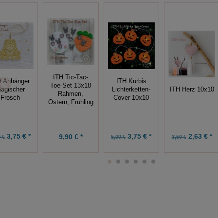
ITH Tic-Tac-
ITH Kürbis
H Anhänger
Toe-Set 13x18
Lichterketten-
ITH Herz 10x10
agischer
Rahmen,
Cover 10x10
Frosch
Ostern, Frühling
3,75 € *
3,75 € *
2,63 € *
9,90 € *
 €
5,00 €
3,50 €