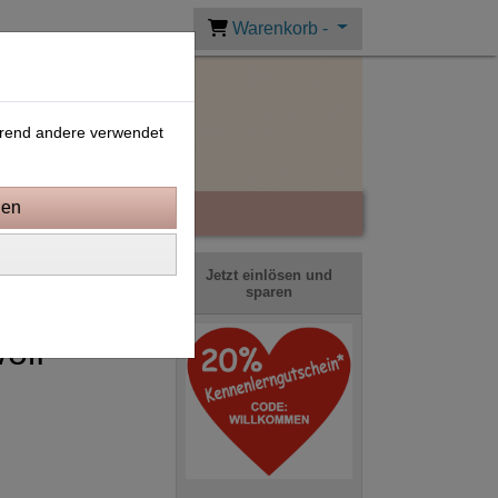
Warenkorb -
ährend andere verwendet
Jetzt einlösen und
sparen
olf