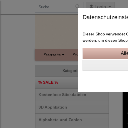
Login
Datenschutzeinst
Dieser Shop verwendet Co
werden, um diesen Shop 
Startseite
Stickdateien
Instagram
Sonst
Kategorien
% SALE %
Kostenlose Stickdateien
3D Applikation
Alphabete und Zahlen