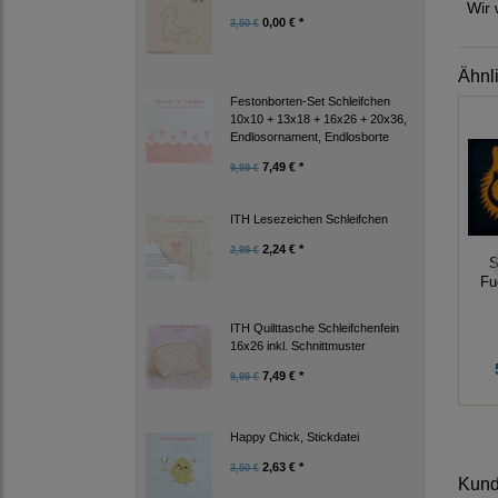
Wir 
0,00 € *
3,50 €
Ähnl
Festonborten-Set Schleifchen
10x10 + 13x18 + 16x26 + 20x36,
Endlosornament, Endlosborte
7,49 € *
9,99 €
ITH Lesezeichen Schleifchen
2,24 € *
2,99 €
S
Fu
ITH Quilttasche Schleifchenfein
16x26 inkl. Schnittmuster
7,49 € *
9,99 €
Happy Chick, Stickdatei
2,63 € *
3,50 €
Kunde