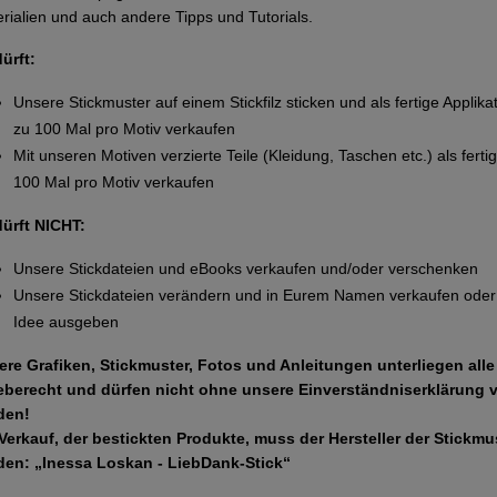
rialien und auch andere Tipps und Tutorials.
dürft:
Unsere Stickmuster auf einem Stickfilz sticken und als fertige Applika
zu 100 Mal pro Motiv verkaufen
Mit unseren Motiven verzierte Teile (Kleidung, Taschen etc.) als ferti
100 Mal pro Motiv verkaufen
dürft NICHT:
Unsere Stickdateien und eBooks verkaufen und/oder verschenken
Unsere Stickdateien verändern und in Eurem Namen verkaufen oder 
Idee ausgeben
ere Grafiken, Stickmuster, Fotos und Anleitungen unterliegen all
eberecht und dürfen nicht ohne unsere Einverständniserklärung 
den!
Verkauf, der bestickten Produkte, muss der Hersteller der Stickm
den: „Inessa Loskan - LiebDank-Stick“