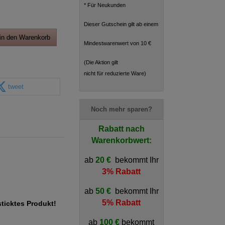
* Für Neukunden
Dieser Gutschein gilt ab einem
in den Warenkorb
Mindestwarenwert von 10 €
(Die Aktion gilt
nicht für reduzierte Ware)
tweet
Noch mehr sparen?
Rabatt nach
Warenkorbwert:
ab
20 €
bekommt Ihr
3% Rabatt
ab
50 €
bekommt Ihr
5% Rabatt
sticktes Produkt!
ab
100 €
bekommt