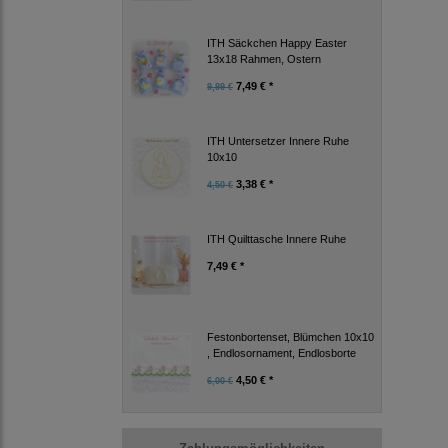
ITH Säckchen Happy Easter
13x18 Rahmen, Ostern
7,49 € *
9,99 €
ITH Untersetzer Innere Ruhe
10x10
3,38 € *
4,50 €
ITH Quilttasche Innere Ruhe
7,49 € *
Festonbortenset, Blümchen 10x10
, Endlosornament, Endlosborte
4,50 € *
6,00 €