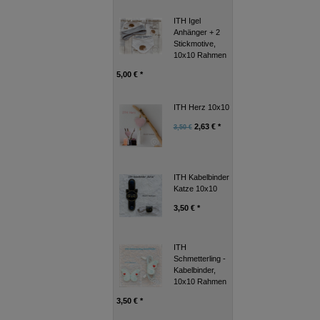
ITH Igel
Anhänger + 2
Stickmotive,
10x10 Rahmen
5,00 € *
ITH Herz 10x10
2,63 € *
3,50 €
ITH Kabelbinder
Katze 10x10
3,50 € *
ITH
Schmetterling -
Kabelbinder,
10x10 Rahmen
3,50 € *