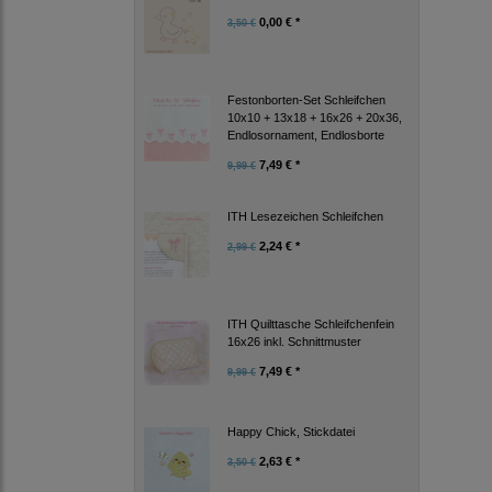
0,00 € *
3,50 €
Festonborten-Set Schleifchen
10x10 + 13x18 + 16x26 + 20x36,
Endlosornament, Endlosborte
7,49 € *
9,99 €
ITH Lesezeichen Schleifchen
2,24 € *
2,99 €
ITH Quilttasche Schleifchenfein
16x26 inkl. Schnittmuster
7,49 € *
9,99 €
Happy Chick, Stickdatei
2,63 € *
3,50 €