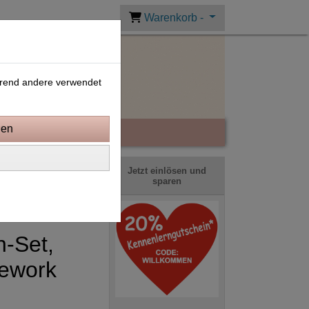
Warenkorb -
ährend andere verwendet
Jetzt einlösen und
sparen
-Set,
ework