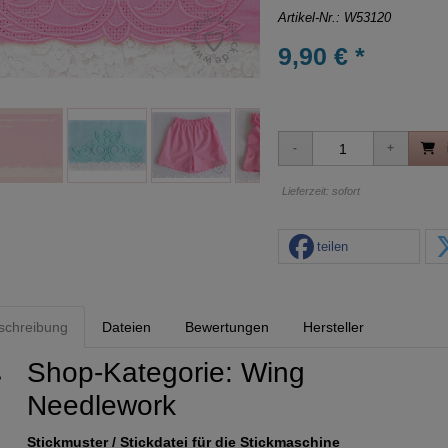
Artikel-Nr.:
W53120
9,90 € *
Lieferzeit: sofort
teilen
schreibung
Dateien
Bewertungen
Hersteller
Shop-Kategorie:
Wing
Needlework
Stickmuster / Stickdatei für die Stickmaschine