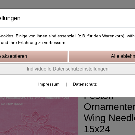
ellungen
okies. Einige von ihnen sind essenziell (z.B. für den Warenkorb), w
und Ihre Erfahrung zu verbessern.
Kostenlose Stickdateien
Videos
Kontakt
Individuelle Datenschutzeinstellungen
 Needlework
Impressum
|
Datenschutz
Feston-
Ornamenten
Wing Needl
15x24