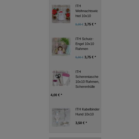
ITH
Weihnachtswic
htel 10x10
3,75 € *
5,00 €
ITH Schutz-
Engel 10x10
Rahmen
3,75 € *
5,00 €
ITH
Scherentasche
10x10 Rahmen,
Scherenhülle
4,00 € *
ITH Kabelbinder
Hund 10x10
3,50 € *