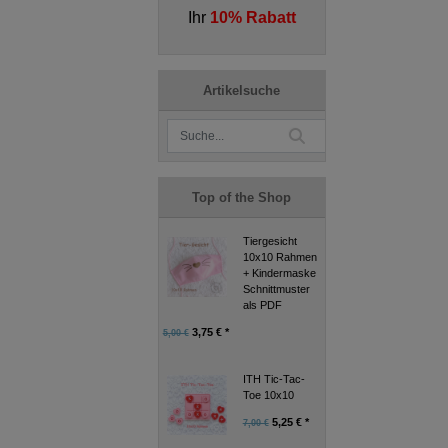
Ihr
10% Rabatt
Artikelsuche
Top of the Shop
Tiergesicht
10x10 Rahmen
+ Kindermaske
Schnittmuster
als PDF
3,75 € *
5,00 €
ITH Tic-Tac-
Toe 10x10
5,25 € *
7,00 €