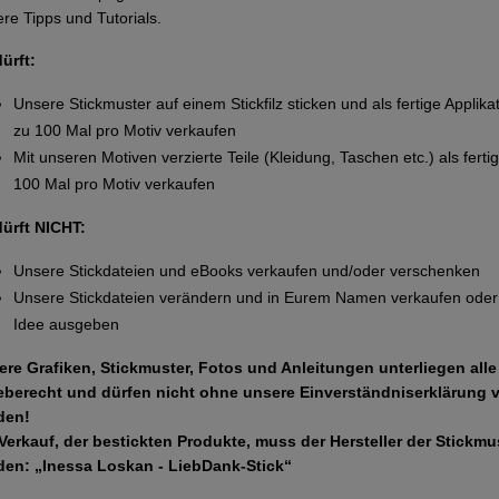
re Tipps und Tutorials.
dürft:
Unsere Stickmuster auf einem Stickfilz sticken und als fertige Applika
zu 100 Mal pro Motiv verkaufen
Mit unseren Motiven verzierte Teile (Kleidung, Taschen etc.) als ferti
100 Mal pro Motiv verkaufen
dürft NICHT:
Unsere Stickdateien und eBooks verkaufen und/oder verschenken
Unsere Stickdateien verändern und in Eurem Namen verkaufen oder 
Idee ausgeben
ere Grafiken, Stickmuster, Fotos und Anleitungen unterliegen all
eberecht und dürfen nicht ohne unsere Einverständniserklärung 
den!
Verkauf, der bestickten Produkte, muss der Hersteller der Stickm
den: „Inessa Loskan - LiebDank-Stick“