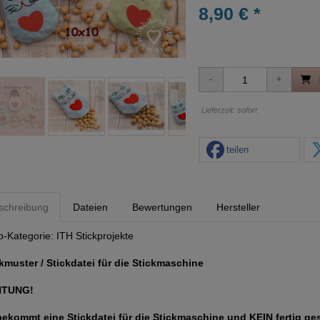
8,90 € *
Lieferzeit: sofort
teilen
schreibung
Dateien
Bewertungen
Hersteller
p-Kategorie:
ITH Stickprojekte
kmuster / Stickdatei für die Stickmaschine
HTUNG!
bekommt eine Stickdatei für die Stickmaschine und KEIN fertig ge