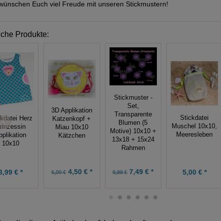
wünschen Euch viel Freude mit unseren Stickmustern!
iche Produkte:
Stickmuster -
Set,
3D Applikation
Transparente
Stickdatei
ckdatei Herz
Katzenkopf +
Blumen (5
Muschel 10x10,
rinzessin
Miau 10x10
Motive) 10x10 +
Meeresleben
pplikation
Kätzchen
13x18 + 15x24
10x10
Rahmen
4,50 € *
7,49 € *
3,99 € *
5,00 € *
6,00 €
9,99 €