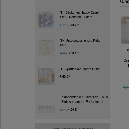
Kunde
ITH Säckchen Happy Easter
13x18 Rahmen, Ostern
7,49 € *
9,99 €
ITH Untersetzer Innere Ruhe
10x10
S
3,38 € *
4,50 €
Häs
ITH Quilttasche Innere Ruhe
7,49 € *
3,00
Festonbortenset, Blümchen 10x10
, Endlosornament, Endlosborte
4,50 € *
6,00 €