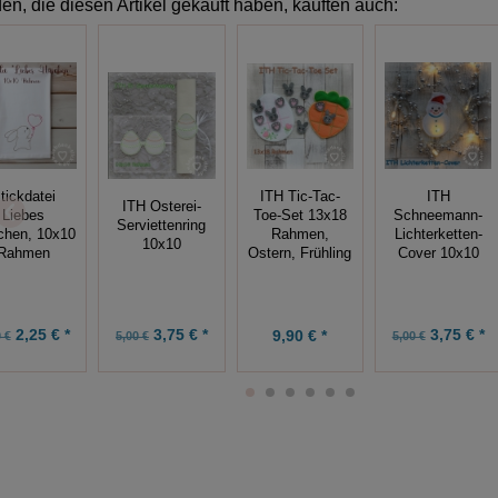
n, die diesen Artikel gekauft haben, kauften auch:
tickdatei
ITH
ITH Tic-Tac-
ITH Osterei-
Liebes
Schneemann-
Toe-Set 13x18
Serviettenring
chen, 10x10
Lichterketten-
Rahmen,
10x10
Rahmen
Cover 10x10
Ostern, Frühling
2,25 € *
3,75 € *
3,75 € *
9,90 € *
 €
5,00 €
5,00 €