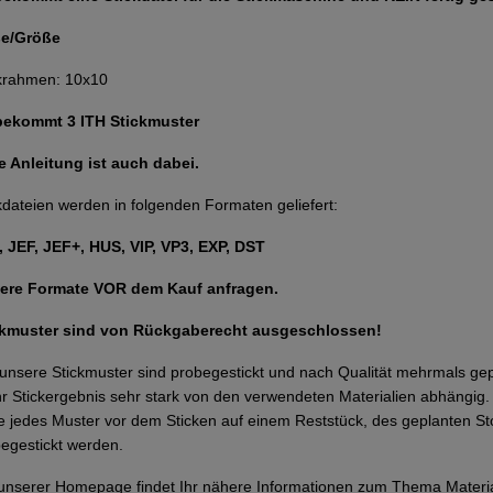
e/Größe
krahmen: 10x10
 bekommt 3 ITH Stickmuster
 Anleitung ist auch dabei.
kdateien werden in folgenden Formaten geliefert:
 JEF, JEF+, HUS, VIP, VP3, EXP, DST
ere Formate VOR dem Kauf anfragen.
ckmuster sind von Rückgaberecht ausgeschlossen!
 unsere Stickmuster sind probegestickt und nach Qualität mehrmals g
Ihr Stickergebnis sehr stark von den verwendeten Materialien abhängi
te jedes Muster vor dem Sticken auf einem Reststück, des geplanten Sto
egestickt werden.
unserer Homepage findet Ihr nähere Informationen zum Thema Materi