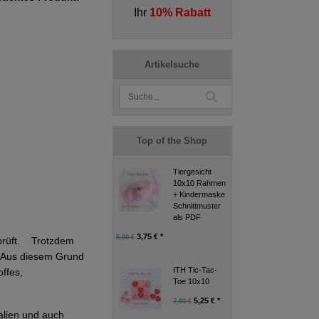
Ihr
10% Rabatt
Artikelsuche
Top of the Shop
Tiergesicht
10x10 Rahmen
+ Kindermaske
Schnittmuster
als PDF
3,75 € *
5,00 €
eprüft. Trotzdem
g. Aus diesem Grund
ITH Tic-Tac-
ffes,
Toe 10x10
5,25 € *
7,00 €
alien und auch