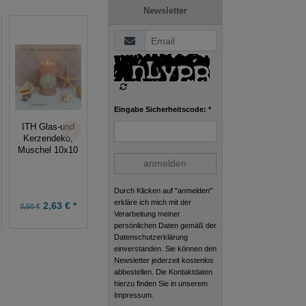
Newsletter
Eingabe Sicherheitscode: *
ITH Glas-und
ITH
ITH Igel
Kerzendeko,
Lesezeichen,
Anhänger,
Muschel 10x10
Kleeblatt
10x10 Rahmen
anmelden
Durch Klicken auf "anmelden"
erkläre ich mich mit der
2,63 € *
2,25 € *
3,50 € *
3,50 €
3,00 €
Verarbeitung meiner
persönlichen Daten gemäß der
Datenschutzerklärung
einverstanden. Sie können den
Newsletter jederzeit kostenlos
abbestellen. Die Kontaktdaten
hierzu finden Sie in unserem
Impressum.