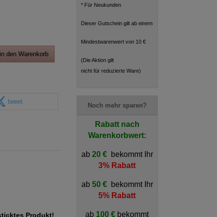
* Für Neukunden
Dieser Gutschein gilt ab einem
Mindestwarenwert von 10 €
in den Warenkorb
(Die Aktion gilt
nicht für reduzierte Ware)
tweet
Noch mehr sparen?
Rabatt nach
Warenkorbwert:
ab
20 €
bekommt Ihr
3% Rabatt
ab
50 €
bekommt Ihr
5% Rabatt
ab
100 €
bekommt
sticktes Produkt!