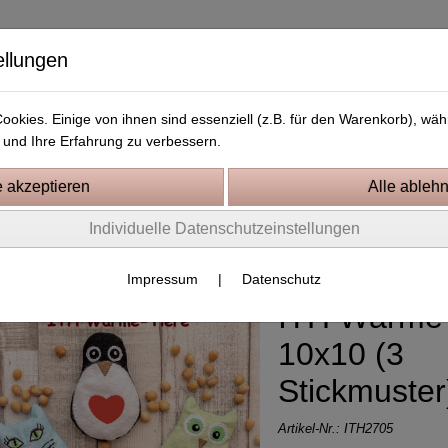
ellungen
okies. Einige von ihnen sind essenziell (z.B. für den Warenkorb), w
und Ihre Erfahrung zu verbessern.
Kostenlose Stickdateien
Videos
Kontakt
Individuelle Datenschutzeinstellungen
0 Rahmen
Impressum
|
Datenschutz
ITH Wärme-
10x10 (3
Stickmuster
Artikel-Nr.:
ITH2705