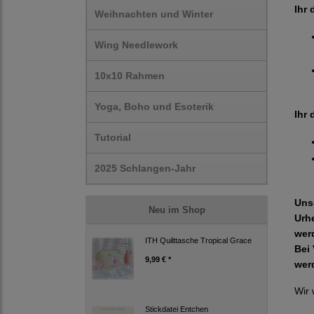
Ihr 
Weihnachten und Winter
Wing Needlework
10x10 Rahmen
Yoga, Boho und Esoterik
Ihr 
Tutorial
2025 Schlangen-Jahr
Uns
Neu im Shop
Urh
wer
ITH Quilttasche Tropical Grace
Bei 
9,99 € *
wer
Wir 
Stickdatei Entchen