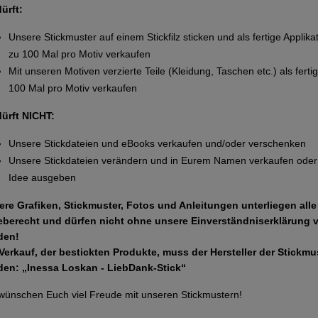
dürft:
Unsere Stickmuster auf einem Stickfilz sticken und als fertige Applika
zu 100 Mal pro Motiv verkaufen
Mit unseren Motiven verzierte Teile (Kleidung, Taschen etc.) als ferti
100 Mal pro Motiv verkaufen
dürft NICHT:
Unsere Stickdateien und eBooks verkaufen und/oder verschenken
Unsere Stickdateien verändern und in Eurem Namen verkaufen oder 
Idee ausgeben
ere Grafiken, Stickmuster, Fotos und Anleitungen unterliegen all
eberecht und dürfen nicht ohne unsere Einverständniserklärung 
den!
Verkauf, der bestickten Produkte, muss der Hersteller der Stickm
den: „Inessa Loskan - LiebDank-Stick“
wünschen Euch viel Freude mit unseren Stickmustern!