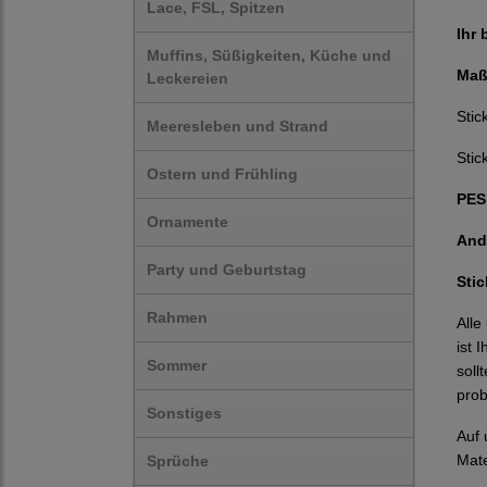
Lace, FSL, Spitzen
Ihr 
Muffins, Süßigkeiten, Küche und
Maß
Leckereien
Stic
Meeresleben und Strand
Stic
Ostern und Frühling
PES,
Ornamente
And
Party und Geburtstag
Sti
Rahmen
Alle
ist 
Sommer
soll
prob
Sonstiges
Auf
Mate
Sprüche