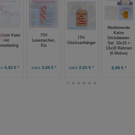
Meditierende
Katze
kdatei Kater
ITH
ITH
Stickdateien-
mit
Lesezeichen,
Glücksanhänger
Set, 10x10 +
metterling
Eis
13x18 Rahmen
(6 Motive)
4,43 € *
3,00 € *
2,63 € *
9,99 € *
 €
4,00 €
3,50 €