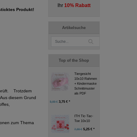
Ihr
10% Rabatt
sticktes Produkt!
Artikelsuche
Top of the Shop
Tiergesicht
10x10 Rahmen
+ Kindermaske
Schnittmuster
eprüft. Trotzdem
als PDF
g. Aus diesem Grund
3,75 € *
5,00 €
ffes,
ITH Tic-Tac-
Toe 10x10
ationen zum Thema
5,25 € *
7,00 €