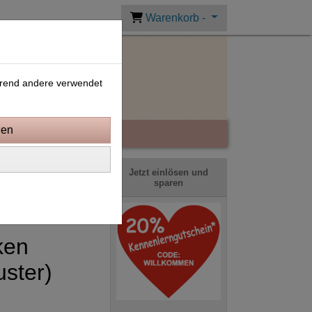
Warenkorb -
ährend andere verwendet
Jetzt einlösen und
sparen
ken
ster)