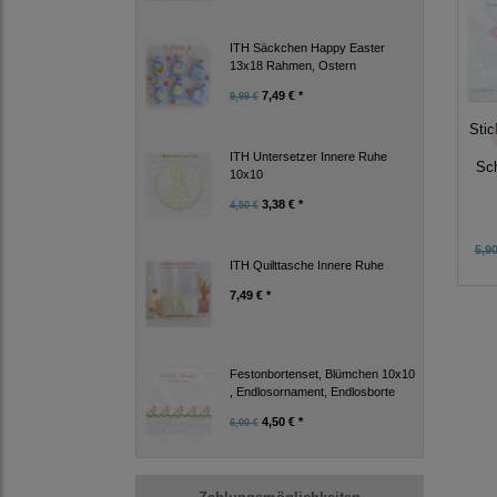
ITH Säckchen Happy Easter
13x18 Rahmen, Ostern
7,49 € *
9,99 €
Stic
ITH Untersetzer Innere Ruhe
Sch
10x10
3,38 € *
4,50 €
5,90
ITH Quilttasche Innere Ruhe
7,49 € *
Festonbortenset, Blümchen 10x10
, Endlosornament, Endlosborte
4,50 € *
6,00 €