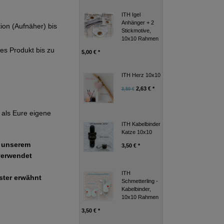
ITH Igel
Anhänger + 2
tion (Aufnäher) bis
Stickmotive,
10x10 Rahmen
ges Produkt bis zu
5,00 € *
ITH Herz 10x10
2,63 € *
3,50 €
als Eure eigene
ITH Kabelbinder
Katze 10x10
e unserem
3,50 € *
verwendet
ITH
uster erwähnt
Schmetterling -
Kabelbinder,
10x10 Rahmen
3,50 € *