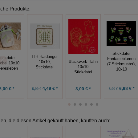
iche Produkte:
Stickdatei
ITH Hardanger
tickdatei
Fantasieblumen
Blackwork Hahn
10x10,
chel 10x10,
(7 Stickmuster),
10x10
Stickdatei
eresleben
10x10
Stickdatei
6,68 € *
4,49 € *
5,00 € *
3,00 € *
8,90 €
5,99 €
n, die diesen Artikel gekauft haben, kauften auch: