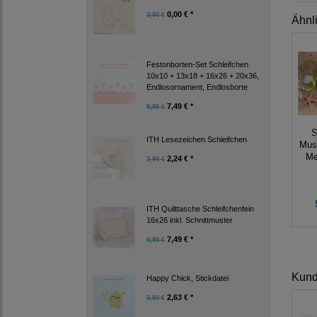
0,00 € *
3,50 €
Ähnl
Festonborten-Set Schleifchen
10x10 + 13x18 + 16x26 + 20x36,
Endlosornament, Endlosborte
7,49 € *
9,99 €
S
ITH Lesezeichen Schleifchen
Mus
Me
2,24 € *
2,99 €
ITH Quilttasche Schleifchenfein
16x26 inkl. Schnittmuster
7,49 € *
9,99 €
Kunde
Happy Chick, Stickdatei
2,63 € *
3,50 €