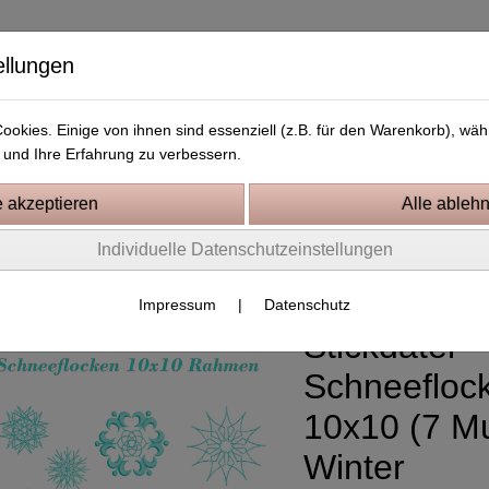
ellungen
okies. Einige von ihnen sind essenziell (z.B. für den Warenkorb), w
und Ihre Erfahrung zu verbessern.
Kostenlose Stickdateien
Videos
Kontakt
Individuelle Datenschutzeinstellungen
0 Rahmen
Impressum
|
Datenschutz
Stickdatei
Schneefloc
10x10 (7 Mu
Winter