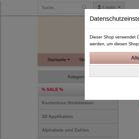
Login
Datenschutzeinst
Dieser Shop verwendet Co
werden, um diesen Shop 
Startseite
Stickdateien
Instagram
10x1
Kategorien
% SALE %
Kostenlose Stickdateien
3D Applikation
Alphabete und Zahlen