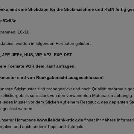
bekommt eine Stickdatei für die Stickmaschine und KEIN fertig ge
e/Größe
krahmen: 10x10
kdateien werden in folgenden Formaten geliefert:
 JEF, JEF+, HUS, VIP, VP3, EXP, DST
ere Formate VOR dem Kauf anfragen.
ckmuster sind von Rückgaberecht ausgeschlossen!
 unsere Stickmuster sind probegestickt und nach Qualität mehrmals g
Ihr Stickergebnis sehr stark von den verwendeten Materialien abhängi
te jedes Muster vor dem Sticken auf einem Reststück, des geplanten Sto
egestickt werden.
 unserer Homepage
www.liebdank-stick.de
findet Ihr nähere Inform
rialien und auch andere Tipps und Tutorials.