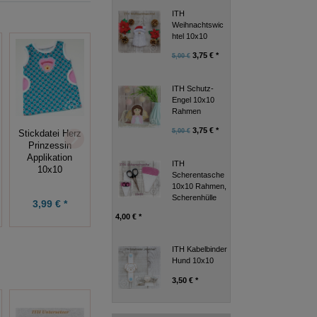
ITH
Weihnachtswic
htel 10x10
3,75 € *
5,00 €
ITH Schutz-
Engel 10x10
Rahmen
Stickdatei
Herz Leicht
Rahmen
3,75 € *
5,00 €
Stickdatei Herz
(Transparent)
Applikation (6
Prinzessin
Stickdatei
Stickmuster),
Applikation
10x10
ITH
10x10
10x10
Scherentasche
10x10 Rahmen,
Scherenhülle
3,99 € *
7,99 € *
4,99 € *
4,00 € *
ITH Kabelbinder
Hund 10x10
3,50 € *