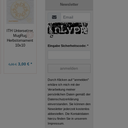
Newsletter
ITH
ITH Untersetzer,
Sternzeichen-
ITH Tisch-Set
MugRug
Anhänger
„Schneeglöckchen“
Herbstornament
Schütze 10x10
, 10x10 Rahmen
10x10
Eingabe Sicherheitscode: *
Rahmen
3,00 € *
0,75 € *
7,49 € *
4,00 €
1,00 €
9,99 €
anmelden
Durch Klicken auf "anmelden"
erkläre ich mich mit der
Verarbeitung meiner
persönlichen Daten gemäß der
Datenschutzerklärung
einverstanden. Sie können den
Newsletter jederzeit kostenlos
abbestellen. Die Kontaktdaten
hierzu finden Sie in unserem
Impressum.