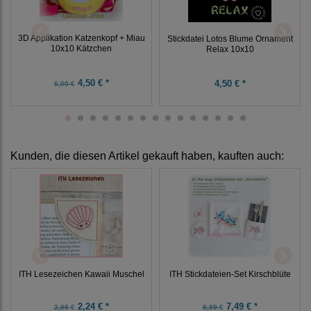
3D Applikation Katzenkopf + Miau
Stickdatei Lotos Blume Ornament
10x10 Kätzchen
Relax 10x10
4,50 € *
4,50 € *
6,00 €
Kunden, die diesen Artikel gekauft haben, kauften auch:
ITH Lesezeichen Kawaii Muschel
ITH Stickdateien-Set Kirschblüte
2,24 € *
7,49 € *
2,99 €
9,99 €